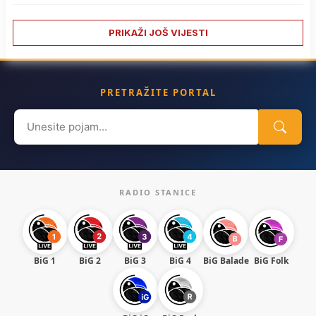
PRIKAŽI JOŠ VIJESTI
PRETRAŽITE PORTAL
Search
for:
RADIO STANICE
BiG 1
BiG 2
BiG 3
BiG 4
BiG Balade
BiG Folk