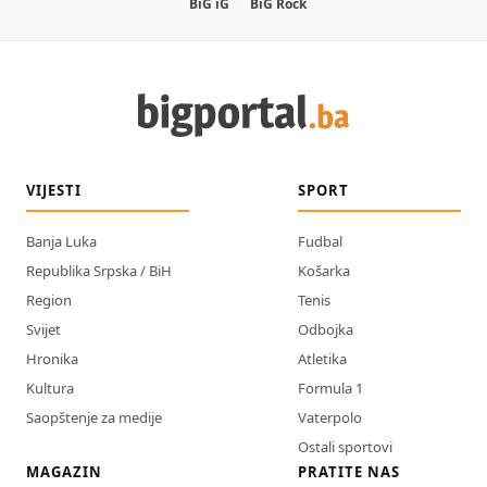
BiG iG
BiG Rock
VIJESTI
SPORT
Banja Luka
Fudbal
Republika Srpska / BiH
Košarka
Region
Tenis
Svijet
Odbojka
Hronika
Atletika
Kultura
Formula 1
Saopštenje za medije
Vaterpolo
Ostali sportovi
MAGAZIN
PRATITE NAS