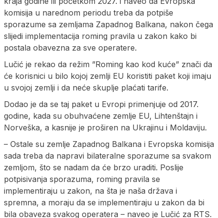
kraja godine ili početkom 2027. i naveo da Evropska
komisija u narednom periodu treba da potpiše
sporazume sa zemljama Zapadnog Balkana, nakon čega
slijedi implementacija roming pravila u zakon kako bi
postala obavezna za sve operatere.
Lučić je rekao da režim ”Roming kao kod kuće” znači da
će korisnici u bilo kojoj zemlji EU koristiti paket koji imaju
u svojoj zemlji i da neće skuplje plaćati tarife.
Dodao je da se taj paket u Evropi primenjuje od 2017.
godine, kada su obuhvaćene zemlje EU, Lihtenštajn i
Norveška, a kasnije je proširen na Ukrajinu i Moldaviju.
– Ostale su zemlje Zapadnog Balkana i Evropska komisija
sada treba da napravi bilateralne sporazume sa svakom
zemljom, što se nadam da će brzo uraditi. Poslije
potpisivanja sporazuma, roming pravila se
implementiraju u zakon, na šta je naša država i
spremna, a moraju da se implementiraju u zakon da bi
bila obaveza svakog operatera – naveo je Lučić za RTS.