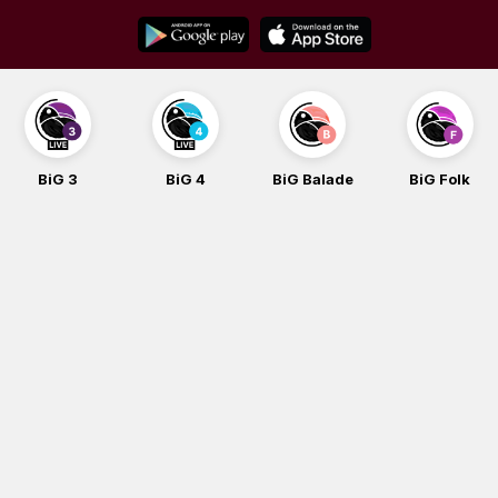
Skip
to
content
BiG 3
BiG 4
BiG Balade
BiG Folk