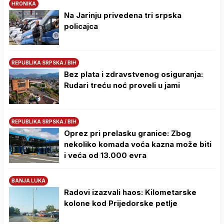
HRONIKA
Na Јarinju privedena tri srpska
policajca
REPUBLIKA SRPSKA / BIH
Bez plata i zdravstvenog osiguranja:
Rudari treću noć proveli u jami
REPUBLIKA SRPSKA / BIH
Oprez pri prelasku granice: Zbog
nekoliko komada voća kazna može biti
i veća od 13.000 evra
BANJA LUKA
Radovi izazvali haos: Kilometarske
kolone kod Prijedorske petlje