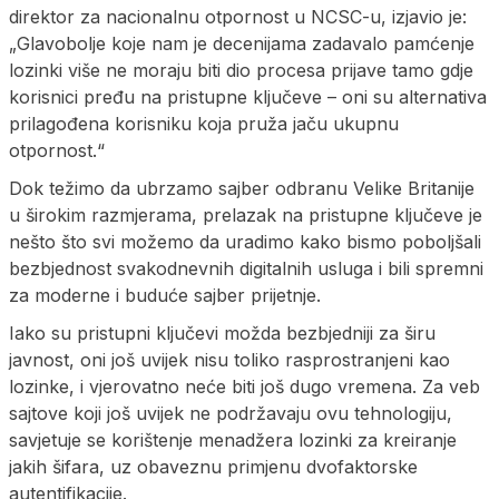
direktor za nacionalnu otpornost u NCSC-u, izjavio je:
„Glavobolje koje nam je decenijama zadavalo pamćenje
lozinki više ne moraju biti dio procesa prijave tamo gdje
korisnici pređu na pristupne ključeve – oni su alternativa
prilagođena korisniku koja pruža jaču ukupnu
otpornost.“
Dok težimo da ubrzamo sajber odbranu Velike Britanije
u širokim razmjerama, prelazak na pristupne ključeve je
nešto što svi možemo da uradimo kako bismo poboljšali
bezbjednost svakodnevnih digitalnih usluga i bili spremni
za moderne i buduće sajber prijetnje.
Iako su pristupni ključevi možda bezbjedniji za širu
javnost, oni još uvijek nisu toliko rasprostranjeni kao
lozinke, i vjerovatno neće biti još dugo vremena. Za veb
sajtove koji još uvijek ne podržavaju ovu tehnologiju,
savjetuje se korištenje menadžera lozinki za kreiranje
jakih šifara, uz obaveznu primjenu dvofaktorske
autentifikacije.