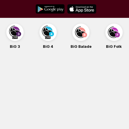
Skip
to
content
BiG 3
BiG 4
BiG Balade
BiG Folk