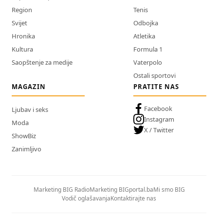
Region
Tenis
Svijet
Odbojka
Hronika
Atletika
Kultura
Formula 1
Saopštenje za medije
Vaterpolo
Ostali sportovi
MAGAZIN
PRATITE NAS
Facebook
Ljubav i seks
Instagram
Moda
X / Twitter
ShowBiz
Zanimljivo
Marketing BIG Radio
Marketing BIGportal.ba
Mi smo BIG
Vodič oglašavanja
Kontaktirajte nas