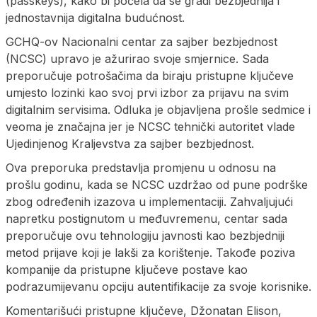
(passkeys), kako bi počela da se gradi bezbjednija i
jednostavnija digitalna budućnost.
GCHQ-ov Nacionalni centar za sajber bezbjednost
(NCSC) upravo je ažurirao svoje smjernice. Sada
preporučuje potrošačima da biraju pristupne ključeve
umjesto lozinki kao svoj prvi izbor za prijavu na svim
digitalnim servisima. Odluka je objavljena prošle sedmice i
veoma je značajna jer je NCSC tehnički autoritet vlade
Ujedinjenog Kraljevstva za sajber bezbjednost.
Ova preporuka predstavlja promjenu u odnosu na
prošlu godinu, kada se NCSC uzdržao od pune podrške
zbog određenih izazova u implementaciji. Zahvaljujući
napretku postignutom u međuvremenu, centar sada
preporučuje ovu tehnologiju javnosti kao bezbjedniji
metod prijave koji je lakši za korištenje. Takođe poziva
kompanije da pristupne ključeve postave kao
podrazumijevanu opciju autentifikacije za svoje korisnike.
Komentarišući pristupne ključeve, Džonatan Elison,