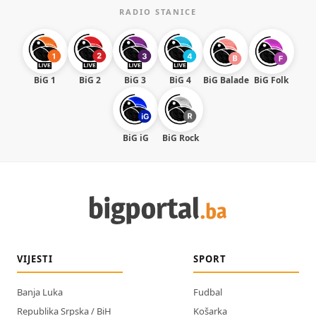
RADIO STANICE
BiG 1
BiG 2
BiG 3
BiG 4
BiG Balade
BiG Folk
BiG iG
BiG Rock
VIJESTI
SPORT
Banja Luka
Fudbal
Republika Srpska / BiH
Košarka