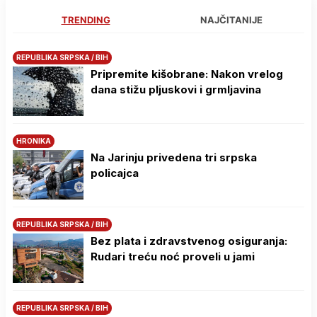
TRENDING
NAJČITANIJE
REPUBLIKA SRPSKA / BIH
Pripremite kišobrane: Nakon vrelog
dana stižu pljuskovi i grmljavina
HRONIKA
Na Јarinju privedena tri srpska
policajca
REPUBLIKA SRPSKA / BIH
Bez plata i zdravstvenog osiguranja:
Rudari treću noć proveli u jami
REPUBLIKA SRPSKA / BIH