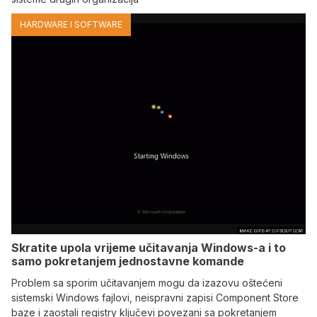
HARDWARE I SOFTWARE
Skratite upola vrijeme učitavanja Windows-a i to
samo pokretanjem jednostavne komande
Problem sa sporim učitavanjem mogu da izazovu oštećeni
sistemski Windows fajlovi, neispravni zapisi Component Store
baze i zaostali registry ključevi povezani sa pokretanjem