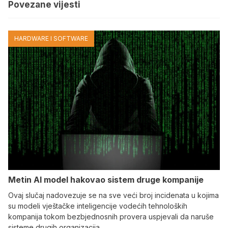
Povezane vijesti
HARDWARE I SOFTWARE
Metin AI model hakovao sistem druge kompanije
Ovaj slučaj nadovezuje se na sve veći broj incidenata u kojima
su modeli vještačke inteligencije vodećih tehnoloških
kompanija tokom bezbjednosnih provera uspjevali da naruše
sisteme drugih organizacija