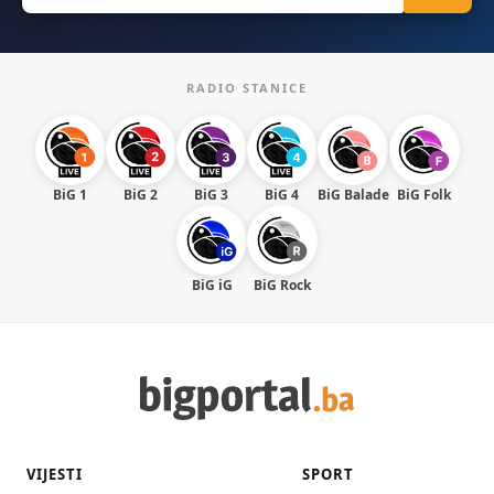
RADIO STANICE
BiG 1
BiG 2
BiG 3
BiG 4
BiG Balade
BiG Folk
BiG iG
BiG Rock
VIJESTI
SPORT