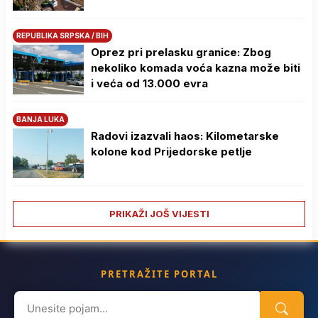
REPUBLIKA SRPSKA / BIH
Oprez pri prelasku granice: Zbog
nekoliko komada voća kazna može biti
i veća od 13.000 evra
BANJA LUKA
Radovi izazvali haos: Kilometarske
kolone kod Prijedorske petlje
PRIKAŽI JOŠ VIJESTI
PRETRAŽITE PORTAL
Search
for: