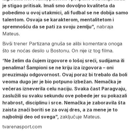
je stigao pritisak. Imali smo dovoljno kvaliteta da
pobedimo u ovoj utakmici, ali fudbal se ne dobija samo
talentom. Osvaja se karakterom, mentalitetom i
spremnošću da se pati za svoju zemlju”,
nabraja
Mateus.
Bivši trener Partizana gnuša se alibi komentara onoga
što se noćas desilo u Bostonu. On nije iz tog filma.
“
Ne želim da čujem izgovore o lošoj sreći, sudijama ili
penalima! Šampioni se ne kriju iza izgovora – oni
preuzimaju odgovornost. Ovaj poraz bi trebalo da boli
veoma dugo jer je bio potpuno izbežan. Nemačka je
večeras izneverila celu naciju. Svaka čast Paragvaju,
zaslužili su svaku sekundu ove pobede jer su pokazali
hrabrost, disciplinu i srce. Nemačka je zaboravila šta
zaista znači boriti se za ovaj dres, a za mene je to
najbolniji deo od svega”,
zaključuje Mateus.
tvarenasport.com