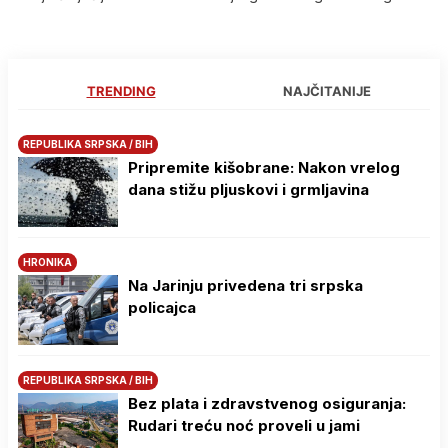
TRENDING
NAJČITANIJE
REPUBLIKA SRPSKA / BIH
Pripremite kišobrane: Nakon vrelog
dana stižu pljuskovi i grmljavina
HRONIKA
Na Јarinju privedena tri srpska
policajca
REPUBLIKA SRPSKA / BIH
Bez plata i zdravstvenog osiguranja:
Rudari treću noć proveli u jami