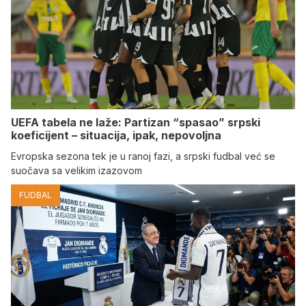
UEFA tabela ne laže: Partizan “spasao” srpski
koeficijent – situacija, ipak, nepovoljna
Evropska sezona tek je u ranoj fazi, a srpski fudbal već se
suočava sa velikim izazovom
FUDBAL