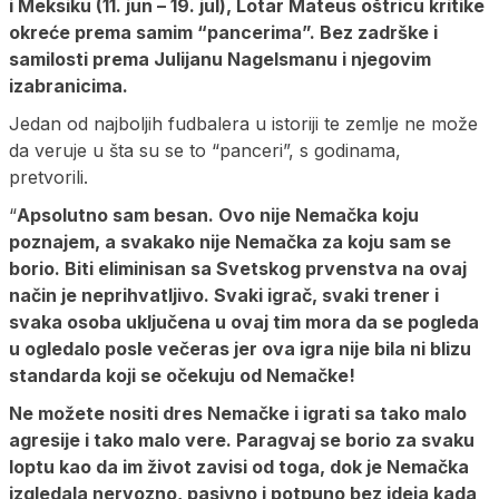
i Meksiku (11. jun – 19. jul), Lotar Mateus oštricu kritike
okreće prema samim “pancerima”. Bez zadrške i
samilosti prema Julijanu Nagelsmanu i njegovim
izabranicima.
Jedan od najboljih fudbalera u istoriji te zemlje ne može
da veruje u šta su se to “panceri”, s godinama,
pretvorili.
“
Apsolutno sam besan. Ovo nije Nemačka koju
poznajem, a svakako nije Nemačka za koju sam se
borio. Biti eliminisan sa Svetskog prvenstva na ovaj
način je neprihvatljivo. Svaki igrač, svaki trener i
svaka osoba uključena u ovaj tim mora da se pogleda
u ogledalo posle večeras jer ova igra nije bila ni blizu
standarda koji se očekuju od Nemačke!
Ne možete nositi dres Nemačke i igrati sa tako malo
agresije i tako malo vere. Paragvaj se borio za svaku
loptu kao da im život zavisi od toga, dok je Nemačka
izgledala nervozno, pasivno i potpuno bez ideja kada