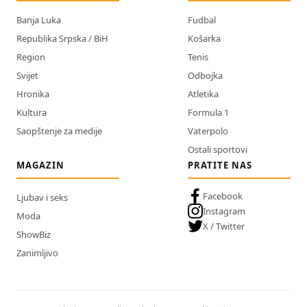
Banja Luka
Fudbal
Republika Srpska / BiH
Košarka
Region
Tenis
Svijet
Odbojka
Hronika
Atletika
Kultura
Formula 1
Saopštenje za medije
Vaterpolo
Ostali sportovi
MAGAZIN
PRATITE NAS
Facebook
Ljubav i seks
Instagram
Moda
X / Twitter
ShowBiz
Zanimljivo