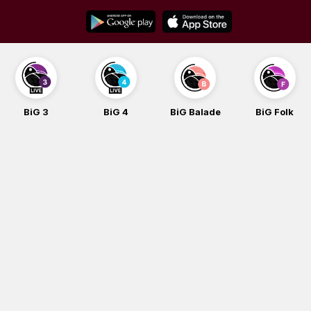
Skip
to
content
BiG 3
BiG 4
BiG Balade
BiG Folk