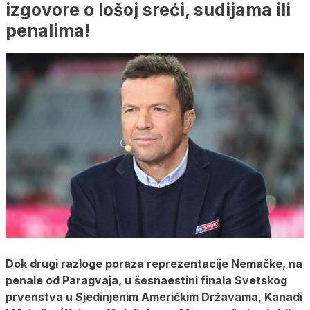
izgovore o lošoj sreći, sudijama ili
penalima!
Dok drugi razloge poraza reprezentacije Nemačke, na
penale od Paragvaja, u šesnaestini finala Svetskog
prvenstva u Sjedinjenim Američkim Državama, Kanadi