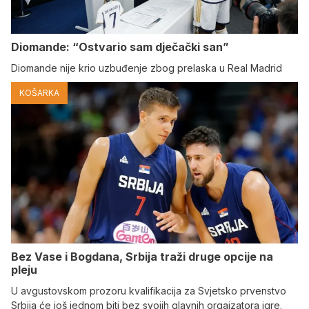
Diomande: “Ostvario sam dječački san”
Diomande nije krio uzbuđenje zbog prelaska u Real Madrid
KOŠARKA
Bez Vase i Bogdana, Srbija traži druge opcije na
pleju
U avgustovskom prozoru kvalifikacija za Svjetsko prvenstvo
Srbija će još jednom biti bez svojih glavnih orgaizatora igre.