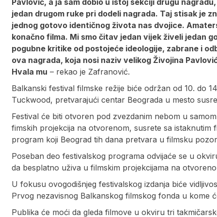
Pavlović, a ja sam dobio u istoj sekciji drugu nagradu, 
jedan drugom ruke pri dodeli nagrada. Taj stisak je zn
jednog gotovo identičnog života nas dvojice. Amaterski
konačno filma. Mi smo čitav jedan vijek živeli jedan goto
pogubne kritike od postojeće ideologije, zabrane i odb
ova nagrada, koja nosi naziv velikog Živojina Pavlovi
Hvala mu
– rekao je Zafranović.
Balkanski festival filmske režije biće održan od 10. do 
Tuckwood, pretvarajući centar Beograda u mesto susreta
Festival će biti otvoren pod zvezdanim nebom u samom 
fimskih projekcija na otvorenom, susrete sa istaknutim 
program koji Beograd tih dana pretvara u filmsku pozor
Poseban deo festivalskog programa odvijaće se u okviru
da besplatno uživa u filmskim projekcijama na otvoreno
U fokusu ovogodišnjeg festivalskog izdanja biće vidljivost
Prvog nezavisnog Balkanskog filmskog fonda u kome će u
Publika će moći da gleda filmove u okviru tri takmičars