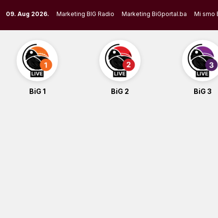
Skip
09. Aug 2026.
Marketing BIG Radio
Marketing BiGportal.ba
Mi smo 
to
content
BiG 1
BiG 2
BiG 3