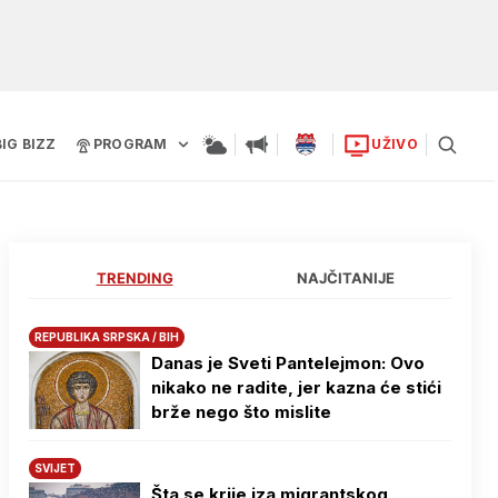
BIG BIZZ
PROGRAM
UŽIVO
TRENDING
NAJČITANIJE
REPUBLIKA SRPSKA / BIH
Danas je Sveti Pantelejmon: Ovo
nikako ne radite, jer kazna će stići
brže nego što mislite
SVIJET
Šta se krije iza migrantskog