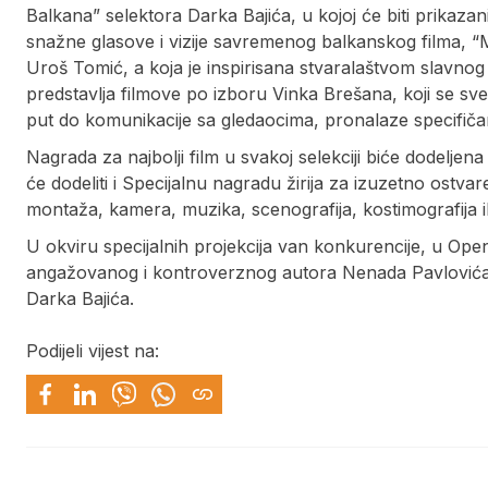
Balkana” selektora Darka Bajića, u kojoj će biti prikazani
snažne glasove i vizije savremenog balkanskog filma, “Mist
Uroš Tomić, a koja je inspirisana stvaralaštvom slavno
predstavlja filmove po izboru Vinka Brešana, koji se sve
put do komunikacije sa gledaocima, pronalaze specifičan
Nagrada za najbolji film u svakoj selekciji biće dodeljen
će dodeliti i Specijalnu nagradu žirija za izuzetno ostvar
montaža, kamera, muzika, scenografija, kostimografija il
U okviru specijalnih projekcija van konkurencije, u Open
angažovanog i kontroverznog autora Nenada Pavlovića, k
Darka Bajića.
Podijeli vijest na: