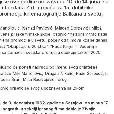
oji se ove godine održava od 10. do 14. juna, sa
u Lordana Zafranovića za 15. dobitnika
promociju kinematografije Balkana u svetu,
 Manojlović, Nenad Pavlović, Mladen Đorđević i Miloš
vene praške filmske škole, ostavio “neizbrisiv trag kada
 njena promocija u svetu, počev od filmova koji se danas
 “Okupacije u 26 slika”, “Pada Italije” i “Večernjih
ja se domaća i svetska premijera očekuje tokom 2026.
lužno će poneti nagradu po imenu svog prijatelja i
 nalaze Miki Manojlović, Dragan Nikolić, Rade Šerbedžija,
an Šijan, Miša Radivojević i drugi.
vić prisetio se svog upoznavanja sa Žikom
. do 9. decembra 1962. godine u Sarajevu na minus 17
 nagradu u sekciji igranog filma dobio je Živojin