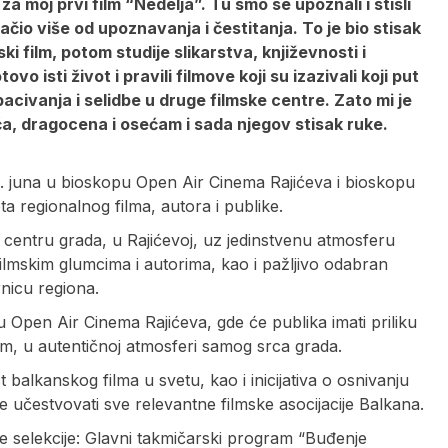
za moj prvi film “Nedelja”. Tu smo se upoznali i stisli
ačio više od upoznavanja i čestitanja. To je bio stisak
 film, potom studije slikarstva, književnosti i
vo isti život i pravili filmove koji su izazivali koji put
acivanja i selidbe u druge filmske centre. Zato mi je
ća, dragocena i osećam i sada njegov stisak ruke.
14. juna u bioskopu Open Air Cinema Rajićeva i bioskopu
 regionalnog filma, autora i publike.
centru grada, u Rajićevoj, uz jedinstvenu atmosferu
filmskim glumcima i autorima, kao i pažljivo odabran
nicu regiona.
 Open Air Cinema Rajićeva, gde će publika imati priliku
m, u autentičnoj atmosferi samog srca grada.
 balkanskog filma u svetu, kao i inicijativa o osnivanju
čestvovati sve relevantne filmske asocijacije Balkana.
ke selekcije: Glavni takmičarski program “Buđenje