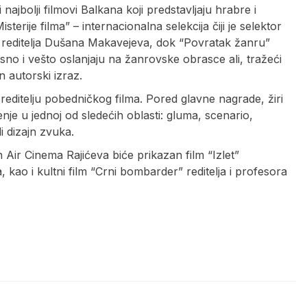
 najbolji filmovi Balkana koji predstavljaju hrabre i
erije filma” – internacionalna selekcija čiji je selektor
g reditelja Dušana Makavejeva, dok “Povratak žanru”
sno i vešto oslanjaju na žanrovske obrasce ali, tražeći
 autorski izraz.
a reditelju pobedničkog filma. Pored glavne nagrade, žiri
enje u jednoj od sledećih oblasti: gluma, scenario,
i dizajn zvuka.
 Air Cinema Rajićeva biće prikazan film “Izlet”
ao i kultni film “Crni bombarder” reditelja i profesora