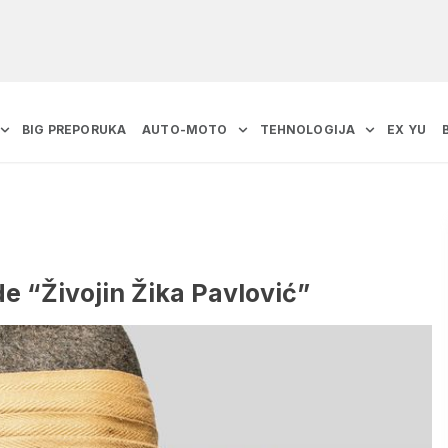
BIG PREPORUKA
AUTO-MOTO
TEHNOLOGIJA
EX YU
e “Živojin Žika Pavlović”