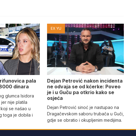
EX YU
Dejan Petrović nakon incidenta
rifunovica pala
ne odvaja se od kćerke: Poveo
8000 dinara
je i u Guču pa otkrio kako se
og glumca Isidora
osjeća
 jer nije platila
Dejan Petrović sinoć je nastupao na
koji se našao u
Dragačevskom saboru trubača u Guči,
g toga je dobila i
gdje se obratio i okupljenim medijima.