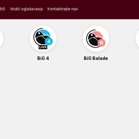
BiG
Vodič oglašavanja
Kontaktirajte nas
BiG 4
BiG Balade