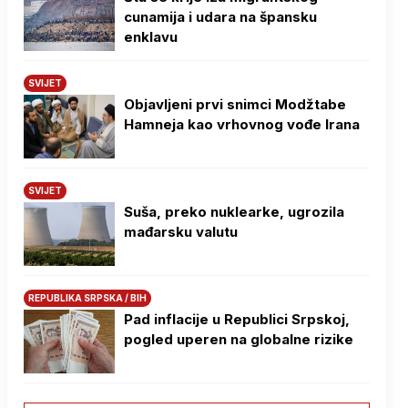
cunamija i udara na špansku
enklavu
SVIJET
Objavljeni prvi snimci Modžtabe
Hamneja kao vrhovnog vođe Irana
SVIJET
Suša, preko nuklearke, ugrozila
mađarsku valutu
REPUBLIKA SRPSKA / BIH
Pad inflacije u Republici Srpskoj,
pogled uperen na globalne rizike