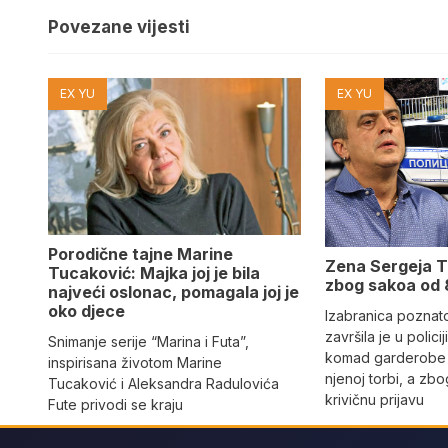
Povezane vijesti
EX YU
EX YU
Porodične tajne Marine
Zena Sergeja T
Tucaković: Majka joj je bila
zbog sakoa od 
najveći oslonac, pomagala joj je
oko djece
Izabranica poznat
završila je u policiji
Snimanje serije “Marina i Futa”,
komad garderobe 
inspirisana životom Marine
njenoj torbi, a zbo
Tucaković i Aleksandra Radulovića
krivičnu prijavu
Fute privodi se kraju