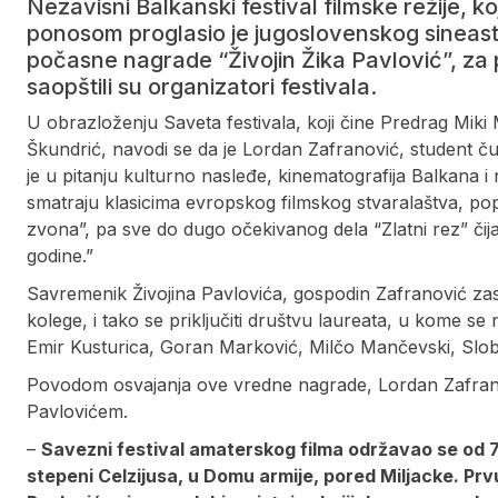
Nezavisni Balkanski festival filmske režije, k
ponosom proglasio je jugoslovenskog sineast
počasne nagrade “Živojin Žika Pavlović”, za 
saopštili su organizatori festivala.
U obrazloženju Saveta festivala, koji čine Predrag Miki
Škundrić, navodi se da je Lordan Zafranović, student ču
je u pitanju kulturno nasleđe, kinematografija Balkana i
smatraju klasicima evropskog filmskog stvaralaštva, poput
zvona”, pa sve do dugo očekivanog dela “Zlatni rez” či
godine.”
Savremenik Živojina Pavlovića, gospodin Zafranović zas
kolege, i tako se priključiti društvu laureata, u kome se
Emir Kusturica, Goran Marković, Milčo Mančevski, Slobod
Povodom osvajanja ove vredne nagrade, Lordan Zafrano
Pavlovićem.
–
Savezni festival amaterskog filma održavao se od 7
stepeni Celzijusa, u Domu armije, pored Miljacke. Prvu