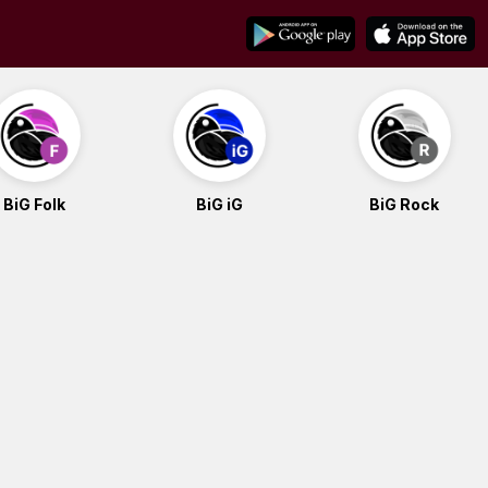
BiG Folk
BiG iG
BiG Rock