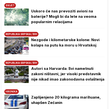
SVIJET
Uskoro će nas prevoziti avioni na
baterije? Mogli bi da lete na veoma
popularnim relacijama
REPUBLIKA SRPSKA / BIH
Nezgode i kilometarske kolone: Novi
kolaps na putu ka moru u Hrvatskoj
REPUBLIKA SRPSKA / BIH
Autori sa Harvarda: Svi nametnuti
zakoni ništavni, jer visoki predstavnik
nije nikad imao zakonodavna ovlaštenja
HRONIKA
Zaplijenjeno 20 kilograma marihuane,
uhapšen Zećanin