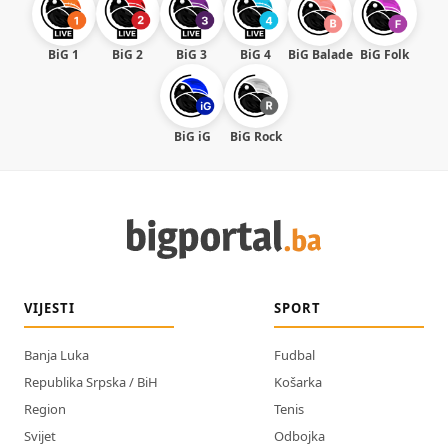
BiG 1
BiG 2
BiG 3
BiG 4
BiG Balade
BiG Folk
BiG iG
BiG Rock
VIJESTI
SPORT
Banja Luka
Fudbal
Republika Srpska / BiH
Košarka
Region
Tenis
Svijet
Odbojka