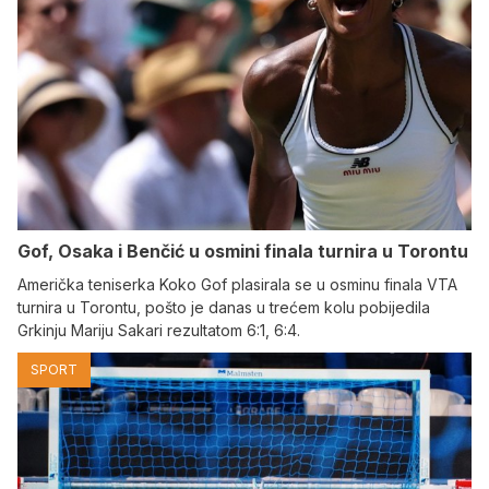
Gof, Osaka i Benčić u osmini finala turnira u Torontu
Američka teniserka Koko Gof plasirala se u osminu finala VTA
turnira u Torontu, pošto je danas u trećem kolu pobijedila
Grkinju Mariju Sakari rezultatom 6:1, 6:4.
SPORT