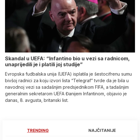
Skandal u UEFA: “Infantino bio u vezi sa radnicom,
unaprijedili je i platili joj studije”
Evropska fudbalska unija (UEFA) isplatila je šestocifrenu sumu
bivšoj radnici za koju izvori lista “Telegraf” tvrde da je bila u
navodnoj vezi sa sadašnjim predsjednikom FIFA, a tadašnjim
generalnim sekretarom UEFA Đanijem Infantinom, objavio je
danas, 8. avgusta, britanski list.
TRENDING
NAJČITANIJE