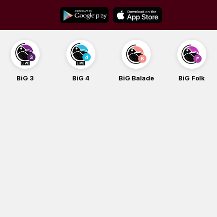
Skip
to
content
BiG 3
BiG 4
BiG Balade
BiG Folk