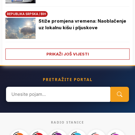
REPUBLIKA SRPSKA / BIH
Stiže promjena vremena: Naoblačenje
uz lokalnu kišu i pljuskove
PRIKAŽI JOŠ VIJESTI
PRETRAŽITE PORTAL
Search
for:
RADIO STANICE