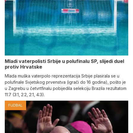
Mladi vaterpolisti Srbije u polufinalu SP, slijedi duel
protiv Hrvatske
Mlada muška vaterpolo reprezentacija Srbije plasirala se u
polufinale Svjetskog prvenstva (igrači do 16 godina), pošto je
u Zagrebu u četvrtfinalu pobijedila selekciju Brazila rezultatom
11:7 (3:1, 2:2, 2:1, 4:3).
FUDBAL