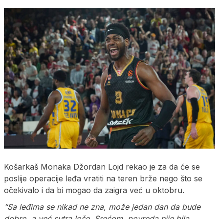
Košarkaš Monaka Džordan Lojd rekao je za da će se
poslije operacije leđa vratiti na teren brže nego što se
očekivalo i da bi mogao da zaigra već u oktobru.
“Sa leđima se nikad ne zna, može jedan dan da bude
dobro, a već sutra loše. Srećom, povreda nije bila