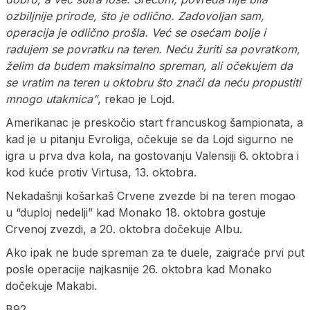
ozbiljnije prirode, što je odlično. Zadovoljan sam,
operacija je odlično prošla. Već se osećam bolje i
radujem se povratku na teren. Neću žuriti sa povratkom,
želim da budem maksimalno spreman, ali očekujem da
se vratim na teren u oktobru što znači da neću propustiti
mnogo utakmica”
, rekao je Lojd.
Amerikanac je preskočio start francuskog šampionata, a
kad je u pitanju Evroliga, očekuje se da Lojd sigurno ne
igra u prva dva kola, na gostovanju Valensiji 6. oktobra i
kod kuće protiv Virtusa, 13. oktobra.
Nekadašnji košarkaš Crvene zvezde bi na teren mogao
u “duploj nedelji” kad Monako 18. oktobra gostuje
Crvenoj zvezdi, a 20. oktobra dočekuje Albu.
Ako ipak ne bude spreman za te duele, zaigraće prvi put
posle operacije najkasnije 26. oktobra kad Monako
dočekuje Makabi.
B92.