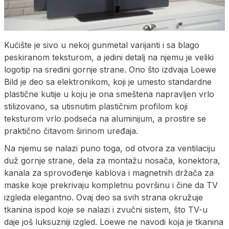
Kućište je sivo u nekoj gunmetal varijanti i sa blago
peskiranom teksturom, a jedini detalj na njemu je veliki
logotip na sredini gornje strane. Ono što izdvaja Loewe
Bild je deo sa elektronikom, koji je umesto standardne
plastične kutije u koju je ona smeštena napravljen vrlo
stilizovano, sa utisnutim plastičnim profilom koji
teksturom vrlo podseća na aluminijum, a prostire se
praktično čitavom širinom uređaja.
Na njemu se nalazi puno toga, od otvora za ventilaciju
duž gornje strane, dela za montažu nosača, konektora,
kanala za sprovođenje kablova i magnetnih držača za
maske koje prekrivaju kompletnu površinu i čine da TV
izgleda elegantno. Ovaj deo sa svih strana okružuje
tkanina ispod koje se nalazi i zvučni sistem, što TV-u
daje još luksuzniji izgled. Loewe ne navodi koja je tkanina