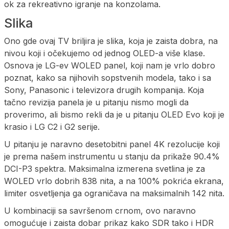
ok za rekreativno igranje na konzolama.
Slika
Ono gde ovaj TV briljira je slika, koja je zaista dobra, na
nivou koji i očekujemo od jednog OLED-a više klase.
Osnova je LG-ev WOLED panel, koji nam je vrlo dobro
poznat, kako sa njihovih sopstvenih modela, tako i sa
Sony, Panasonic i televizora drugih kompanija. Koja
tačno revizija panela je u pitanju nismo mogli da
proverimo, ali bismo rekli da je u pitanju OLED Evo koji je
krasio i LG C2 i G2 serije.
U pitanju je naravno desetobitni panel 4K rezolucije koji
je prema našem instrumentu u stanju da prikaže 90.4%
DCI-P3 spektra. Maksimalna izmerena svetlina je za
WOLED vrlo dobrih 838 nita, a na 100% pokrića ekrana,
limiter osvetljenja ga ograničava na maksimalnih 142 nita.
U kombinaciji sa savršenom crnom, ovo naravno
omogućuje i zaista dobar prikaz kako SDR tako i HDR