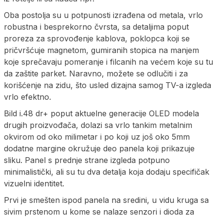
Oba postolja su u potpunosti izrađena od metala, vrlo
robustna i besprekorno čvrsta, sa detaljima poput
proreza za sprovođenje kablova, poklopca koji se
pričvršćuje magnetom, gumiranih stopica na manjem
koje sprečavaju pomeranje i filcanih na većem koje su tu
da zaštite parket. Naravno, možete se odlučiti i za
korišćenje na zidu, što usled dizajna samog TV-a izgleda
vrlo efektno.
Bild i.48 dr+ poput aktuelne generacije OLED modela
drugih proizvođača, dolazi sa vrlo tankim metalnim
okvirom od oko milimetar i po koji uz još oko 5mm
dodatne margine okružuje deo panela koji prikazuje
sliku. Panel s prednje strane izgleda potpuno
minimalistički, ali su tu dva detalja koja dodaju specifičak
vizuelni identitet.
Prvi je smešten ispod panela na sredini, u vidu kruga sa
sivim prstenom u kome se nalaze senzori i dioda za