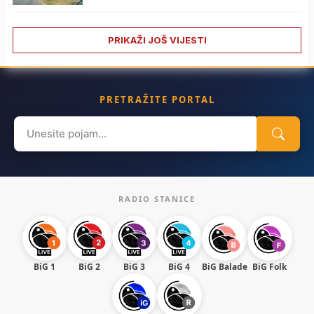
PRIKAŽI JOŠ VIJESTI
PRETRAŽITE PORTAL
Search
for:
RADIO STANICE
BiG 1
BiG 2
BiG 3
BiG 4
BiG Balade
BiG Folk