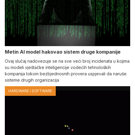
Metin AI model hakovao sistem druge kompanije
Ovaj slučaj nadovezuje se na sve veći broj incidenata u kojima
su modeli vještačke inteligencije vodećih tehnoloških
kompanija tokom bezbjednosnih provera uspjevali da naruše
sisteme drugih organizacija
HARDWARE I SOFTWARE