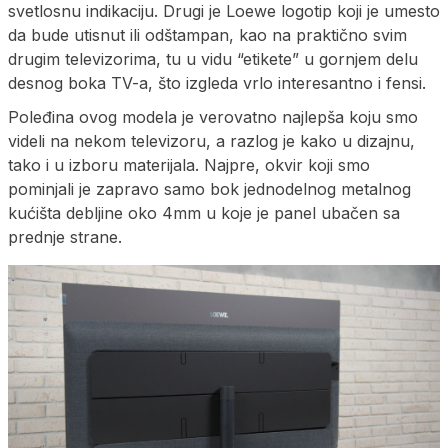
svetlosnu indikaciju. Drugi je Loewe logotip koji je umesto
da bude utisnut ili odštampan, kao na praktično svim
drugim televizorima, tu u vidu “etikete” u gornjem delu
desnog boka TV-a, što izgleda vrlo interesantno i fensi.
Poleđina ovog modela je verovatno najlepša koju smo
videli na nekom televizoru, a razlog je kako u dizajnu,
tako i u izboru materijala. Najpre, okvir koji smo
pominjali je zapravo samo bok jednodelnog metalnog
kućišta debljine oko 4mm u koje je panel ubačen sa
prednje strane.