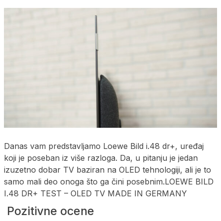
Danas vam predstavljamo Loewe Bild i.48 dr+, uređaj
koji je poseban iz više razloga. Da, u pitanju je jedan
izuzetno dobar TV baziran na OLED tehnologiji, ali je to
samo mali deo onoga što ga čini posebnim.LOEWE BILD
I.48 DR+ TEST – OLED TV MADE IN GERMANY
Pozitivne ocene