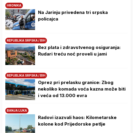
HRONIKA
Na Јarinju privedena tri srpska
policajca
REPUBLIKA SRPSKA / BIH
Bez plata i zdravstvenog osiguranja:
Rudari treću noć proveli u jami
REPUBLIKA SRPSKA / BIH
Oprez pri prelasku granice: Zbog
nekoliko komada voća kazna može biti
i veća od 13.000 evra
BANJA LUKA
Radovi izazvali haos: Kilometarske
kolone kod Prijedorske petlje