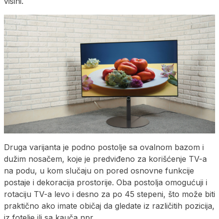
visini.
Druga varijanta je podno postolje sa ovalnom bazom i
dužim nosačem, koje je predviđeno za korišćenje TV-a
na podu, u kom slučaju on pored osnovne funkcije
postaje i dekoracija prostorije. Oba postolja omogućuji i
rotaciju TV-a levo i desno za po 45 stepeni, što može biti
praktično ako imate običaj da gledate iz različitih pozicija,
iz fotelje ili sa kauča npr.