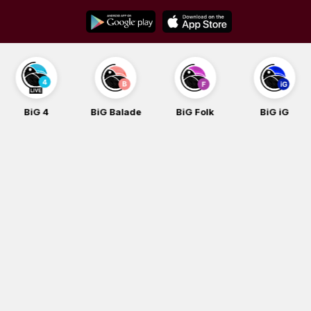
Skip
to
content
BiG 4
BiG Balade
BiG Folk
BiG iG