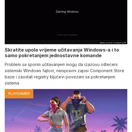
Skratite upola vrijeme učitavanja Windows-a i to
samo pokretanjem jednostavne komande
Problem sa sporim učitavanjem mogu da izazovu oštećeni
sistemski Windows fajlovi, neispravni zapisi Component Store
baze i zaostali registry ključevi povezani sa pokretanjem
sistema
PLAYGAMER