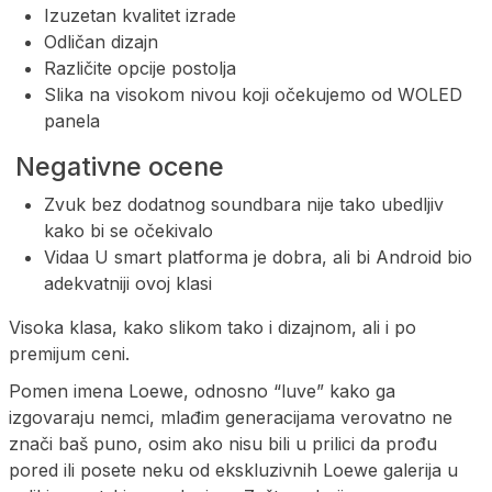
Izuzetan kvalitet izrade
Odličan dizajn
Različite opcije postolja
Slika na visokom nivou koji očekujemo od WOLED
panela
Negativne ocene
Zvuk bez dodatnog soundbara nije tako ubedljiv
kako bi se očekivalo
Vidaa U smart platforma je dobra, ali bi Android bio
adekvatniji ovoj klasi
Visoka klasa, kako slikom tako i dizajnom, ali i po
premijum ceni.
Pomen imena Loewe, odnosno “luve” kako ga
izgovaraju nemci, mlađim generacijama verovatno ne
znači baš puno, osim ako nisu bili u prilici da prođu
pored ili posete neku od ekskluzivnih Loewe galerija u