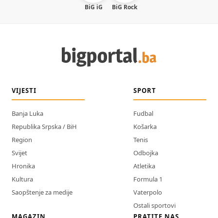
BiG iG
BiG Rock
VIJESTI
SPORT
Banja Luka
Fudbal
Republika Srpska / BiH
Košarka
Region
Tenis
Svijet
Odbojka
Hronika
Atletika
Kultura
Formula 1
Saopštenje za medije
Vaterpolo
Ostali sportovi
MAGAZIN
PRATITE NAS