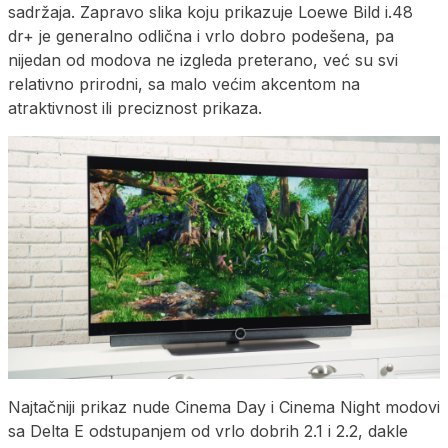
sadržaja. Zapravo slika koju prikazuje Loewe Bild i.48
dr+ je generalno odlična i vrlo dobro podešena, pa
nijedan od modova ne izgleda preterano, već su svi
relativno prirodni, sa malo većim akcentom na
atraktivnost ili preciznost prikaza.
Najtačniji prikaz nude Cinema Day i Cinema Night modovi
sa Delta E odstupanjem od vrlo dobrih 2.1 i 2.2, dakle