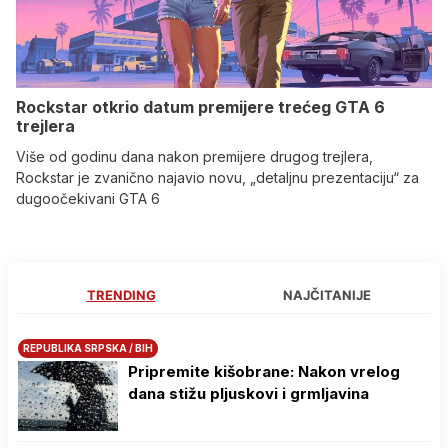
Rockstar otkrio datum premijere trećeg GTA 6
trejlera
Više od godinu dana nakon premijere drugog trejlera,
Rockstar je zvanično najavio novu, „detaljnu prezentaciju“ za
dugoočekivani GTA 6
TRENDING
NAJČITANIJE
REPUBLIKA SRPSKA / BIH
Pripremite kišobrane: Nakon vrelog
dana stižu pljuskovi i grmljavina