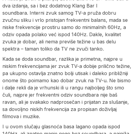
dva izdanja, sa i bez dodatnog Klang Bar I
soundbara. Interni zvuk samog TV-a pruža dobru
zvučnu sliku i vrlo pristojan frekventni balans, mada se
niske frekvencije prostiru samo do minimalnih 60Hz, a
odziv opada polako već ispod 140Hz. Dakle, kvalitet
zvuka je dobar, ali nema previše težine u bas delu
spektra – taman toliko da TV ne zvuči tanko.
Kada se doda soundbar, razlika je primetna, najpre u
niskim frekvencijama jer zvuk TV-a dobije prilično težine,
pa ukupno ostavlja znatno bolji utisak i daleko približniji
onome što poimamo kao dobar zvuk na TV-u. Ne bismo
i dalje rekli da je vrhunski ili u rangu najboljeg što smo
čuli, najpre jer frekventni odziv soundbara nije baš
ravan, ali je svakako nadprosečan i prijatan za slušanje,
sa dovoljno niskih frekvencija za propisan doživljaj
filmova i muzike.
I u ovom slučaju glasnoća basa lagano opada ispod
140Hz, ali znatno manje nego bez soundbara, a najniža