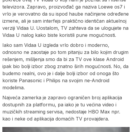
televizora. Zapravo, proizvođač ga naziva Loewe os7 i
vrlo je verovatno da su ispod haube načinjene određene
izmene, ali je sam interfejs praktično identičan aktuelnoj
verziji Vidaa U. Uostalom, TV zahteva da se ulogujete na
Vidaa U nalog kako biste koristili pune mogućnosti.
Iako sam Vidaa U izgleda vrlo dobro i moderno,
odnosno ne zaostaje po tom pitanju za bilo kojim drugim
rešenjem, mišljenja smo da bi za TV ove klase Android
ipak bio bolji izbor zbog znatno širih mogućnosti. No, da
budemo realni, ovo je i dalje bolji izbor od onoga što
koriste Panasonic i Philips na svojim ne-Android
modelima.
Najveća zamerka je zapravo ograničen broj aplikacija
dostupnih za platformu, pa iako je tu većina video i
muzičkih streaming servisa, nedostaje HBO Max npr.
kao i neke od aplikacija domaćih TV provajdera.