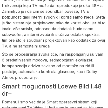
frekvencija koju TV može da reprodukuje je oko 48Hz.
Zanimljivo je i da čim se soundbar poveže, TV u
potpunosti gasi interni zvučnik i koristi samo njega. Šteta
je što sistem nije projektovan tako da koristi oba, jer bi to
imalo više smisla, odnosno da dodatak bude samo
subwoofer, a interni zvučnik služi za ostatak spektra,
tim pre što je soudbar i projektovan kao dodatak za ovaj
TV, a ne samostalni uređaj.
Što se procesiranja zvuka tiče, na raspolaganju su vam
6 predefinisanih modova, sedmopojasni ekvilajzer,
kompenzacija odziva zavisno od montaže na zid ili
postolje, automatska kontrola glasnoće, kao i Dolby
Atmos procesiranje.
Smart mogućnosti Loewe Bild i.48
dr+
Pomenuli smo već da je Smart operativni sistem koji
pokreće ovaj TV Vidaa U koji nam je poznat sa Hisense