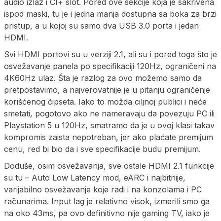
audio izlaz i CI+ slot. Pored ove sekcije koja je sakrivena
ispod maski, tu je i jedna manja dostupna sa boka za brzi
pristup, a u kojoj su samo dva USB 3.0 porta i jedan
HDMI.
Svi HDMI portovi su u verziji 2.1, ali su i pored toga što je
osvežavanje panela po specifikaciji 120Hz, ograničeni na
4K60Hz ulaz. Šta je razlog za ovo možemo samo da
pretpostavimo, a najverovatnije je u pitanju ograničenje
korišćenog čipseta. Iako to možda ciljnoj publici i neće
smetati, pogotovo ako ne nameravaju da povezuju PC ili
Playstation 5 u 120Hz, smatramo da je u ovoj klasi takav
kompromis zaista nepotreban, jer ako plaćate premijum
cenu, red bi bio da i sve specifikacije budu premijum.
Doduše, osim osvežavanja, sve ostale HDMI 2.1 funkcije
su tu – Auto Low Latency mod, eARC i najbitnije,
varijabilno osvežavanje koje radi i na konzolama i PC
računarima. Input lag je relativno visok, izmerili smo ga
na oko 43ms, pa ovo definitivno nije gaming TV, iako je