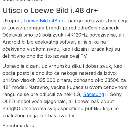
Utisci o Loewe Bild i.48 dr+
Ukupno,
Loewe Bild i.48 dr+
nam je pokazao zbog čega
je Loewe premijum brend i pored određenih zamerki.
Očekivali smo još bolji zvuk i 4K120Hz povezivanje, a i
Android bi bio adekvatniji softver, ali je slika na
očekivano visokom nivou, kao i dizajn i izrada koji su
definitivno ono što što izdvaja ovaj TV.
Upravo je dizajn, uz vrhunsku sliku i dobar zvuk, kao i
opcije postolja ono što će nekoga naterati da izdvoji
prilično visokih 395.000 dinara, odnosno oko 3350€ za
48” model. Naravno, većina kupaca u ovom cenovnom
rangu će se pre odlučiti za neki LG,
Samsung
ili Sony
OLED model veće dijagonale, ali Loewe baš poput
Bang&Olufsena ima svoju specifičnu publiku koja će
znati zbog čega želi baš ovaj TV.
Benchmark.rs