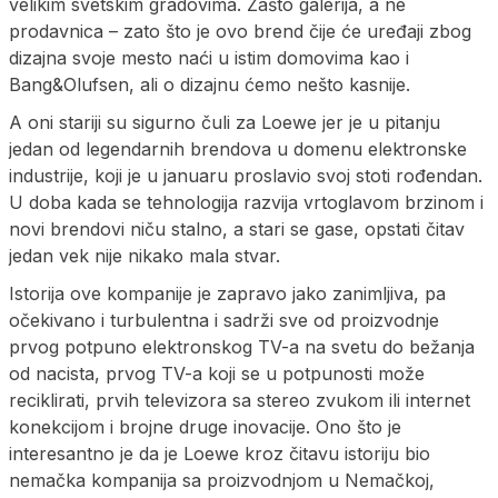
velikim svetskim gradovima. Zašto galerija, a ne
prodavnica – zato što je ovo brend čije će uređaji zbog
dizajna svoje mesto naći u istim domovima kao i
Bang&Olufsen, ali o dizajnu ćemo nešto kasnije.
A oni stariji su sigurno čuli za Loewe jer je u pitanju
jedan od legendarnih brendova u domenu elektronske
industrije, koji je u januaru proslavio svoj stoti rođendan.
U doba kada se tehnologija razvija vrtoglavom brzinom i
novi brendovi niču stalno, a stari se gase, opstati čitav
jedan vek nije nikako mala stvar.
Istorija ove kompanije je zapravo jako zanimljiva, pa
očekivano i turbulentna i sadrži sve od proizvodnje
prvog potpuno elektronskog TV-a na svetu do bežanja
od nacista, prvog TV-a koji se u potpunosti može
reciklirati, prvih televizora sa stereo zvukom ili internet
konekcijom i brojne druge inovacije. Ono što je
interesantno je da je Loewe kroz čitavu istoriju bio
nemačka kompanija sa proizvodnjom u Nemačkoj,