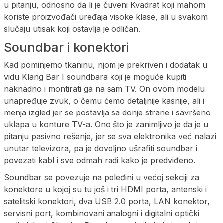
u pitanju, odnosno da li je čuveni Kvadrat koji mahom
koriste proizvođači uređaja visoke klase, ali u svakom
slučaju utisak koji ostavlja je odličan.
Soundbar i konektori
Kad pominjemo tkaninu, njom je prekriven i dodatak u
vidu Klang Bar I soundbara koji je moguće kupiti
naknadno i montirati ga na sam TV. On ovom modelu
unapređuje zvuk, o čemu ćemo detaljnije kasnije, ali i
menja izgled jer se postavlja sa donje strane i savršeno
uklapa u konture TV-a. Ono što je zanimljivo je da je u
pitanju pasivno rešenje, jer se sva elektronika već nalazi
unutar televizora, pa je dovoljno ušrafiti soundbar i
povezati kabl i sve odmah radi kako je predviđeno.
Soundbar se povezuje na poleđini u većoj sekciji za
konektore u kojoj su tu još i tri HDMI porta, antenski i
satelitski konektori, dva USB 2.0 porta, LAN konektor,
servisni port, kombinovani analogni i digitalni optički