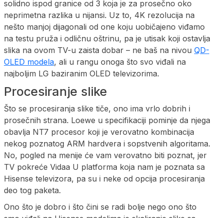
solidno ispod granice od 3 koja je za prosečno oko
neprimetna razlika u nijansi. Uz to, 4K rezolucija na
nešto manjoj dijagonali od one koju uobičajeno viđamo
na testu pruža i odličnu oštrinu, pa je utisak koji ostavlja
slika na ovom TV-u zaista dobar – ne baš na nivou
QD-
OLED modela
, ali u rangu onoga što svo viđali na
najboljim LG baziranim OLED televizorima.
Procesiranje slike
Što se procesiranja slike tiče, ono ima vrlo dobrih i
prosečnih strana. Loewe u specifikaciji pominje da njega
obavlja NT7 procesor koji je verovatno kombinacija
nekog poznatog ARM hardvera i sopstvenih algoritama.
No, pogled na menije će vam verovatno biti poznat, jer
TV pokreće Vidaa U platforma koja nam je poznata sa
Hisense televizora, pa su i neke od opcija procesiranja
deo tog paketa.
Ono što je dobro i što čini se radi bolje nego ono što