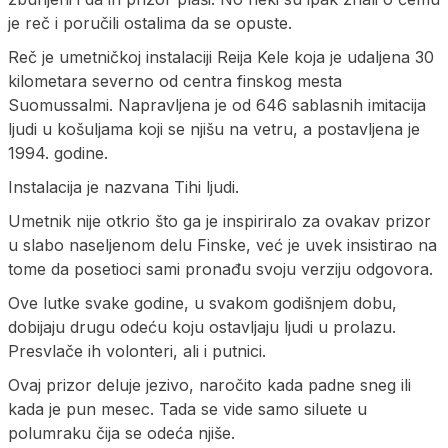
je reč i poručili ostalima da se opuste.
Reč je umetničkoj instalaciji Reija Kele koja je udaljena 30
kilometara severno od centra finskog mesta
Suomussalmi. Napravljena je od 646 sablasnih imitacija
ljudi u košuljama koji se njišu na vetru, a postavljena je
1994. godine.
Instalacija je nazvana Tihi ljudi.
Umetnik nije otkrio što ga je inspiriralo za ovakav prizor
u slabo naseljenom delu Finske, već je uvek insistirao na
tome da posetioci sami pronađu svoju verziju odgovora.
Ove lutke svake godine, u svakom godišnjem dobu,
dobijaju drugu odeću koju ostavljaju ljudi u prolazu.
Presvlače ih volonteri, ali i putnici.
Ovaj prizor deluje jezivo, naročito kada padne sneg ili
kada je pun mesec. Tada se vide samo siluete u
polumraku čija se odeća njiše.