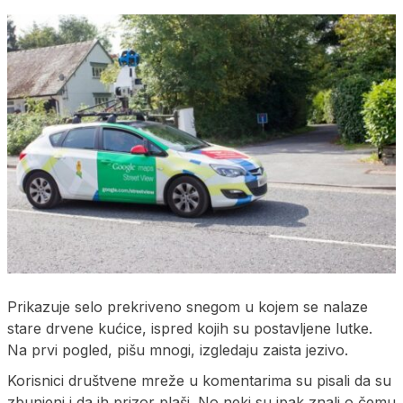
Prikazuje selo prekriveno snegom u kojem se nalaze
stare drvene kućice, ispred kojih su postavljene lutke.
Na prvi pogled, pišu mnogi, izgledaju zaista jezivo.
Korisnici društvene mreže u komentarima su pisali da su
zbunjeni i da ih prizor plaši. No neki su ipak znali o čemu