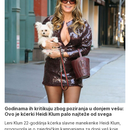
Godinama ih kritikuju zbog poziranja u donjem vešu:
Ovo je kćerki Heidi Klum palo najteže od svega
Leni Klum 22-godišnja kćerka slavne manekenke Heidi Klum,
progovorila je o zajedničkim kampanjama za donji veš koje