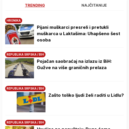
TRENDING
NAJČITANIJE
HRONIKA
Pijani muškarci presreli i pretukli
muškarca u Laktašima: Uhapšeno šest
osoba
REPUBLIKA SRPSKA / BIH
Pojačan saobraćaj na izlazu iz BiH:
Gužve na više graničnih prelaza
REPUBLIKA SRPSKA / BIH
Zašto toliko ljudi želi raditi u Lidlu?
REPUBLIKA SRPSKA / BIH