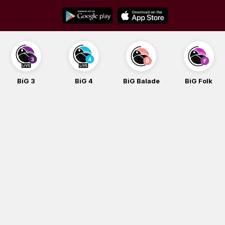
Skip
to
content
BiG 3
BiG 4
BiG Balade
BiG Folk