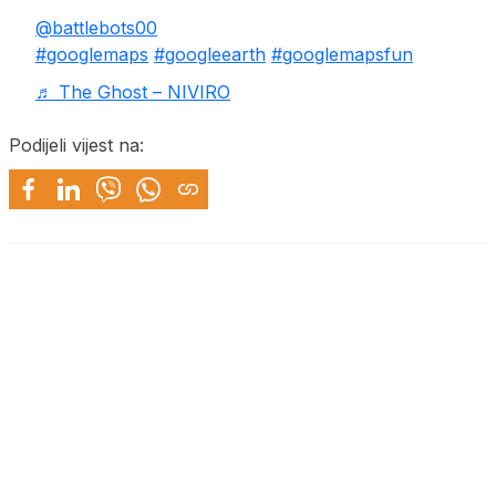
@battlebots00
#googlemaps
#googleearth
#googlemapsfun
♬ The Ghost – NIVIRO
Podijeli vijest na: