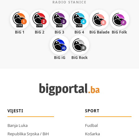
RADIO STANICE
BiG 1
BiG 2
BiG 3
BiG 4
BiG Balade
BiG Folk
BiG iG
BiG Rock
VIJESTI
SPORT
Banja Luka
Fudbal
Republika Srpska / BiH
Košarka