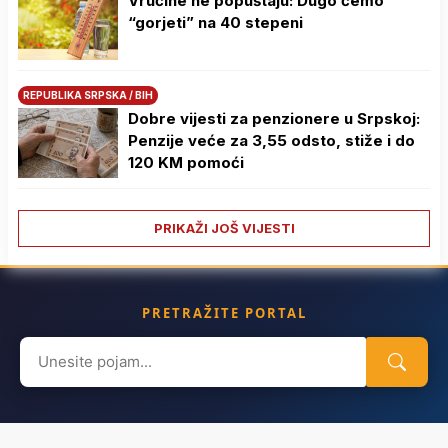
Vrućine ne popuštaju: Dugo ćemo
“gorjeti” na 40 stepeni
REPUBLIKA SRPSKA / BIH
Dobre vijesti za penzionere u Srpskoj:
Penzije veće za 3,55 odsto, stiže i do
120 KM pomoći
PRIKAŽI JOŠ VIJESTI
PRETRAŽITE PORTAL
Search
for: