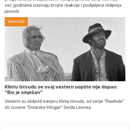
već godinama izazivaju brojne reakcije i podijeljena mišljenja
javnosti
MAGAZIN
Klintu Istvudu se ovaj vestern uopšte nije dopao:
“Bio je smješan”
Vesterni su obilježili karijeru Klinta Istvuda, od serije “Rawhide”
do čuvene “Dolarske trilogije” Serđa Leonea