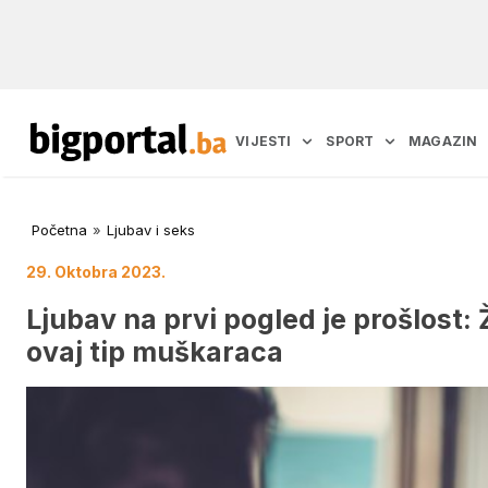
VIJESTI
SPORT
MAGAZIN
Početna
»
Ljubav i seks
29. Oktobra 2023.
Ljubav na prvi pogled je prošlost:
ovaj tip muškaraca