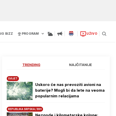
BIG BIZZ
PROGRAM
UŽIVO
TRENDING
NAJČITANIJE
SVIJET
Uskoro će nas prevoziti avioni na
baterije? Mogli bi da lete na veoma
popularnim relacijama
REPUBLIKA SRPSKA / BIH
Nezgode i kilometarske kolone: