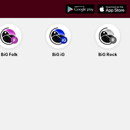
BiG Folk
BiG iG
BiG Rock