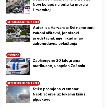
Novi kolaps na putu ka moru u
Hrvatskoj
REPUBLIKA SRPSKA / BIH
Autori sa Harvarda: Svi nametnuti
zakoni ništavni, jer visoki
predstavnik nije nikad imao
zakonodavna ovlaštenja
HRONIKA
Zaplijenjeno 20 kilograma
marihuane, uhapšen Zećanin
REPUBLIKA SRPSKA / BIH
Stiže promjena vremena:
Naoblačenje uz lokalnu kišu i
pljuskove