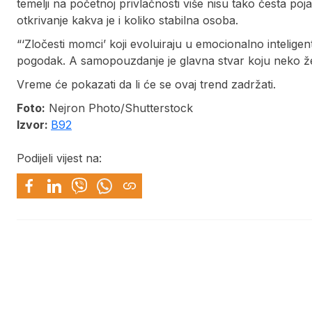
temelji na početnoj privlačnosti više nisu tako česta p
otkrivanje kakva je i koliko stabilna osoba.
“‘Zločesti momci’ koji evoluiraju u emocionalno inteli
pogodak. A samopouzdanje je glavna stvar koju neko žel
Vreme će pokazati da li će se ovaj trend zadržati.
Foto:
Nejron Photo/Shutterstock
Izvor:
B92
Podijeli vijest na: