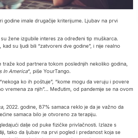
ri godine imale drugačije kriterijume. Ljubav na prvi
 su žene izgubile interes za određeni tip muškarca.
d su ljudi bili “zatvoreni dve godine”, i nije realno
se traže kod partnera tokom poslednjih nekoliko godina,
s In America
“, piše YourTango.
 “nekoga ko ih poštuje”, “kome mogu da veruju i povere
oljno vremena za njih”… Međutim, od pandemije se na ovom
ca
, 2022. godine, 87% samaca reklo je da je važno da
ećine samaca bilo je otvoreno za terapiju.
edajući dalje od puke fizičke privlačnosti. Izlaze s
i, tako da ljubav na prvi pogled i predanost koja se