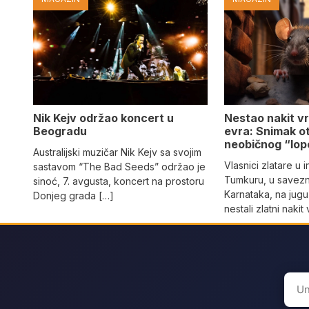
Nik Kejv održao koncert u
Nestao nakit v
Beogradu
evra: Snimak ot
neobičnog “lo
Australijski muzičar Nik Kejv sa svojim
Vlasnici zlatare u 
sastavom “The Bad Seeds” održao je
Tumkuru, u savezn
sinoć, 7. avgusta, koncert na prostoru
Karnataka, na jugu
Donjeg grada […]
nestali zlatni naki
Sear
for: