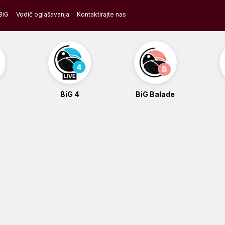
BiG
Vodič oglašavanja
Kontaktirajte nas
BiG 4
BiG Balade