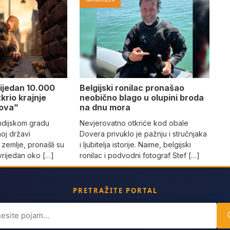
rijedan 10.000
Belgijski ronilac pronašao
krio krajnje
neobično blago u olupini broda
pova”
na dnu mora
indijskom gradu
Nevjerovatno otkriće kod obale
oj državi
Dovera privuklo je pažnju i stručnjaka
 zemlje, pronašli su
i ljubitelja istorije. Naime, belgijski
t vrijedan oko […]
ronilac i podvodni fotograf Stef […]
PRETRAŽITE PORTAL
ch