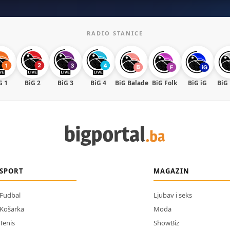
RADIO STANICE
G 1
BiG 2
BiG 3
BiG 4
BiG Balade
BiG Folk
BiG iG
BiG
SPORT
MAGAZIN
Fudbal
Ljubav i seks
Košarka
Moda
Tenis
ShowBiz