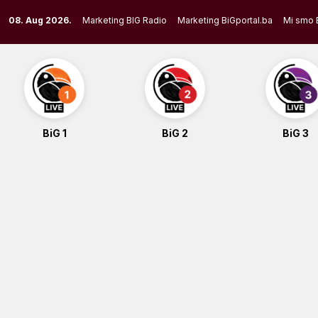
Skip
08. Aug 2026.
Marketing BIG Radio
Marketing BiGportal.ba
Mi smo 
to
content
BiG 1
BiG 2
BiG 3