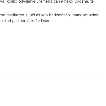
ojava, koliko odvajanje vremena da se neko upozna, te
gentne muškarce zvuči mi kao harizmatični, samopouzdani
i kod partnera”, kaže Fišer.