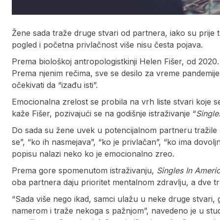
Žene sada traže druge stvari od partnera, iako su prije t
pogled i početna privlačnost više nisu česta pojava.
Prema biološkoj antropologistkinji Helen Fišer, od 2020.
Prema njenim rečima, sve se desilo za vreme pandemije, ka
očekivati da “izađu isti”.
Emocionalna zrelost se probila na vrh liste stvari koje 
kaže Fišer, pozivajući se na godišnje istraživanje “
Single
Do sada su žene uvek u potencijalnom partneru tražile
se”, “ko ih nasmejava”, “ko je privlačan”, “ko ima dov
popisu nalazi neko ko je emocionalno zreo.
Prema gore spomenutom istraživanju,
Singles In Ameri
oba partnera daju prioritet mentalnom zdravlju, a dve tr
“Sada više nego ikad, samci ulažu u neke druge stvari, gl
namerom i traže nekoga s pažnjom”, navedeno je u studij