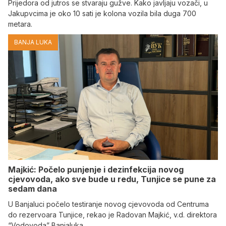
Prijedora od jutros se stvaraju gužve. Kako javljaju vozači, u
Jakupvcima je oko 10 sati je kolona vozila bila duga 700
metara.
BANJA LUKA
Majkić: Počelo punjenje i dezinfekcija novog
cjevovoda, ako sve bude u redu, Tunjice se pune za
sedam dana
U Banjaluci počelo testiranje novog cjevovoda od Centruma
do rezervoara Tunjice, rekao je Radovan Majkić, v.d. direktora
“Vodovoda” Banjaluka.