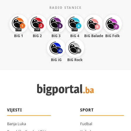
RADIO STANICE
BiG 1
BiG 2
BiG 3
BiG 4
BiG Balade
BiG Folk
BiG iG
BiG Rock
VIJESTI
SPORT
Banja Luka
Fudbal