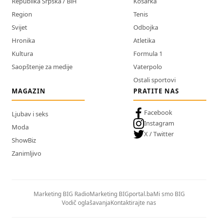
Republika Srpska / BiH
Košarka
Region
Tenis
Svijet
Odbojka
Hronika
Atletika
Kultura
Formula 1
Saopštenje za medije
Vaterpolo
Ostali sportovi
MAGAZIN
PRATITE NAS
Facebook
Ljubav i seks
Instagram
Moda
X / Twitter
ShowBiz
Zanimljivo
Marketing BIG Radio
Marketing BIGportal.ba
Mi smo BIG
Vodič oglašavanja
Kontaktirajte nas