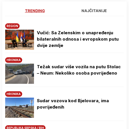
TRENDING
NAJČITANIJE
REGION
Vučić: Sa Zelenskim o unapređenju
bilateralnih odnosa i evropskom putu
dvije zemlje
HRONIKA
Težak sudar više vozila na putu Stolac
– Neum: Nekoliko osoba povrijeđeno
HRONIKA
Sudar vozova kod Bjelovara, ima
povrijeđenih
REPUBLIKA SRPSKA / BIH