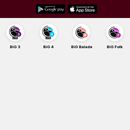
Skip
to
content
BiG 3
BiG 4
BiG Balade
BiG Folk