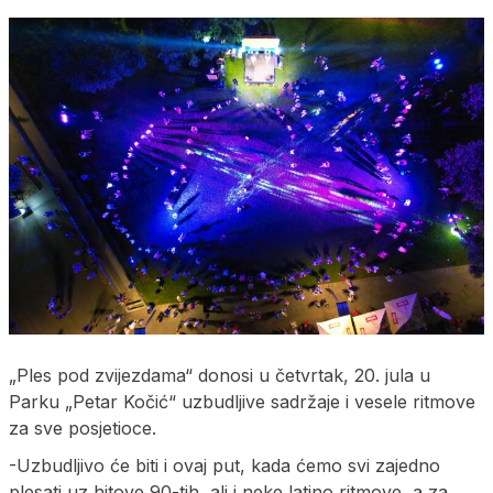
„Ples pod zvijezdama“ donosi u četvrtak, 20. jula u
Parku „Petar Kočić“ uzbudljive sadržaje i vesele ritmove
za sve posjetioce.
-Uzbudljivo će biti i ovaj put, kada ćemo svi zajedno
plesati uz hitove 90-tih, ali i neke latino ritmove, a za