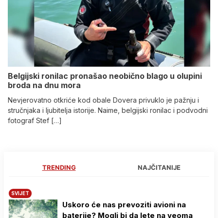
Belgijski ronilac pronašao neobično blago u olupini
broda na dnu mora
Nevjerovatno otkriće kod obale Dovera privuklo je pažnju i
stručnjaka i ljubitelja istorije. Naime, belgijski ronilac i podvodni
fotograf Stef […]
TRENDING
NAJČITANIJE
SVIJET
Uskoro će nas prevoziti avioni na
baterije? Mogli bi da lete na veoma