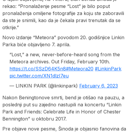
rekao: “Pronalaženje pesme “Lost” je bilo poput
pronalaženja omiljene fotografije za koju ste zaboravili
da ste je snimili, kao da je čekala pravi trenutak da se
otkrije.”
Novo izdanje “Meteora” povodom 20. godišnjice Linkin
Parka biće objavljeno 7. aprila.
“Lost,” a new, never-before-heard song from the
Meteora archives. Out Friday, February 10th.
https://t.co/SSzD64K5n8
#Meteora20
#LinkinPark
pic.twitter.com/XN1dlzI7eu
— LINKIN PARK (@linkinpark)
February 6, 2023
Nakon Beningtonove smrti, bend je otišao na pauzu, a
poslednji put su zajedno nastupili na koncertu “Linkin
Park and Friends: Celebrate Life in Honor of Chester
Bennington” u oktobru 2017.
Pre objave nove pesme, Šinoda je objasnio fanovina da