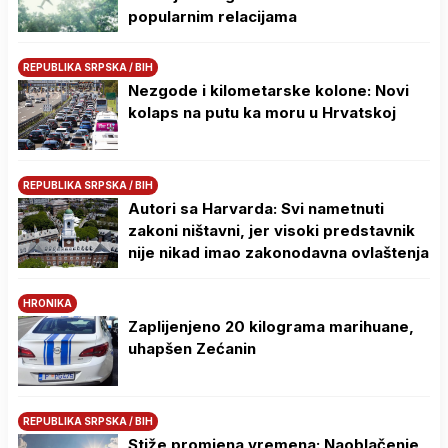
popularnim relacijama
REPUBLIKA SRPSKA / BIH
Nezgode i kilometarske kolone: Novi
kolaps na putu ka moru u Hrvatskoj
REPUBLIKA SRPSKA / BIH
Autori sa Harvarda: Svi nametnuti
zakoni ništavni, jer visoki predstavnik
nije nikad imao zakonodavna ovlaštenja
HRONIKA
Zaplijenjeno 20 kilograma marihuane,
uhapšen Zećanin
REPUBLIKA SRPSKA / BIH
Stiže promjena vremena: Naoblačenje