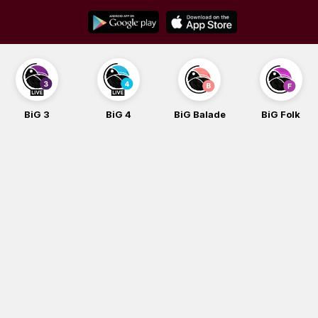
Skip
to
content
BiG 4
BiG Balade
BiG Folk
BiG iG