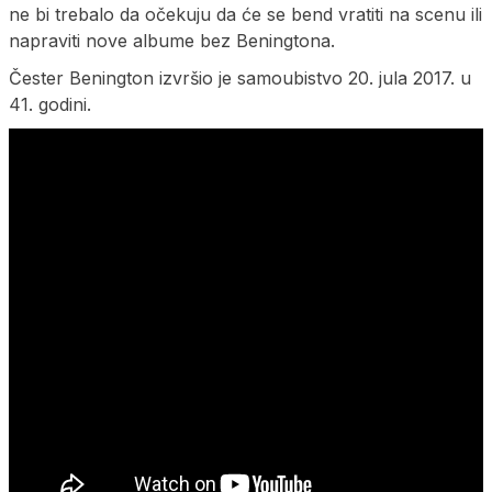
ne bi trebalo da očekuju ​​da će se bend vratiti na scenu ili
napraviti nove albume bez Beningtona.
Čester Benington izvršio je samoubistvo 20. jula 2017. u
41. godini.