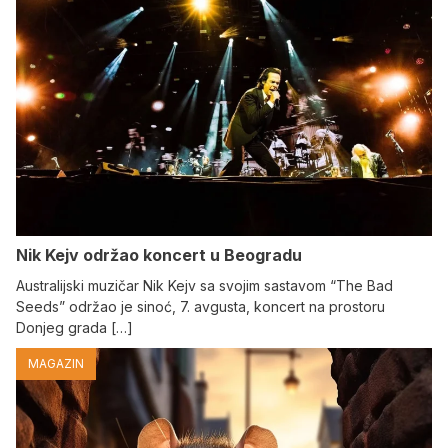
Nik Kejv održao koncert u Beogradu
Australijski muzičar Nik Kejv sa svojim sastavom “The Bad
Seeds” održao je sinoć, 7. avgusta, koncert na prostoru
Donjeg grada […]
MAGAZIN