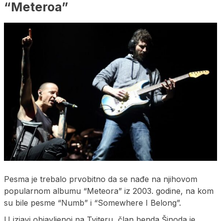
“Meteroa”
Pesma je trebalo prvobitno da se nađe na njihovom
popularnom albumu “Meteora” iz 2003. godine, na kom
su bile pesme “Numb” i “Somewhere I Belong”.
U izjavi objavljenoj na Tviteru, član benda Šinoda je