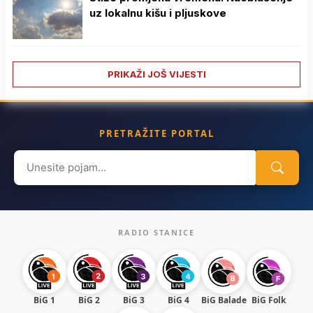
uz lokalnu kišu i pljuskove
PRIKAŽI JOŠ VIJESTI
PRETRAŽITE PORTAL
Search
for:
RADIO STANICE
BiG 1
BiG 2
BiG 3
BiG 4
BiG Balade
BiG Folk