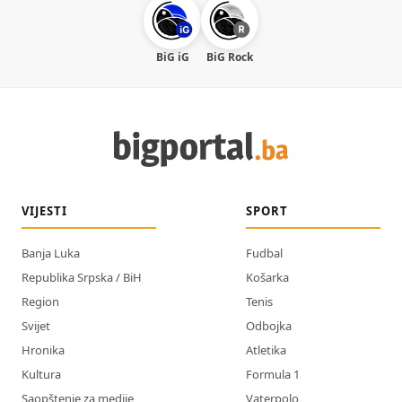
BiG iG
BiG Rock
VIJESTI
SPORT
Banja Luka
Fudbal
Republika Srpska / BiH
Košarka
Region
Tenis
Svijet
Odbojka
Hronika
Atletika
Kultura
Formula 1
Saopštenje za medije
Vaterpolo