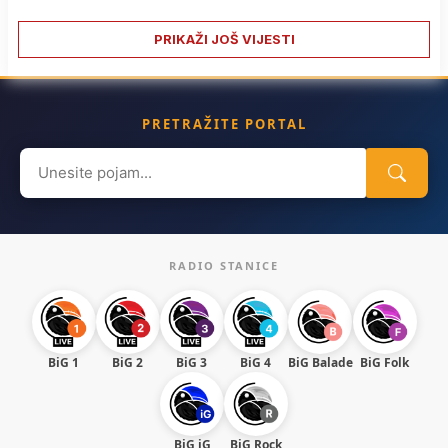
PRIKAŽI JOŠ VIJESTI
PRETRAŽITE PORTAL
Search
for:
RADIO STANICE
BiG 1
BiG 2
BiG 3
BiG 4
BiG Balade
BiG Folk
BiG iG
BiG Rock