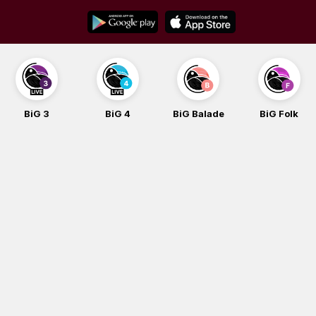
Skip
to
content
BiG 3
BiG 4
BiG Balade
BiG Folk