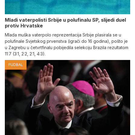
Mladi vaterpolisti Srbije u polufinalu SP, slijedi duel
protiv Hrvatske
Mlada muška vaterpolo reprezentacija Srbije plasirala se u
polufinale Svjetskog prvenstva (igrači do 16 godina), pošto je
u Zagrebu u četvrtfinalu pobijedila selekciju Brazila rezultatom
11:7 (3:1, 2:2, 2:1, 4:3).
FUDBAL