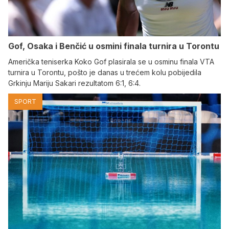
Gof, Osaka i Benčić u osmini finala turnira u Torontu
Američka teniserka Koko Gof plasirala se u osminu finala VTA
turnira u Torontu, pošto je danas u trećem kolu pobijedila
Grkinju Mariju Sakari rezultatom 6:1, 6:4.
SPORT