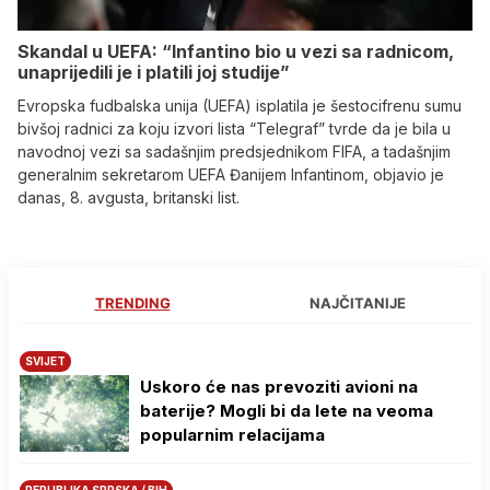
Skandal u UEFA: “Infantino bio u vezi sa radnicom,
unaprijedili je i platili joj studije”
Evropska fudbalska unija (UEFA) isplatila je šestocifrenu sumu
bivšoj radnici za koju izvori lista “Telegraf” tvrde da je bila u
navodnoj vezi sa sadašnjim predsjednikom FIFA, a tadašnjim
generalnim sekretarom UEFA Đanijem Infantinom, objavio je
danas, 8. avgusta, britanski list.
TRENDING
NAJČITANIJE
SVIJET
Uskoro će nas prevoziti avioni na
baterije? Mogli bi da lete na veoma
popularnim relacijama
REPUBLIKA SRPSKA / BIH