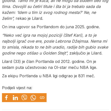
godina. Tamo mi je kuća, ali ne mogu da budem deo tog
tima. Osvojili su četiri titule i šta bi ja trebalo sada da
kažem: ‘Idem u tim iz svog rodnog mesta?’ Ne, ne
želim”,
rekao je Lilard.
On ima ugovor sa Portlandom do juna 2025. godine.
“Neko već igra na mojoj poziciji (Stef Kari), a to je
najbolji igrač ove ere, posle Lebrona Džejmsa. Nema mi
to smisla, nikada to ne bih uradio, radije bih gubio svake
godine nego otišao u Golden Stejt”,
zaključio je Lilard.
Lilard (33) je član Portlanda od 2012. godine. On je
sedam puta učestvovao na Ol-star meču NBA lige.
Za ekipu Portlanda u NBA ligi odigrao je 831 meč.
Podijeli vijest na: