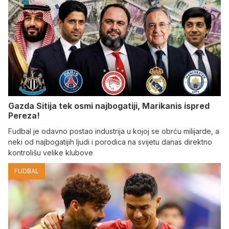
Gazda Sitija tek osmi najbogatiji, Marikanis ispred
Pereza!
Fudbal je odavno postao industrija u kojoj se obrću milijarde, a
neki od najbogatijih ljudi i porodica na svijetu danas direktno
kontrolišu velike klubove
FUDBAL