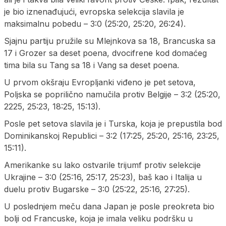
je bio iznenađujući, evropska selekcija slavila je
maksimalnu pobedu – 3:0 (25:20, 25:20, 26:24).
Sjajnu partiju pružile su Mlejnkova sa 18, Brancuska sa
17 i Grozer sa deset poena, dvocifrene kod domaćeg
tima bila su Tang sa 18 i Vang sa deset poena.
U prvom okšraju Evropljanki viđeno je pet setova,
Poljska se poprilično namučila protiv Belgije – 3:2 (25:20,
2225, 25:23, 18:25, 15:13).
Posle pet setova slavila je i Turska, koja je prepustila bod
Dominikanskoj Republici – 3:2 (17:25, 25:20, 25:16, 23:25,
15:11).
Amerikanke su lako ostvarile trijumf protiv selekcije
Ukrajine – 3:0 (25:16, 25:17, 25:23), baš kao i Italija u
duelu protiv Bugarske – 3:0 (25:22, 25:16, 27:25).
U poslednjem meču dana Japan je posle preokreta bio
bolji od Francuske, koja je imala veliku podršku u