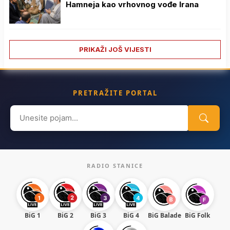
Hamneja kao vrhovnog vođe Irana
PRIKAŽI JOŠ VIJESTI
PRETRAŽITE PORTAL
Search
for:
RADIO STANICE
BiG 1
BiG 2
BiG 3
BiG 4
BiG Balade
BiG Folk