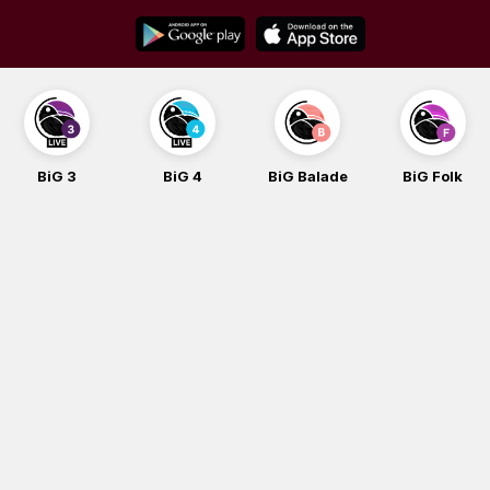
Skip
to
content
BiG 3
BiG 4
BiG Balade
BiG Folk