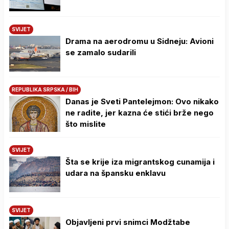
SVIJET
Drama na aerodromu u Sidneju: Avioni
se zamalo sudarili
REPUBLIKA SRPSKA / BIH
Danas je Sveti Pantelejmon: Ovo nikako
ne radite, jer kazna će stići brže nego
što mislite
SVIJET
Šta se krije iza migrantskog cunamija i
udara na špansku enklavu
SVIJET
Objavljeni prvi snimci Modžtabe