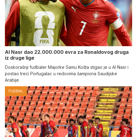
Al Nasr dao 22.000.000 evra za Ronaldovog druga
iz druge lige
Doskorašnji fudbaler Majorke Samu Košta stigao je u Al Nasr i
postao treći Portugalac u redovima šampiona Saudijske
Arabije
FUDBAL