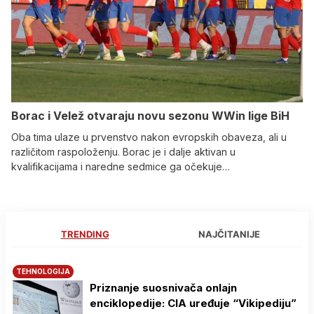
Borac i Velež otvaraju novu sezonu WWin lige BiH
Oba tima ulaze u prvenstvo nakon evropskih obaveza, ali u
različitom raspoloženju. Borac je i dalje aktivan u
kvalifikacijama i naredne sedmice ga očekuje…
TRENDING
NAJČITANIJE
TEHNOLOGIJA
Priznanje suosnivača onlajn
enciklopedije: CIA uređuje “Vikipediju”