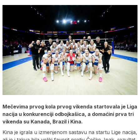
Mečevima prvog kola prvog vikenda startovala je Liga
nacija u konkurenciji odbojkašica, a domaćini prva tri
vikenda su Kanada, Brazil i Kina.
Kina je igrala u izmenjenom sastavu na startu Lige nacija,
ali je i takva bila veliki favorit protiv Češke. Ipak, rezultat