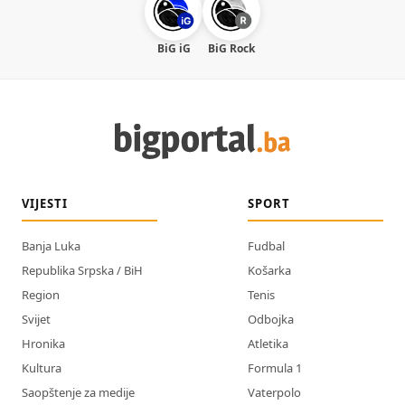
BiG iG
BiG Rock
VIJESTI
SPORT
Banja Luka
Fudbal
Republika Srpska / BiH
Košarka
Region
Tenis
Svijet
Odbojka
Hronika
Atletika
Kultura
Formula 1
Saopštenje za medije
Vaterpolo