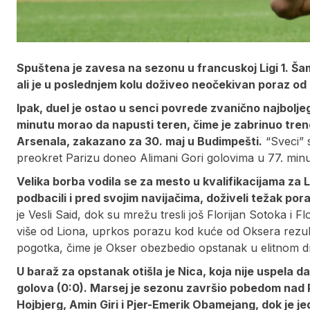
Spuštena je zavesa na sezonu u francuskoj Ligi 1. Šam
ali je u poslednjem kolu doživeo neočekivan poraz od 
Ipak, duel je ostao u senci povrede zvanično najbolj
minutu morao da napusti teren, čime je zabrinuo tren
Arsenala, zakazano za 30. maj u Budimpešti.
“Sveci” s
preokret Parizu doneo Alimani Gori golovima u 77. min
Velika borba vodila se za mesto u kvalifikacijama za L
podbacili i pred svojim navijačima, doživeli težak po
je Vesli Said, dok su mrežu tresli još Florijan Sotoka i 
više od Liona, uprkos porazu kod kuće od Oksera rezult
pogotka, čime je Okser obezbedio opstanak u elitnom d
U baraž za opstanak otišla je Nica, koja nije uspela 
golova (0:0). Marsej je sezonu završio pobedom nad Ren
Hojbjerg, Amin Giri i Pjer-Emerik Obamejang, dok je je