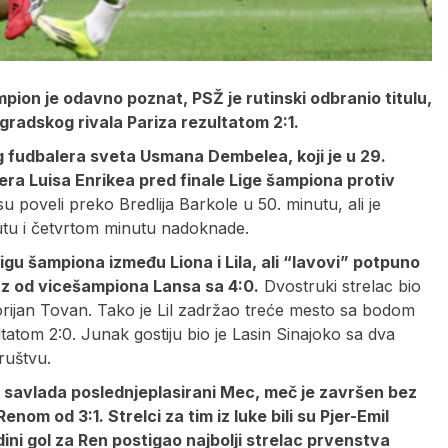
pion je odavno poznat, PSŽ je rutinski odbranio titulu,
gradskog rivala Pariza rezultatom 2:1.
eg fudbalera sveta Usmana Dembelea, koji je u 29.
era Luisa Enrikea pred finale Lige šampiona protiv
u poveli preko Bredlija Barkole u 50. minutu, ali je
utu i četvrtom minutu nadoknade.
igu šampiona između Liona i Lila, ali “lavovi” potpuno
raz od vicešampiona Lansa sa 4:0.
Dvostruki strelac bio
Florijan Tovan. Tako je Lil zadržao treće mesto sa bodom
atom 2:0. Junak gostiju bio je Lasin Sinajoko sa dva
ruštvu.
da savlada poslednjeplasirani Mec, meč je završen bez
om od 3:1. Strelci za tim iz luke bili su Pjer-Emil
dini gol za Ren postigao najbolji strelac prvenstva