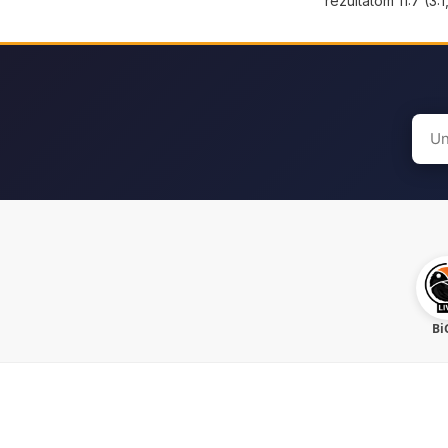
rezultatom 11:7 (3:1,
Sear
for:
Bi