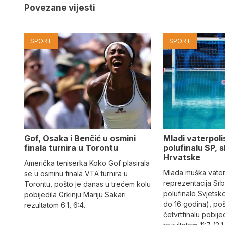
Povezane vijesti
SPORT
SPORT
Gof, Osaka i Benčić u osmini
Mladi vaterpolis
finala turnira u Torontu
polufinalu SP, s
Hrvatske
Američka teniserka Koko Gof plasirala
Mlada muška vate
se u osminu finala VTA turnira u
reprezentacija Srbi
Torontu, pošto je danas u trećem kolu
polufinale Svjetsk
pobijedila Grkinju Mariju Sakari
do 16 godina), po
rezultatom 6:1, 6:4.
četvrtfinalu pobije