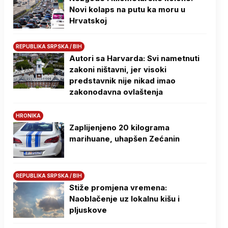
Novi kolaps na putu ka moru u
Hrvatskoj
REPUBLIKA SRPSKA / BIH
Autori sa Harvarda: Svi nametnuti
zakoni ništavni, jer visoki
predstavnik nije nikad imao
zakonodavna ovlaštenja
HRONIKA
Zaplijenjeno 20 kilograma
marihuane, uhapšen Zećanin
REPUBLIKA SRPSKA / BIH
Stiže promjena vremena:
Naoblačenje uz lokalnu kišu i
pljuskove