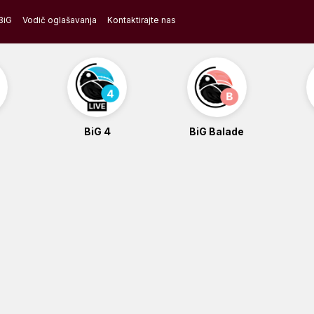
BiG
Vodič oglašavanja
Kontaktirajte nas
BiG 4
BiG Balade