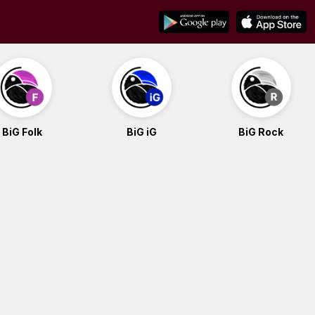
BiG Folk
BiG iG
BiG Rock