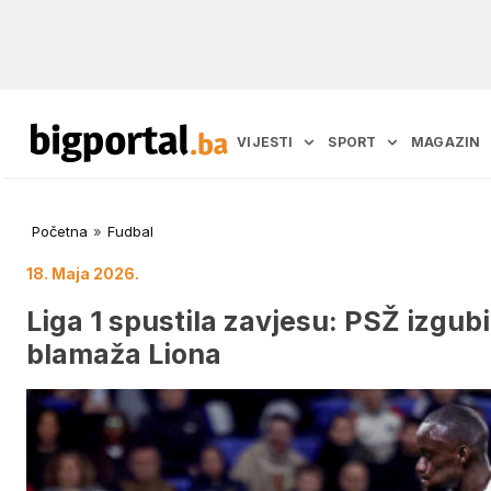
VIJESTI
SPORT
MAGAZIN
Početna
»
Fudbal
18. Maja 2026.
Liga 1 spustila zavjesu: PSŽ izgubi
blamaža Liona