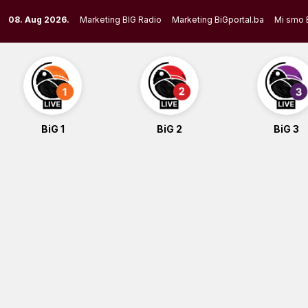
Skip
08. Aug 2026.
Marketing BIG Radio
Marketing BiGportal.ba
Mi smo 
to
content
BiG 1
BiG 2
BiG 3