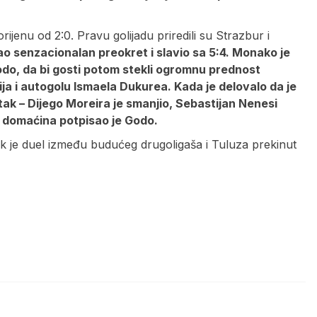
jenu od 2:0. Pravu golijadu priredili su Strazbur i
irao senzacionalan preokret i slavio sa 5:4. Monako je
odo, da bi gosti potom stekli ogromnu prednost
a i autogolu Ismaela Dukurea. Kada je delovalo da je
ak – Dijego Moreira je smanjio, Sebastijan Nenesi
u domaćina potpisao je Godo.
ok je duel između budućeg drugoligaša i Tuluza prekinut