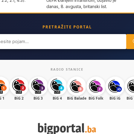
 2:2, 2:1, 4:3).
UEFA Đanijem Infantinom, objavio je
danas, 8. avgusta, britanski list.
PRETRAŽITE PORTAL
ch
RADIO STANICE
G 1
BiG 2
BiG 3
BiG 4
BiG Balade
BiG Folk
BiG iG
BiG