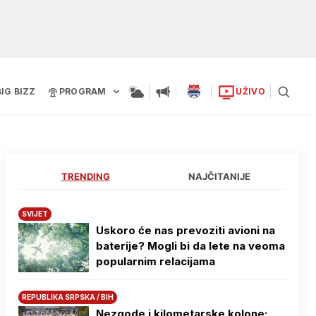
BIG BIZZ
PROGRAM
UŽIVO
TRENDING
NAJČITANIJE
SVIJET
Uskoro će nas prevoziti avioni na
baterije? Mogli bi da lete na veoma
popularnim relacijama
REPUBLIKA SRPSKA / BIH
Nezgode i kilometarske kolone: