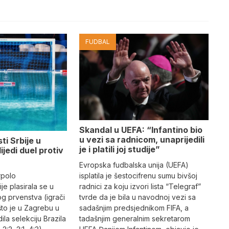
FUDBAL
Skandal u UEFA: “Infantino bio
u vezi sa radnicom, unaprijedili
ti Srbije u
je i platili joj studije”
lijedi duel protiv
Evropska fudbalska unija (UEFA)
rpolo
isplatila je šestocifrenu sumu bivšoj
je plasirala se u
radnici za koju izvori lista “Telegraf”
og prvenstva (igrači
tvrde da je bila u navodnoj vezi sa
što je u Zagrebu u
sadašnjim predsjednikom FIFA, a
dila selekciju Brazila
tadašnjim generalnim sekretarom