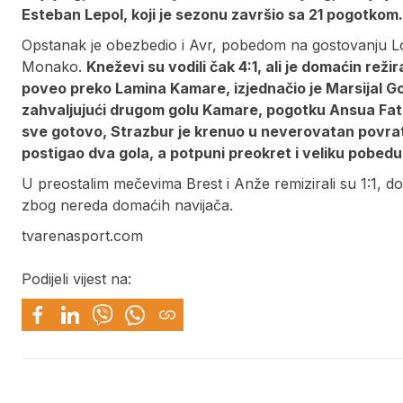
Esteban Lepol, koji je sezonu završio sa 21 pogotkom.
Opstanak je obezbedio i Avr, pobedom na gostovanju Lori
Monako.
Kneževi su vodili čak 4:1, ali je domaćin rež
poveo preko Lamina Kamare, izjednačio je Marsijal G
zahvaljujući drugom golu Kamare, pogotku Ansua Fatij
sve gotovo, Strazbur je krenuo u neverovatan povrat
postigao dva gola, a potpuni preokret i veliku pobed
U preostalim mečevima Brest i Anže remizirali su 1:1, d
zbog nereda domaćih navijača.
tvarenasport.com
Podijeli vijest na: