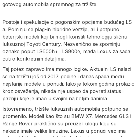
gotovog automobila spremnog za tržište.
Postoje i spekulacije o pogonskim opcijama budućeg LS-
a. Pominju se plag-in hibridne verzije, ali i potpuno
baterijski modeli koji bi mogli koristiti tehnologiju sličnu
luksuznoj Toyoti Century. Nezvanično se spominju
oznake poput LS600h+ i LS800e, mada Lexus za sada
ćuti o konkretnim detaljima.
Taj potez zapravo ima mnogo logike. Aktuelni LS nalazi
se na tržištu još od 2017. godine i danas spada među
najstarije modele u ponudi. Iako je tokom godina prolazio
kroz osveženja, nikada nije uspeo da povrati status i
pažnju koje je imao u svojim najboljim danima.
Istovremeno, tržište luksuznih automobila potpuno se
promenilo. Modeli kao što su BMW X7, Mercedes GLS i
Range Rover praktično su preuzeli ulogu koju su
nekada imale velike limuzine. Lexus u ponudi već ima