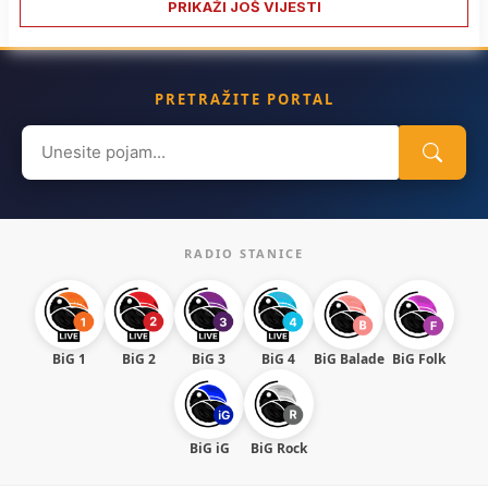
PRIKAŽI JOŠ VIJESTI
PRETRAŽITE PORTAL
Search
for:
RADIO STANICE
BiG 1
BiG 2
BiG 3
BiG 4
BiG Balade
BiG Folk
BiG iG
BiG Rock