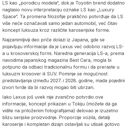
LS kao „porodicu modela“, dok je Toyotin brend dodatno
naglasio novu interpretaciju oznake LS kao „Luxury
Space“. Ta promena filozofije praktično potvrđuje da LS
više neće označavati samo jedan automobil, već čitav
koncept luksuza kroz različite karoserijske forme.
Najzanimljiviji deo priče dolazi iz Japana, gde se
pojavljuju informacije da je Lexus već odobrio razvoj LS-
a u krosoverskoj formi. Naredna generacija LS-a, prema
navodima japanskog magazina Best Cara, mogla bi
potpuno da odbaci tradicionalnu formu i da preraste u
luksuzni krosover ili SUV. Pominje se mogućnost
predstavljanja između 2027. i 2028. godine, mada pojedini
izvori tvrde da bi razvoj mogao biti ubrzan.
Iako Lexus još uvek nije zvanično potvrdio ove
informacije, koncept prikazan u Tokiju (možete da ga
vidite na priloženim fotografijama) delovao je izuzetno
blizu serijske proizvodnje. Proporcije vozila, detalji
karoserije i kompletan dizajn ostavljali su utisak gotovo