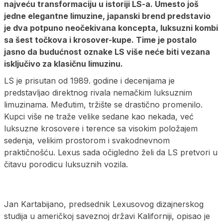
najveću transformaciju u istoriji LS-a. Umesto još
jedne elegantne limuzine, japanski brend predstavio
je dva potpuno neočekivana koncepta, luksuzni kombi
sa šest točkova i krosover-kupe. Time je postalo
jasno da budućnost oznake LS više neće biti vezana
isključivo za klasičnu limuzinu.
LS je prisutan od 1989. godine i decenijama je
predstavljao direktnog rivala nemačkim luksuznim
limuzinama. Međutim, tržište se drastično promenilo.
Kupci više ne traže velike sedane kao nekada, već
luksuzne krosovere i terence sa visokim položajem
sedenja, velikim prostorom i svakodnevnom
praktičnošću. Lexus sada očigledno želi da LS pretvori u
čitavu porodicu luksuznih vozila.
Jan Kartabijano, predsednik Lexusovog dizajnerskog
studija u američkoj saveznoj državi Kaliforniji, opisao je