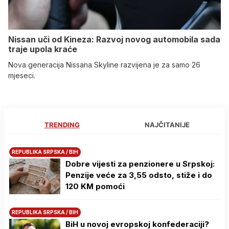
Nissan uči od Kineza: Razvoj novog automobila sada
traje upola kraće
Nova generacija Nissana Skyline razvijena je za samo 26
mjeseci.
TRENDING
NAJČITANIJE
REPUBLIKA SRPSKA / BIH
Dobre vijesti za penzionere u Srpskoj:
Penzije veće za 3,55 odsto, stiže i do
120 KM pomoći
REPUBLIKA SRPSKA / BIH
BiH u novoj evropskoj konfederaciji?