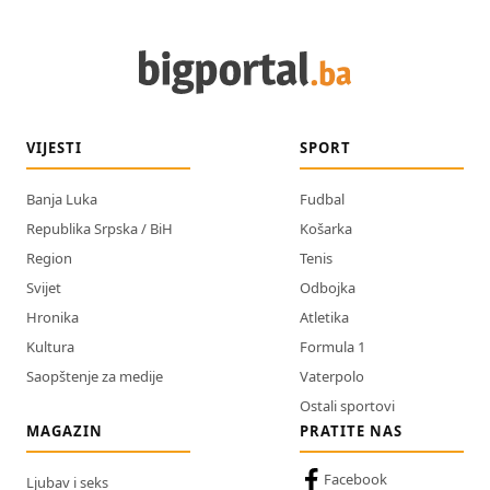
VIJESTI
SPORT
Banja Luka
Fudbal
Republika Srpska / BiH
Košarka
Region
Tenis
Svijet
Odbojka
Hronika
Atletika
Kultura
Formula 1
Saopštenje za medije
Vaterpolo
Ostali sportovi
MAGAZIN
PRATITE NAS
Facebook
Ljubav i seks