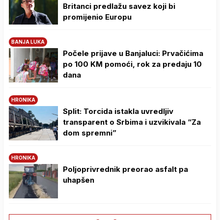
Britanci predlažu savez koji bi
promijenio Europu
BANJA LUKA
Počele prijave u Banjaluci: Prvačićima
po 100 KM pomoći, rok za predaju 10
dana
HRONIKA
Split: Torcida istakla uvredljiv
transparent o Srbima i uzvikivala “Za
dom spremni”
HRONIKA
Poljoprivrednik preorao asfalt pa
uhapšen