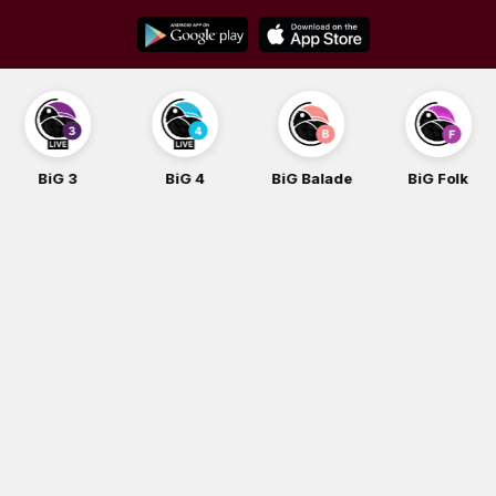
Skip
to
content
BiG 3
BiG 4
BiG Balade
BiG Folk