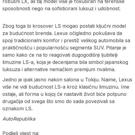
robusni LX, ali taj model više je fokusiran na terenske
sposobnosti nego na sofisticirani luksuz i udobnost.
Zbog toga bi krosover LS mogao postati ključni model
za budućnost brenda. Lexus očigledno pokušava da
spoji tradicionalni komfor i prestiž velikog automobila sa
praktičnošću i popularnošću segmenta SUV. Pitanje je
samo kako će na to reagovati dugogodišnji ljubitelji
limuzine LS-a, koja je decenijama bila simbol japanskog
luksuza i alternative nemačkim premijum rivalima.
Jedno je ipak jasno nakon salona u Tokiju. Naime, Lexus
više ne vidi budućnost LS-a kroz klasičnu limuzinu. Ime
ostaje, ali forma u kojoj će nastaviti život biće potpuno
drugačija od svega što smo do sada povezivali sa
oznakom LS.
AutoRepublika
Podijeli vijest na: