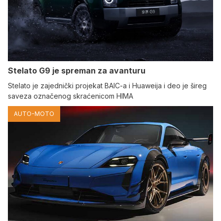
Stelato G9 je spreman za avanturu
Stelato je zajednički projekat BAIC-a i Huaweija i deo je šireg
saveza označenog skraćenicom HIMA
AUTO-MOTO