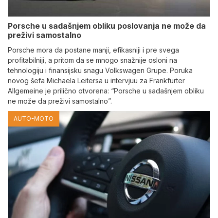
Porsche u sadašnjem obliku poslovanja ne može da
preživi samostalno
Porsche mora da postane manji, efikasniji i pre svega
profitabilniji, a pritom da se mnogo snažnije osloni na
tehnologiju i finansijsku snagu Volkswagen Grupe. Poruka
novog šefa Michaela Leitersa u intervjuu za Frankfurter
Allgemeine je prilično otvorena: “Porsche u sadašnjem obliku
ne može da preživi samostalno”.
AUTO-MOTO