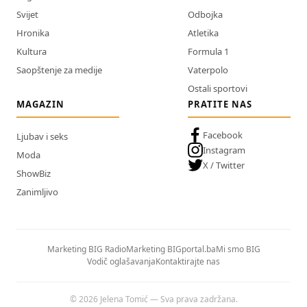
Svijet
Odbojka
Hronika
Atletika
Kultura
Formula 1
Saopštenje za medije
Vaterpolo
Ostali sportovi
MAGAZIN
PRATITE NAS
Facebook
Ljubav i seks
Instagram
Moda
X / Twitter
ShowBiz
Zanimljivo
Marketing BIG Radio
Marketing BIGportal.ba
Mi smo BIG
Vodič oglašavanja
Kontaktirajte nas
© 2026 Jelena Tomić — Sva prava zadržana.