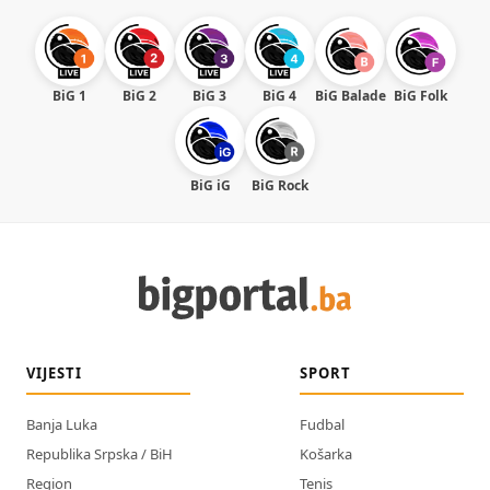
BiG 1
BiG 2
BiG 3
BiG 4
BiG Balade
BiG Folk
BiG iG
BiG Rock
VIJESTI
SPORT
Banja Luka
Fudbal
Republika Srpska / BiH
Košarka
Region
Tenis