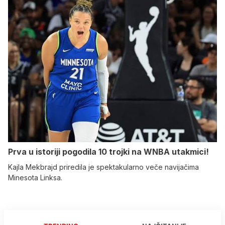
Prva u istoriji pogodila 10 trojki na WNBA utakmici!
Kajla Mekbrajd priredila je spektakularno veče navijačima
Minesota Linksa.