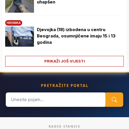
uhapšen
HRONIKA
Djevojka (18) izbodena u centru
Beograda, osumnjičene imaju 15 i 13
godina
PRIKAŽI JOŠ VIJESTI
PRETRAŽITE PORTAL
Search
for:
RADIO STANICE