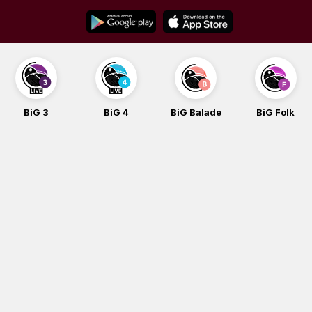
Skip
to
content
BiG 3
BiG 4
BiG Balade
BiG Folk