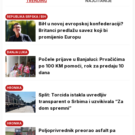
TRENDING
NAJČITANIJE
REPUBLIKA SRPSKA / BIH
BiH u novoj evropskoj konfederaciji?
Britanci predlažu savez koji bi
promijenio Europu
BANJA LUKA
Počele prijave u Banjaluci: Prvačićima
po 100 KM pomoći, rok za predaju 10
dana
HRONIKA
Split: Torcida istakla uvredljiv
transparent o Srbima i uzvikivala “Za
dom spremni”
HRONIKA
Poljoprivrednik preorao asfalt pa