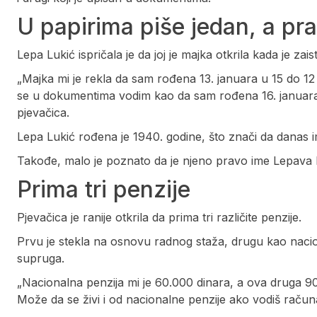
U papirima piše jedan, a pra
Lepa Lukić ispričala je da joj je majka otkrila kada je zai
„Majka mi je rekla da sam rođena 13. januara u 15 do 12 u
se u dokumentima vodim kao da sam rođena 16. januara. Ne
pjevačica.
Lepa Lukić rođena je 1940. godine, što znači da danas 
Takođe, malo je poznato da je njeno pravo ime Lepava
Prima tri penzije
Pjevačica je ranije otkrila da prima tri različite penzije.
Prvu je stekla na osnovu radnog staža, drugu kao naci
supruga.
„Nacionalna penzija mi je 60.000 dinara, a ova druga 9
Može da se živi i od nacionalne penzije ako vodiš računa