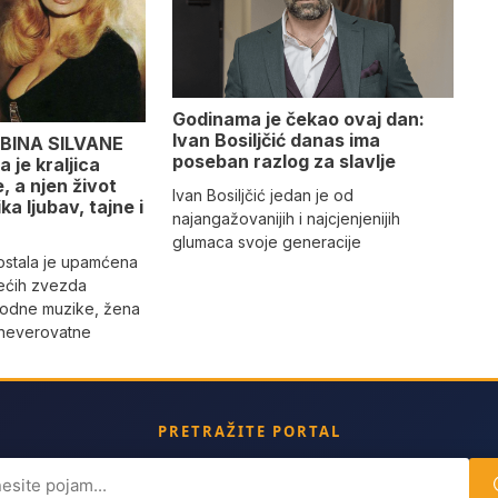
Godinama je čekao ovaj dan:
Ivan Bosiljčić danas ima
BINA SILVANE
poseban razlog za slavlje
 je kraljica
 a njen život
Ivan Bosiljčić jedan je od
ika ljubav, tajne i
najangažovanijih i najcjenjenijih
glumaca svoje generacije
 ostala je upamćena
ećih zvezda
rodne muzike, žena
 neverovatne
PRETRAŽITE PORTAL
ch