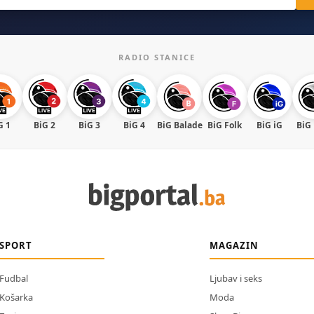
RADIO STANICE
G 1
BiG 2
BiG 3
BiG 4
BiG Balade
BiG Folk
BiG iG
BiG
SPORT
MAGAZIN
Fudbal
Ljubav i seks
Košarka
Moda