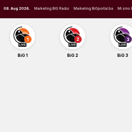
Skip
08. Aug 2026.
Marketing BIG Radio
Marketing BiGportal.ba
Mi smo 
to
content
BiG 1
BiG 2
BiG 3