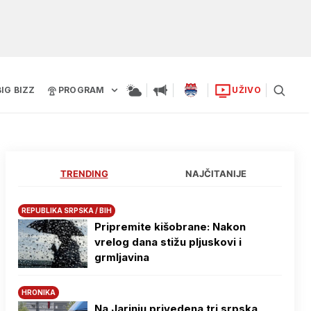
BIG BIZZ
PROGRAM
UŽIVO
TRENDING
NAJČITANIJE
REPUBLIKA SRPSKA / BIH
Pripremite kišobrane: Nakon
vrelog dana stižu pljuskovi i
grmljavina
HRONIKA
Na Јarinju privedena tri srpska