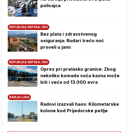
policajca
REPUBLIKA SRPSKA / BIH
Bez plata i zdravstvenog
osiguranja: Rudari treću noć
proveli u jami
REPUBLIKA SRPSKA / BIH
Oprez pri prelasku granice: Zbog
nekoliko komada voća kazna može
biti i veća od 13.000 evra
BANJA LUKA
Radovi izazvali haos: Kilometarske
kolone kod Prijedorske petlje