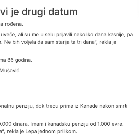
vi je drugi datum
sta rođena.
veče, ali su me u selu prijavili nekoliko dana kasnije, pa
 bih voljela da sam starija ta tri dana“, rekla je
ima 86 godina.
 Mušović.
onalnu penziju, dok treću prima iz Kanade nakon smrti
0.000 dinara. Imam i kanadsku penziju od 1.000 evra.
“, rekla je Lepa jednom prilikom.