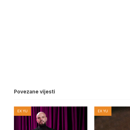
Povezane vijesti
EX YU
EX YU