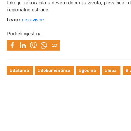
Iako je zakoračila u devetu deceniju života, pjevačica i da
regionalne estrade.
Izvor:
nezavisne
Podijeli vijest na:
#datuma
#dokumentima
#godina
#lepa
#l