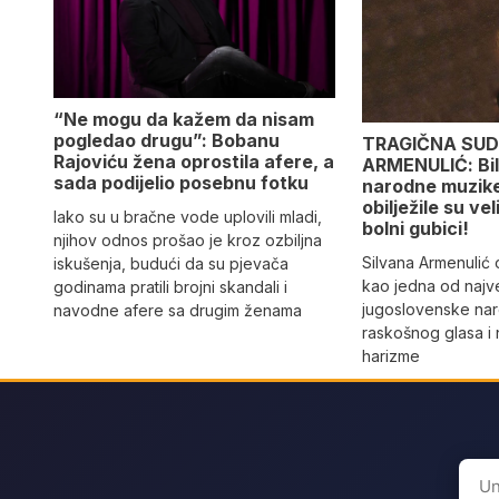
“Ne mogu da kažem da nisam
pogledao drugu”: Bobanu
TRAGIČNA SUD
Rajoviću žena oprostila afere, a
ARMENULIĆ: Bila
sada podijelio posebnu fotku
narodne muzike,
obilježile su vel
Iako su u bračne vode uplovili mladi,
bolni gubici!
njihov odnos prošao je kroz ozbiljna
Silvana Armenulić
iskušenja, budući da su pjevača
kao jedna od najv
godinama pratili brojni skandali i
jugoslovenske na
navodne afere sa drugim ženama
raskošnog glasa i
harizme
Sear
for: