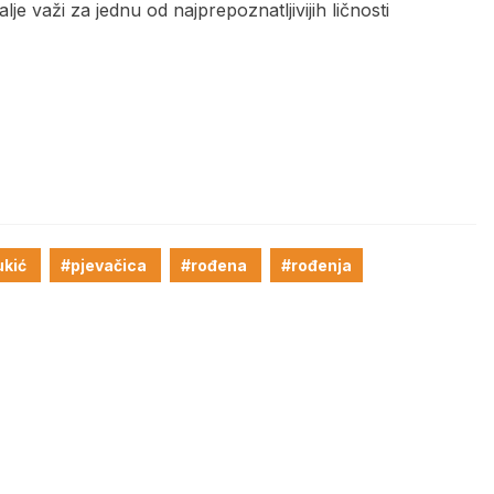
lje važi za jednu od najprepoznatljivijih ličnosti
ukić
#pjevačica
#rođena
#rođenja