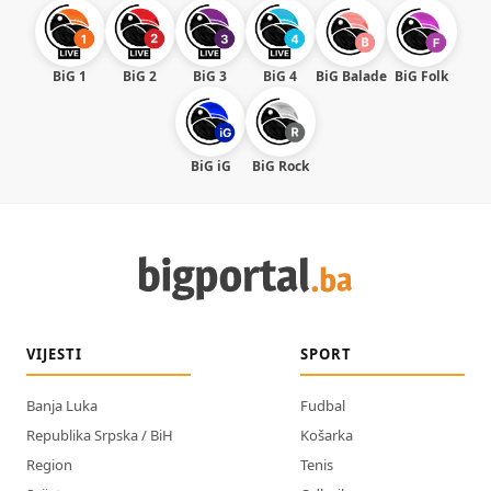
BiG 1
BiG 2
BiG 3
BiG 4
BiG Balade
BiG Folk
BiG iG
BiG Rock
VIJESTI
SPORT
Banja Luka
Fudbal
Republika Srpska / BiH
Košarka
Region
Tenis