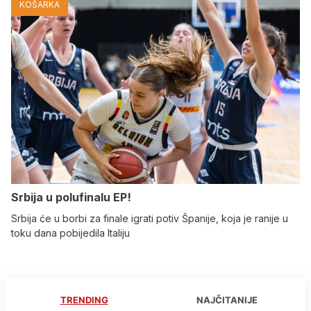
KOŠARKA
Srbija u polufinalu EP!
Srbija će u borbi za finale igrati potiv Španije, koja je ranije u
toku dana pobijedila Italiju
TRENDING
NAJČITANIJE