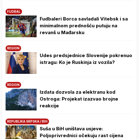
FUDBAL
Fudbaleri Borca savladali Vitebsk i sa
minimalnom prednošću putuju na
revanš u Mađarsku
REGION
Udes predsjednice Slovenije pokrenuo
istragu: Ko je Ruskinja iz vozila?
REGION
Izdata dozvola za elektranu kod
Ostroga: Projekat izazvao brojne
reakcije
REPUBLIKA SRPSKA / BIH
Suša u BiH uništava usjeve:
Poljoprivrednici očekuju rast cijena