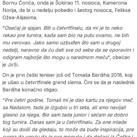
Bornu Ćorića, onda je Šokirao 11. nosioca, Kamerona
Norija, da bi u nedelju pobedio i šestog nosioca, Feliksa
Ožea-Alijasima.
“
Osećaj je sjajan. Biti u četvrtfinalu, da mi je to neko
rekao pre turnira, kada sam bio na putu ovamo, ne bih
mu verovao. Jako samo uzbuđen što sam u drugoj
nedelji, naravno da ću dati sve od sebe da se oporavim i
odigram najbolje što mogu u narednom meču
“, obećao
je Jirži.
On je prvi češki teniser još od Tomaša Berdiha 2018. koji
je ušao u četvrtfinale grend slema. Čini se da je naslednik
Berdiha konačno stigao.
“
Pre četiri godine, Tomaš mi je dao kartu za njegov meč
sa Nadalom, tada je izgubio u tri seta, ali smo navijali
glasno za njega. Bio sam tada junior i sećam se dobro
tog turnira. Danas sam ja u četvrtfinalu. Za one mlade
koji su došli da gledaju, to može da bude inspiracija, pre
svega da veruju da je sve moguće i da dečaci iz Češke i