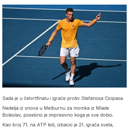
Sada je u četvrtfinalu i igraće protiv Stefanosa Cicipasa.
Nedelja iz snova u Melburnu za momka iz Mlade
Boleslav, posebno je impresivno koga je sve dobio.
Kao broj 71. na ATP listi, izbacio je 21. igrača sveta,