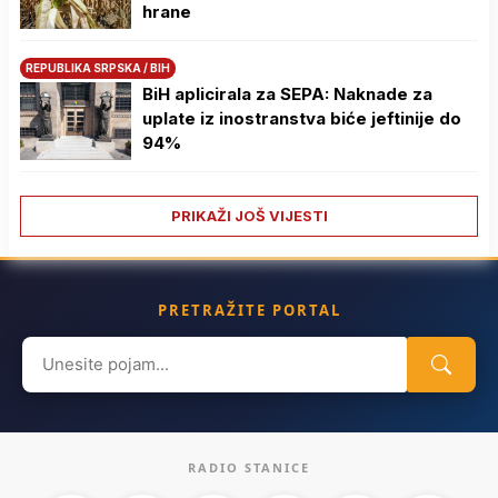
hrane
REPUBLIKA SRPSKA / BIH
BiH aplicirala za SEPA: Naknade za
uplate iz inostranstva biće jeftinije do
94%
PRIKAŽI JOŠ VIJESTI
PRETRAŽITE PORTAL
Search
for:
RADIO STANICE