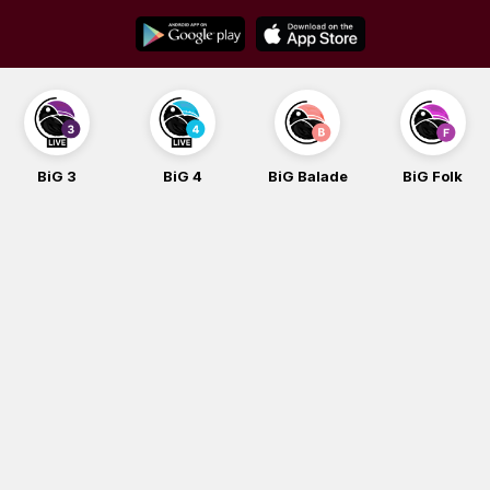
Skip
to
content
BiG 4
BiG Balade
BiG Folk
BiG iG