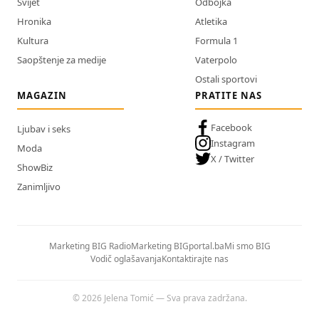
Svijet
Odbojka
Hronika
Atletika
Kultura
Formula 1
Saopštenje za medije
Vaterpolo
Ostali sportovi
MAGAZIN
PRATITE NAS
Facebook
Ljubav i seks
Instagram
Moda
X / Twitter
ShowBiz
Zanimljivo
Marketing BIG Radio
Marketing BIGportal.ba
Mi smo BIG
Vodič oglašavanja
Kontaktirajte nas
© 2026 Jelena Tomić — Sva prava zadržana.