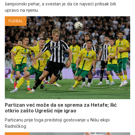
šampionski pehar, a svestan je da će najveći pritisak biti
upravo na njemu
FUDBAL
Partizan već može da se sprema za Hetafe; Ilić
otkrio zašto Ugrešić nije igrao
Partizanu prije toga predstoji gostovanje u Nišu ekipi
Radničkog