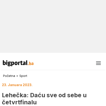
Početna
»
Sport
23. Januara 2023.
Lehečka: Daću sve od sebe u
četvrtfinalu