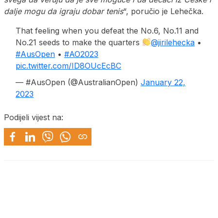
dalje mogu da igraju dobar tenis
“, poručio je Lehečka.
That feeling when you defeat the No.6, No.11 and
No.21 seeds to make the quarters
@jirilehecka
•
#AusOpen
•
#AO2023
pic.twitter.com/ID8OUcEcBC
— #AusOpen (@AustralianOpen)
January 22,
2023
Podijeli vijest na: