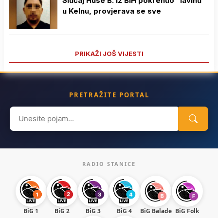
Slučaj Huse B. iz BiH pokrenuo “lavinu”
u Kelnu, provjerava se sve
PRIKAŽI JOŠ VIJESTI
PRETRAŽITE PORTAL
Search
for:
RADIO STANICE
BiG 1
BiG 2
BiG 3
BiG 4
BiG Balade
BiG Folk