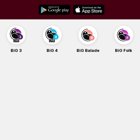
Skip
to
content
BiG 3
BiG 4
BiG Balade
BiG Folk