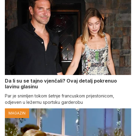
Da li su se tajno vjenčali? Ovaj detalj pokrenuo
lavinu glasinu
Par je snimljen tokom šetnje francuskom prijestonicom,
odjeven u ležernu sportsku garderobu
MAGAZIN