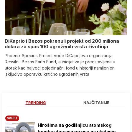
DiKaprio i Bezos pokrenuli projekt od 200 miliona
dolara za spas 100 ugroženih vrsta životinja
Phoenix Species Project vode DiCaprijeva organizacija
Re:wild i Bezos Earth Fund, a inicijativa je predstavljena u
utorak kao najveći pojedinačni fond u historiji namijenjen
isključivo oporavku kritično ugroženih vrsta
TRENDING
NAJČITANIJE
SVIJET
Hirošima na godišnjicu atomskog
bombardovanja poziva na ukidanje