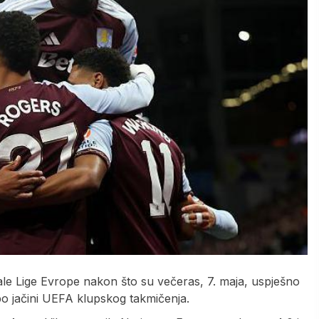
nale Lige Evrope nakon što su večeras, 7. maja, uspješno
o jačini UEFA klupskog takmičenja.