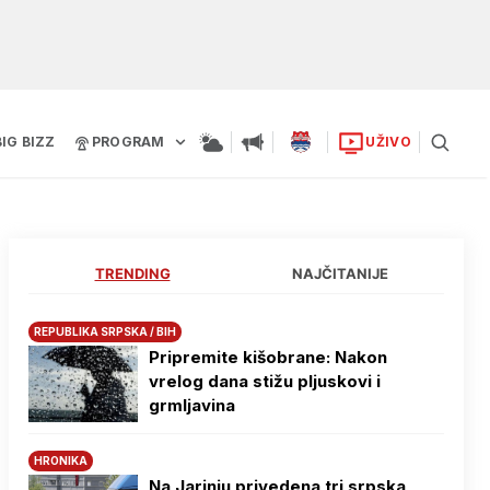
BIG BIZZ
PROGRAM
UŽIVO
TRENDING
NAJČITANIJE
REPUBLIKA SRPSKA / BIH
Pripremite kišobrane: Nakon
vrelog dana stižu pljuskovi i
grmljavina
HRONIKA
Na Јarinju privedena tri srpska