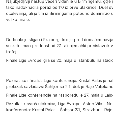
Najubjedljiviji nastup večeri viđen je u Birmingemu, gdje
tako nadoknadila poraz od 1:0 iz prve utakmice. Duel d
očekivanja, ali je tim iz Birmingema potpuno dominirao
veliko finale.
Do finala je stigao i Frajburg, koji je pred domaćim nav
susretu imao prednost od 2:1, ali njemački predstavnik v
trofej.
Finale Lige Evrope igra se 20. maja u Istanbulu na stadi
Poznati su i finalisti Lige konferencije. Kristal Palas 
prolazak savladavši Šahtjor sa 2:1, dok je Rajo Valjekan
Finale Lige konferencije na rasporedu je 27. maja u Lajp
Rezultati revanš utakmica, Liga Evrope: Aston Vila – Not
konferencija: Kristal Palas – Šahtjor 2:1, Strazbur – Rajo