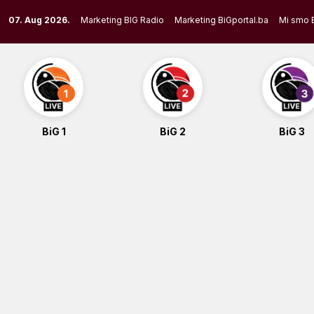
Skip
07. Aug 2026.
Marketing BIG Radio
Marketing BiGportal.ba
Mi smo 
to
content
BiG 1
BiG 2
BiG 3