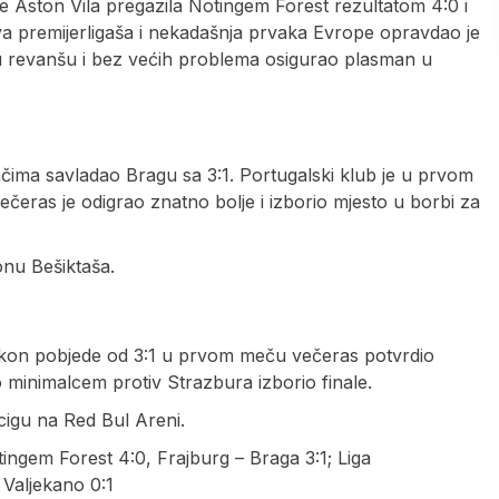
 je Aston Vila pregazila Notingem Forest rezultatom 4:0 i
va premijerligaša i nekadašnja prvaka Evrope opravdao je
 u revanšu i bez većih problema osigurao plasman u
ijačima savladao Bragu sa 3:1. Portugalski klub je u prvom
ečeras je odigrao znatno bolje i izborio mjesto u borbi za
onu Bešiktaša.
je nakon pobjede od 3:1 u prvom meču večeras potvrdio
o minimalcem protiv Strazbura izborio finale.
cigu na Red Bul Areni.
ingem Forest 4:0, Frajburg – Braga 3:1; Liga
 Valjekano 0:1