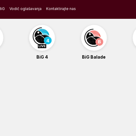
BiG
Vodič oglašavanja
Kontaktirajte nas
BiG 4
BiG Balade