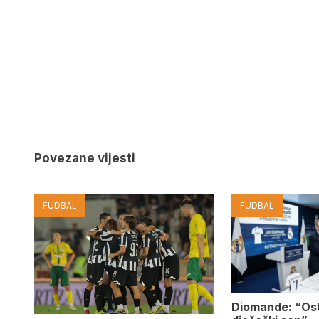
Povezane vijesti
FUDBAL
FUDBAL
Diomande: “Os