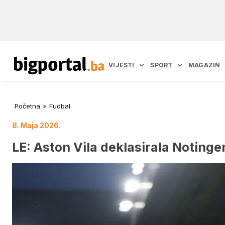
VIJESTI
SPORT
MAGAZIN
Početna
»
Fudbal
8. Maja 2026.
LE: Aston Vila deklasirala Notinge