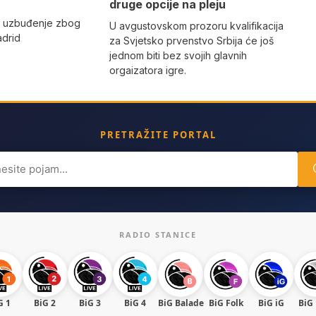
druge opcije na pleju
o uzbuđenje zbog
U avgustovskom prozoru kvalifikacija
adrid
za Svjetsko prvenstvo Srbija će još
jednom biti bez svojih glavnih
orgaizatora igre.
PRETRAŽITE PORTAL
ch
RADIO STANICE
G 1
BiG 2
BiG 3
BiG 4
BiG Balade
BiG Folk
BiG iG
BiG