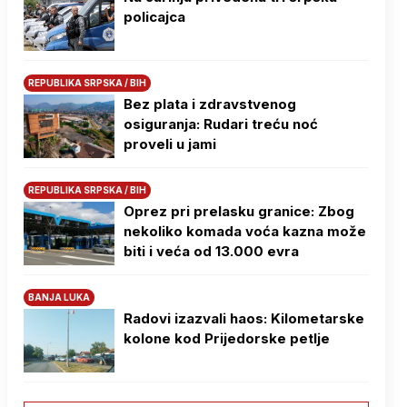
policajca
REPUBLIKA SRPSKA / BIH
Bez plata i zdravstvenog
osiguranja: Rudari treću noć
proveli u jami
REPUBLIKA SRPSKA / BIH
Oprez pri prelasku granice: Zbog
nekoliko komada voća kazna može
biti i veća od 13.000 evra
BANJA LUKA
Radovi izazvali haos: Kilometarske
kolone kod Prijedorske petlje