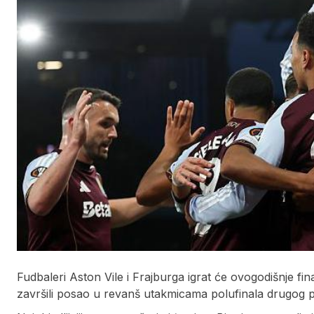
Fudbaleri Aston Vile i Frajburga igrat će ovogodišnje fi
završili posao u revanš utakmicama polufinala drugog p