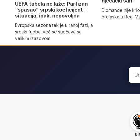
dječački san”
UEFA tabela ne laže: Partizan
“spasao” srpski koeficijent –
Diomande nije kri
situacija, ipak, nepovoljna
prelaska u Real M
Evropska sezona tek je u ranoj fazi, a
srpski fudbal već se suočava sa
velikim izazovom
Sear
for:
Bi