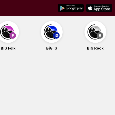
BiG Folk
BiG iG
BiG Rock