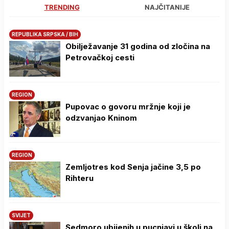
TRENDING
NAJČITANIJE
REPUBLIKA SRPSKA / BIH
Obilježavanje 31 godina od zločina na
Petrovačkoj cesti
REGION
Pupovac o govoru mržnje koji je
odzvanjao Kninom
REGION
Zemljotres kod Senja jačine 3,5 po
Rihteru
SVIJET
Sedmoro ubijenih u pucnjavi u školi na