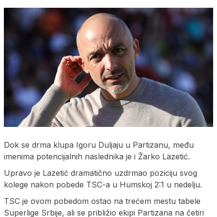
Dok se drma klupa Igoru Duljaju u Partizanu, među
imenima potencijalnih naslednika je i Žarko Lazetić.
Upravo je Lazetić dramatično uzdrmao poziciju svog
kolege nakon pobede TSC-a u Humskoj 2:1 u nedelju.
TSC je ovom pobedom ostao na trećem mestu tabele
Superlige Srbije, ali se približio ekipi Partizana na četiri