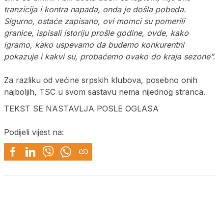
tranzicija i kontra napada, onda je došla pobeda.
Sigurno, ostaće zapisano, ovi momci su pomerili
granice, ispisali istoriju prošle godine, ovde, kako
igramo, kako uspevamo da budemo konkurentni
pokazuje i kakvi su, probaćemo ovako do kraja sezone”.
Za razliku od većine srpskih klubova, posebno onih
najboljih, TSC u svom sastavu nema nijednog stranca.
TEKST SE NASTAVLJA POSLE OGLASA
Podijeli vijest na: