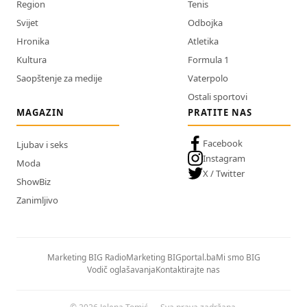
Region
Tenis
Svijet
Odbojka
Hronika
Atletika
Kultura
Formula 1
Saopštenje za medije
Vaterpolo
Ostali sportovi
MAGAZIN
PRATITE NAS
Facebook
Ljubav i seks
Instagram
Moda
X / Twitter
ShowBiz
Zanimljivo
Marketing BIG Radio
Marketing BIGportal.ba
Mi smo BIG
Vodič oglašavanja
Kontaktirajte nas