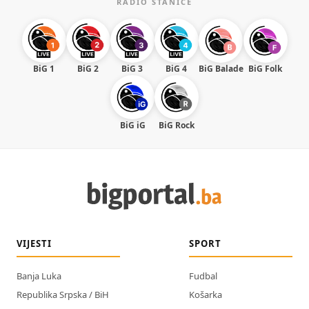
RADIO STANICE
BiG 1
BiG 2
BiG 3
BiG 4
BiG Balade
BiG Folk
BiG iG
BiG Rock
VIJESTI
SPORT
Banja Luka
Fudbal
Republika Srpska / BiH
Košarka