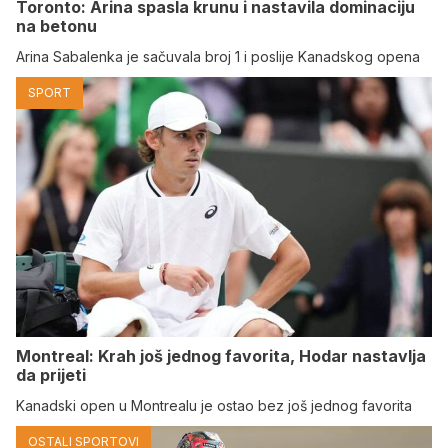
Toronto: Arina spasla krunu i nastavila dominaciju
na betonu
Arina Sabalenka je sačuvala broj 1 i poslije Kanadskog opena
SPORT
Montreal: Krah još jednog favorita, Hodar nastavlja
da prijeti
Kanadski open u Montrealu je ostao bez još jednog favorita
OSTALI SPORTOVI