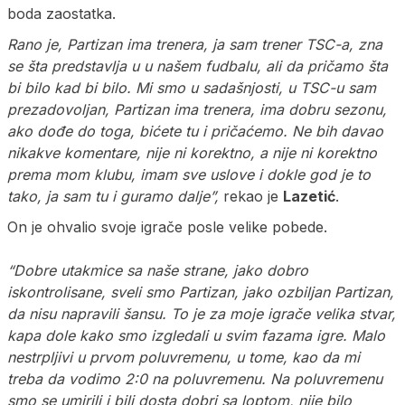
boda zaostatka.
Rano je, Partizan ima trenera, ja sam trener TSC-a, zna
se šta predstavlja u u našem fudbalu, ali da pričamo šta
bi bilo kad bi bilo. Mi smo u sadašnjosti, u TSC-u sam
prezadovoljan, Partizan ima trenera, ima dobru sezonu,
ako dođe do toga, bićete tu i pričaćemo. Ne bih davao
nikakve komentare, nije ni korektno, a nije ni korektno
prema mom klubu, imam sve uslove i dokle god je to
tako, ja sam tu i guramo dalje”,
rekao je
Lazetić
.
On je ohvalio svoje igrače posle velike pobede.
“Dobre utakmice sa naše strane, jako dobro
iskontrolisane, sveli smo Partizan, jako ozbiljan Partizan,
da nisu napravili šansu. To je za moje igrače velika stvar,
kapa dole kako smo izgledali u svim fazama igre. Malo
nestrpljivi u prvom poluvremenu, u tome, kao da mi
treba da vodimo 2:0 na poluvremenu. Na poluvremenu
smo se umirili i bili dosta dobri sa loptom, nije bilo