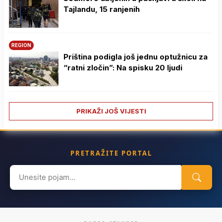
Tajlandu, 15 ranjenih
REGION
Priština podigla još jednu optužnicu za
“ratni zločin”: Na spisku 20 ljudi
PRIKAŽI JOŠ VIJESTI
PRETRAŽITE PORTAL
Search
for: