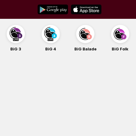
Skip
to
content
BiG 3
BiG 4
BiG Balade
BiG Folk