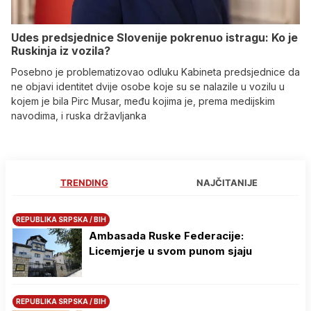
Udes predsjednice Slovenije pokrenuo istragu: Ko je
Ruskinja iz vozila?
Posebno je problematizovao odluku Kabineta predsjednice da
ne objavi identitet dvije osobe koje su se nalazile u vozilu u
kojem je bila Pirc Musar, među kojima je, prema medijskim
navodima, i ruska državljanka
TRENDING
NAJČITANIJE
REPUBLIKA SRPSKA / BIH
Ambasada Ruske Federacije:
Licemjerje u svom punom sjaju
REPUBLIKA SRPSKA / BIH