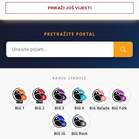
PRIKAŽI JOŠ VIJESTI
PRETRAŽITE PORTAL
Search
for:
RADIO STANICE
BiG 1
BiG 2
BiG 3
BiG 4
BiG Balade
BiG Folk
BiG iG
BiG Rock