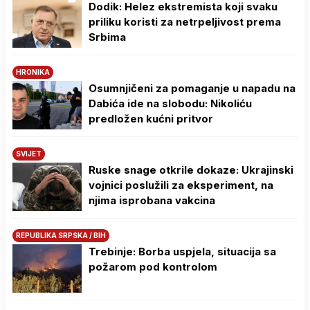
Dodik: Helez ekstremista koji svaku
priliku koristi za netrpeljivost prema
Srbima
HRONIKA
Osumnjičeni za pomaganje u napadu na
Dabića ide na slobodu: Nikoliću
predložen kućni pritvor
SVIJET
Ruske snage otkrile dokaze: Ukrajinski
vojnici poslužili za eksperiment, na
njima isprobana vakcina
REPUBLIKA SRPSKA / BIH
Trebinje: Borba uspjela, situacija sa
požarom pod kontrolom