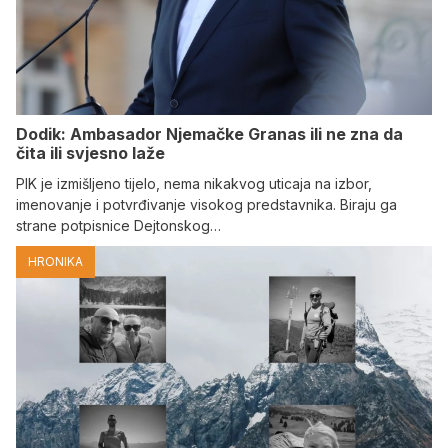
Dodik: Ambasador Njemačke Granas ili ne zna da
čita ili svjesno laže
PIK je izmišljeno tijelo, nema nikakvog uticaja na izbor,
imenovanje i potvrđivanje visokog predstavnika. Biraju ga
strane potpisnice Dejtonskog…
HRONIKA