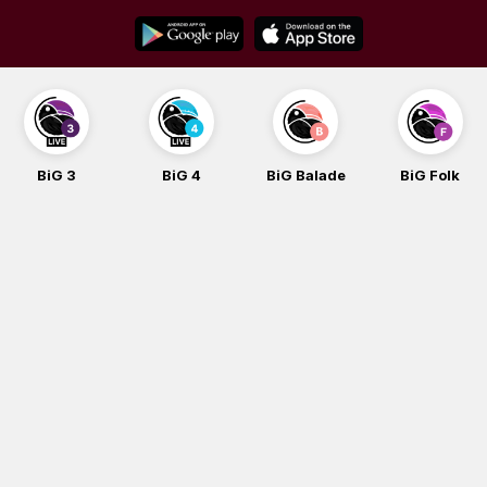
Skip
to
content
BiG 3
BiG 4
BiG Balade
BiG Folk