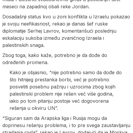
meseci na zapadnoj obali reke Jordan.
Dosadašnji status kvo u zoni konflikta u Izraelu pokazao
je svoju neefikasnost, rekao je danas šef ruske
diplomatije Serhej Lavrov, komentarišući poslednju
eskalaciju sukoba između zvaničnog Izraela i
palestinskih snaga.
Zbog toga, kako kaže, potrebno je da dođe do
određenih promena.
Kako je objasnio, “nije potrebno samo da dođe do
što hitnijeg prestanka borbi, već je potrebno
posvetiti posebnu pažnju i uzrocima zbog kojih
palestinski problem nije rešen već više godina,
iako po tom pitanju postoje već dogovorena
rešenja u okviru UN”.
“Siguran sam da Arapska liga i Rusija mogu da
doprinesu rešenju problema, i to pre svega zaustavljanju
stradanja civila”, rekao je Lavrov, dodajući da je Moskva