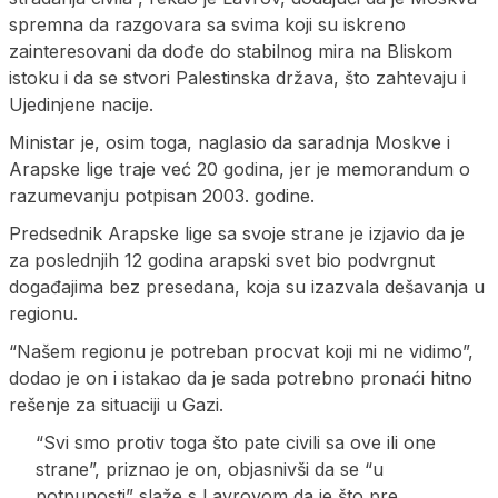
spremna da razgovara sa svima koji su iskreno
zainteresovani da dođe do stabilnog mira na Bliskom
istoku i da se stvori Palestinska država, što zahtevaju i
Ujedinjene nacije.
Ministar je, osim toga, naglasio da saradnja Moskve i
Arapske lige traje već 20 godina, jer je memorandum o
razumevanju potpisan 2003. godine.
Predsednik Arapske lige sa svoje strane je izjavio da je
za poslednjih 12 godina arapski svet bio podvrgnut
događajima bez presedana, koja su izazvala dešavanja u
regionu.
“Našem regionu je potreban procvat koji mi ne vidimo”,
dodao je on i istakao da je sada potrebno pronaći hitno
rešenje za situaciji u Gazi.
“Svi smo protiv toga što pate civili sa ove ili one
strane”, priznao je on, objasnivši da se “u
potpunosti” slaže s Lavrovom da je što pre