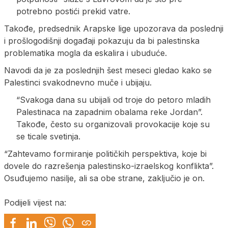
potrebno postići prekid vatre.
Takođe, predsednik Arapske lige upozorava da poslednji
i prošlogodišnji događaji pokazuju da bi palestinska
problematika mogla da eskalira i ubuduće.
Navodi da je za poslednjih šest meseci gledao kako se
Palestinci svakodnevno muče i ubijaju.
“Svakoga dana su ubijali od troje do petoro mladih
Palestinaca na zapadnim obalama reke Jordan”.
Takođe, često su organizovali provokacije koje su
se ticale svetinja.
“Zahtevamo formiranje političkih perspektiva, koje bi
dovele do razrešenja palestinsko-izraelskog konflikta”.
Osuđujemo nasilje, ali sa obe strane, zaključio je on.
Podijeli vijest na: