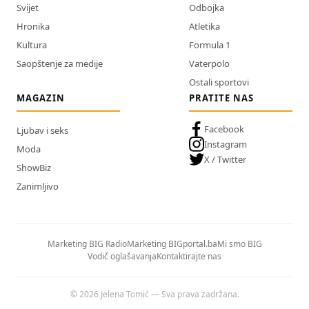
Svijet
Odbojka
Hronika
Atletika
Kultura
Formula 1
Saopštenje za medije
Vaterpolo
Ostali sportovi
MAGAZIN
PRATITE NAS
Facebook
Ljubav i seks
Instagram
Moda
X / Twitter
ShowBiz
Zanimljivo
Marketing BIG Radio
Marketing BIGportal.ba
Mi smo BIG
Vodič oglašavanja
Kontaktirajte nas
© 2026 Jelena Tomić — Sva prava zadržana.