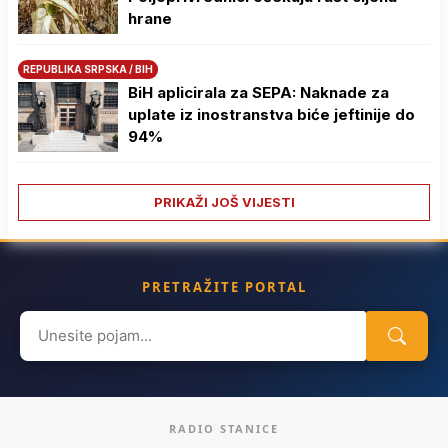
hrane
REPUBLIKA SRPSKA / BIH
BiH aplicirala za SEPA: Naknade za
uplate iz inostranstva biće jeftinije do
94%
PRIKAŽI JOŠ VIJESTI
PRETRAŽITE PORTAL
Search
for:
RADIO STANICE