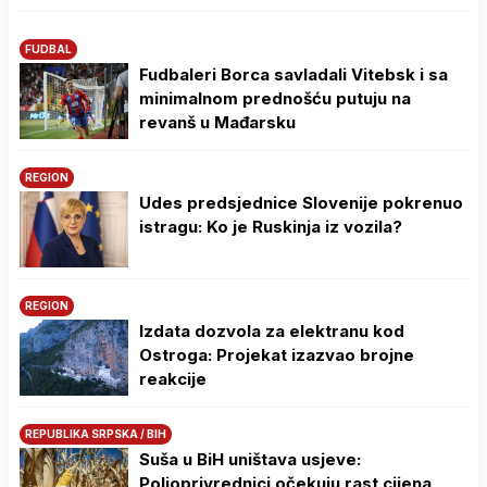
FUDBAL
Fudbaleri Borca savladali Vitebsk i sa
minimalnom prednošću putuju na
revanš u Mađarsku
REGION
Udes predsjednice Slovenije pokrenuo
istragu: Ko je Ruskinja iz vozila?
REGION
Izdata dozvola za elektranu kod
Ostroga: Projekat izazvao brojne
reakcije
REPUBLIKA SRPSKA / BIH
Suša u BiH uništava usjeve:
Poljoprivrednici očekuju rast cijena