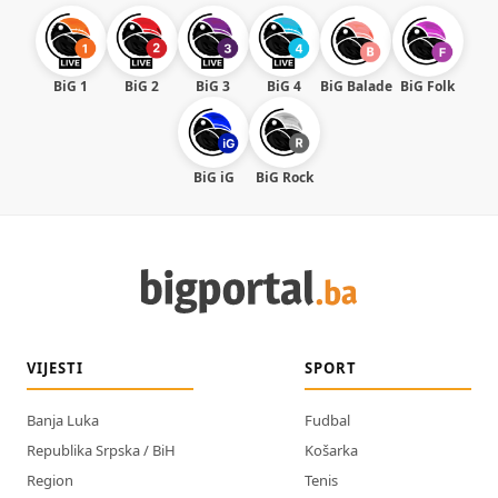
BiG 1
BiG 2
BiG 3
BiG 4
BiG Balade
BiG Folk
BiG iG
BiG Rock
VIJESTI
SPORT
Banja Luka
Fudbal
Republika Srpska / BiH
Košarka
Region
Tenis