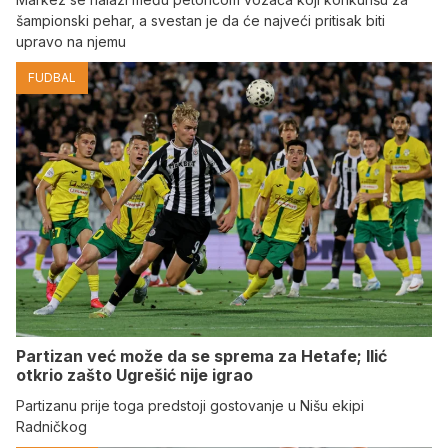
šampionski pehar, a svestan je da će najveći pritisak biti
upravo na njemu
FUDBAL
Partizan već može da se sprema za Hetafe; Ilić
otkrio zašto Ugrešić nije igrao
Partizanu prije toga predstoji gostovanje u Nišu ekipi
Radničkog