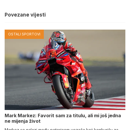
Povezane vijesti
OSTALI SPORTOVI
Mark Markez: Favorit sam za titulu, ali mi još jedna
ne mijenja život
Markez se nalazi među petoricom vozača koji konkurišu za