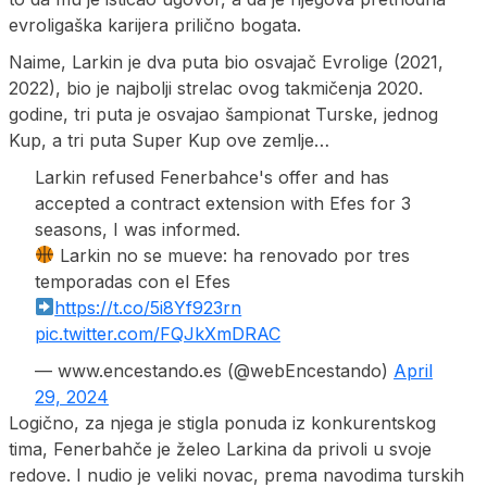
evroligaška karijera prilično bogata.
Naime, Larkin je dva puta bio osvajač Evrolige (2021,
2022), bio je najbolji strelac ovog takmičenja 2020.
godine, tri puta je osvajao šampionat Turske, jednog
Kup, a tri puta Super Kup ove zemlje…
Larkin refused Fenerbahce's offer and has
accepted a contract extension with Efes for 3
seasons, I was informed.
Larkin no se mueve: ha renovado por tres
temporadas con el Efes
https://t.co/5i8Yf923rn
pic.twitter.com/FQJkXmDRAC
— www.encestando.es (@webEncestando)
April
29, 2024
Logično, za njega je stigla ponuda iz konkurentskog
tima, Fenerbahče je želeo Larkina da privoli u svoje
redove. I nudio je veliki novac, prema navodima turskih