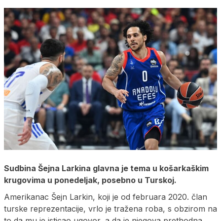
Sudbina Šejna Larkina glavna je tema u košarkaškim
krugovima u ponedeljak, posebno u Turskoj.
Amerikanac Šejn Larkin, koji je od februara 2020. član
turske reprezentacije, vrlo je tražena roba, s obzirom na
to da mu je isticao ugovor, a da je njegova prethodna