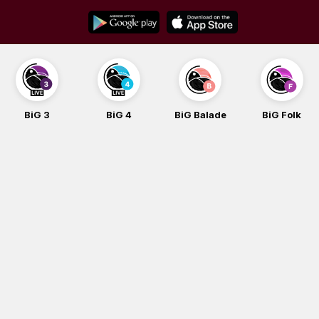
Skip
to
content
BiG 4
BiG Balade
BiG Folk
BiG iG