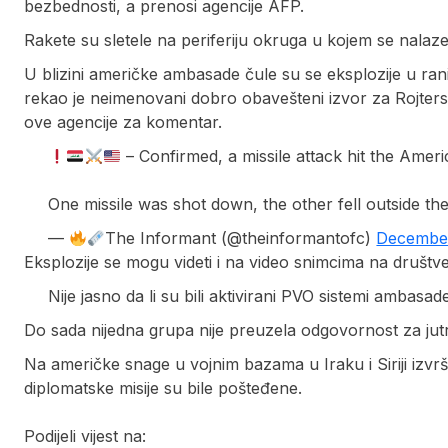
bezbednosti, a prenosi agencije AFP.
Rakete su sletele na periferiju okruga u kojem se nalaze
U blizini američke ambasade čule su se eksplozije u rani
rekao je neimenovani dobro obavešteni izvor za Rojter
ove agencije za komentar.
– Confirmed, a missile attack hit the Ame
One missile was shot down, the other fell outside t
—
The Informant (@theinformantofc)
December
Eksplozije se mogu videti i na video snimcima na druš
Nije jasno da li su bili aktivirani PVO sistemi ambasade i
Do sada nijedna grupa nije preuzela odgovornost za ju
Na američke snage u vojnim bazama u Iraku i Siriji izvr
diplomatske misije su bile pošteđene.
Podijeli vijest na: