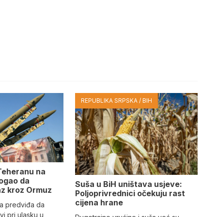
REPUBLIKA SRPSKA / BIH
 Teheranu na
mogao da
Suša u BiH uništava usjeve:
laz kroz Ormuz
Poljoprivrednici očekuju rast
cijena hrane
a predviđa da
i pri ulasku u