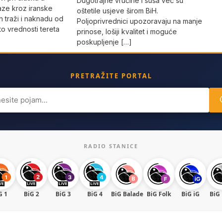
Dugotrajne vrućine i suša već su
laze kroz iranske
oštetile usjeve širom BiH.
 traži i naknadu od
Poljoprivrednici upozoravaju na manje
o vrednosti tereta
prinose, lošiji kvalitet i moguće
poskupljenje […]
PRETRAŽITE PORTAL
ch
RADIO STANICE
G 1
BiG 2
BiG 3
BiG 4
BiG Balade
BiG Folk
BiG iG
BiG