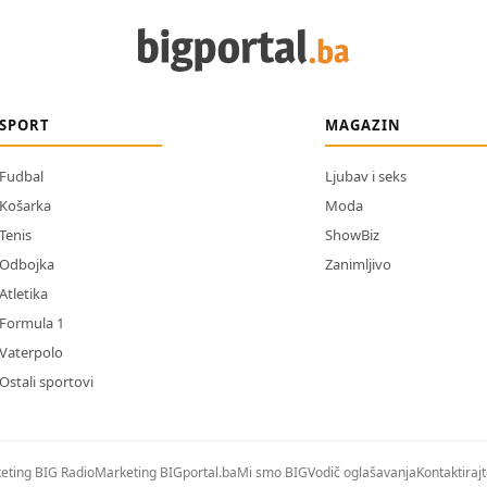
SPORT
MAGAZIN
Fudbal
Ljubav i seks
Košarka
Moda
Tenis
ShowBiz
Odbojka
Zanimljivo
Atletika
Formula 1
Vaterpolo
Ostali sportovi
eting BIG Radio
Marketing BIGportal.ba
Mi smo BIG
Vodič oglašavanja
Kontaktiraj