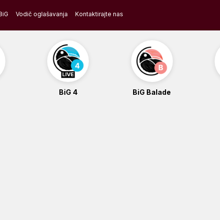
BiG
Vodič oglašavanja
Kontaktirajte nas
BiG 4
BiG Balade