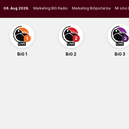
Skip
06. Aug 2026.
Marketing BIG Radio
Marketing BiGportal.ba
Mi smo 
to
content
BiG 1
BiG 2
BiG 3