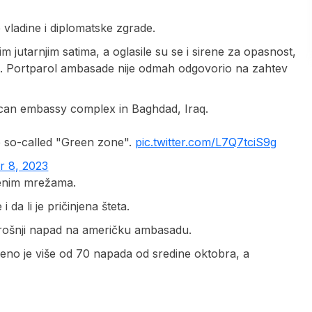
 vladine i diplomatske zgrade.
m jutarnjim satima, a oglasile su se i sirene za opasnost,
s. Portparol ambasade nije odmah odgovorio na zahtev
rican embassy complex in Baghdad, Iraq.
he so-called "Green zone".
pic.twitter.com/L7Q7tciS9g
 8, 2023
tvenim mrežama.
 da li je pričinjena šteta.
trošnji napad na američku ambasadu.
šeno je više od 70 napada od sredine oktobra, a