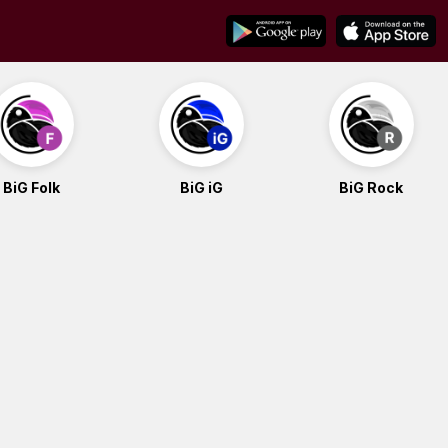
BiG Folk
BiG iG
BiG Rock