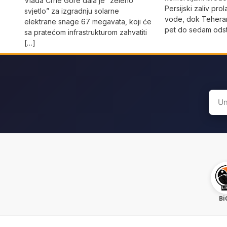
Vlada Crne Gore dala je “zeleno
Persijski zaliv pro
svjetlo” za izgradnju solarne
vode, dok Teheran
elektrane snage 67 megavata, koji će
pet do sedam odst
sa pratećom infrastrukturom zahvatiti
[…]
Sear
for:
Bi