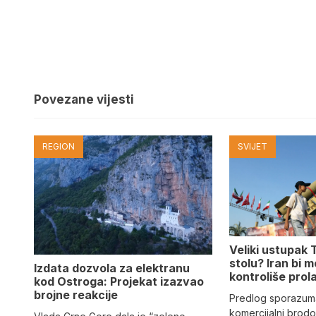
Povezane vijesti
REGION
SVIJET
Veliki ustupak
stolu? Iran bi 
Izdata dozvola za elektranu
kontroliše pro
kod Ostroga: Projekat izazvao
brojne reakcije
Predlog sporazum
komercijalni brodov