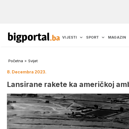
VIJESTI
SPORT
MAGAZIN
Početna
»
Svijet
8. Decembra 2023.
Lansirane rakete ka američkoj a