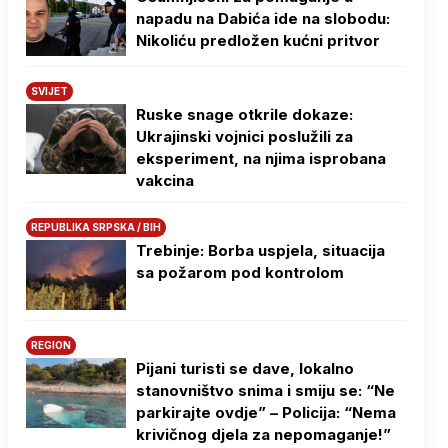
napadu na Dabića ide na slobodu:
Nikoliću predložen kućni pritvor
SVIJET
Ruske snage otkrile dokaze:
Ukrajinski vojnici poslužili za
eksperiment, na njima isprobana
vakcina
REPUBLIKA SRPSKA / BIH
Trebinje: Borba uspjela, situacija
sa požarom pod kontrolom
REGION
Pijani turisti se dave, lokalno
stanovništvo snima i smiju se: “Ne
parkirajte ovdje” – Policija: “Nema
krivičnog djela za nepomaganje!”