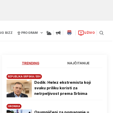
BIG BIZZ
PROGRAM
UŽIVO
TRENDING
NAJČITANIJE
REPUBLIKA SRPSKA / BIH
Dodik: Helez ekstremista koji
svaku priliku koristi za
netrpeljivost prema Srbima
HRONIKA
Osumnjičeni za pomaganje u