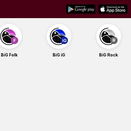
BiG Folk
BiG iG
BiG Rock