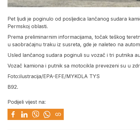
Pet ljudi je poginulo od posljedica lančanog sudara kam
Permskoj oblasti.
Prema preliminarnim informacijama, točak teškog teretno
u saobraćajnu traku iz susreta, gde je naleteo na autom
Usled lančanog sudara poginuli su vozač i tri putnika a
Vozač kamiona i putnik sa motocikla prevezeni su u zd
Foto:ilustracija/EPA-EFE/MYKOLA TYS
B92.
Podijeli vijest na: