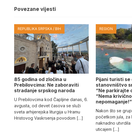
Povezane vijesti
REPUBLIKA SRPSKA / BIH
REGION
85 godina od zločina u
Pijani turisti s
Prebilovcima: Ne zaboraviti
stanovništvo sn
stradanje srpskog naroda
“Ne parkirajte o
“Nema krivično
U Prebilovcima kod Čapljine danas, 6.
nepomaganje!
avgusta, od devet časova se služi
Nakon što se grupi
sveta arhijerejska liturgija u Hramu
početkom jula, za k
Hristovog Vaskrsenja povodom […]
naknadno utvrdila 
uticajem […]