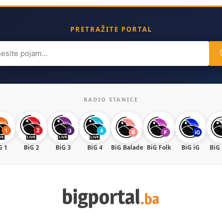
PRETRAŽITE PORTAL
ch
RADIO STANICE
G 1
BiG 2
BiG 3
BiG 4
BiG Balade
BiG Folk
BiG iG
BiG