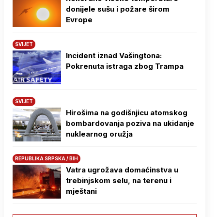
donijele sušu i požare širom
Evrope
SVIJET
Incident iznad Vašingtona:
Pokrenuta istraga zbog Trampa
SVIJET
Hirošima na godišnjicu atomskog
bombardovanja poziva na ukidanje
nuklearnog oružja
REPUBLIKA SRPSKA / BIH
Vatra ugrožava domaćinstva u
trebinjskom selu, na terenu i
mještani