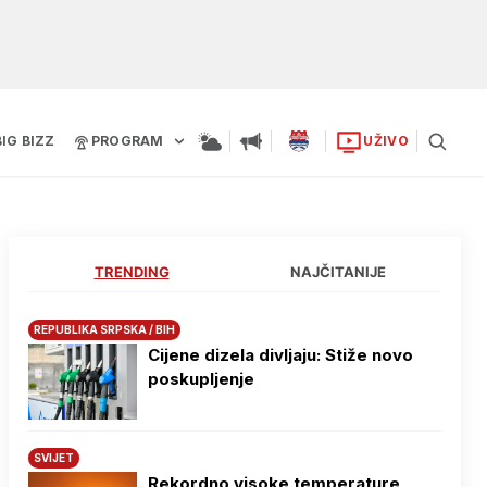
BIG BIZZ
PROGRAM
UŽIVO
TRENDING
NAJČITANIJE
REPUBLIKA SRPSKA / BIH
Cijene dizela divljaju: Stiže novo
poskupljenje
SVIJET
Rekordno visoke temperature