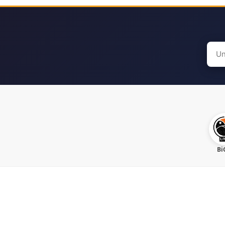
Sear
for:
Bi