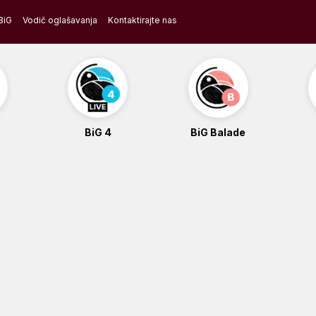
BiG
Vodič oglašavanja
Kontaktirajte nas
BiG 4
BiG Balade