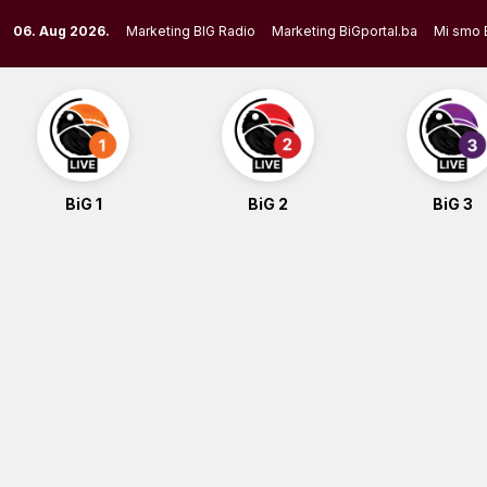
Skip
06. Aug 2026.
Marketing BIG Radio
Marketing BiGportal.ba
Mi smo 
to
content
BiG 1
BiG 2
BiG 3