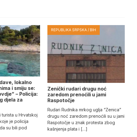
REPUBLIKA SRPSKA / BIH
e dave, lokalno
ima i smiju se:
Zenički rudari drugu noć
vdje” – Policija:
zaredom prenoćili u jami
g djela za
Raspotočje
”
Rudari Rudnika mrkog uglja “Zenica”
 turista u Hrvatskoj
drugu noć zaredom prenoćili su u jami
oje je policija
Raspotočje u znak protesta zbog
da su bili pod
kašnjenja plata i […]