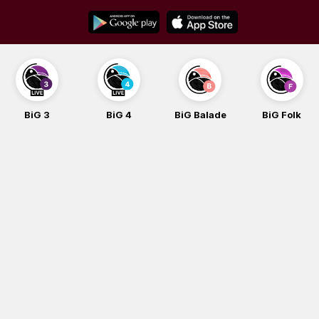
Skip
to
content
BiG 3
BiG 4
BiG Balade
BiG Folk