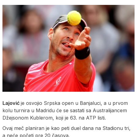
Lajović
je osvojio Srpska open u Banjaluci, a u prvom
kolu turnira u Madridu će se sastati sa Australijancem
Džejsonom Kublerom, koji je 63. na ATP listi.
Ovaj meč planiran je kao peti duel dana na Stadionu tri,
a neće početi pre 20 časova.