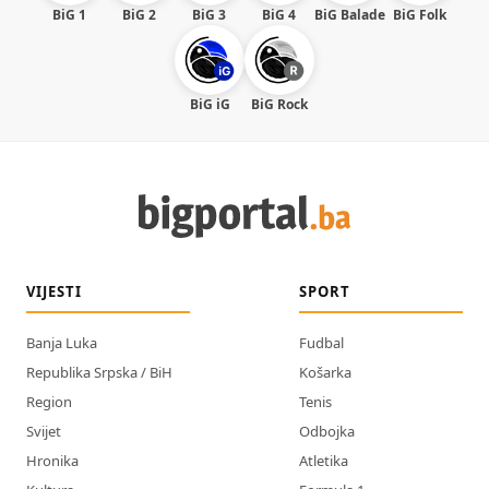
BiG 1
BiG 2
BiG 3
BiG 4
BiG Balade
BiG Folk
BiG iG
BiG Rock
VIJESTI
SPORT
Banja Luka
Fudbal
Republika Srpska / BiH
Košarka
Region
Tenis
Svijet
Odbojka
Hronika
Atletika