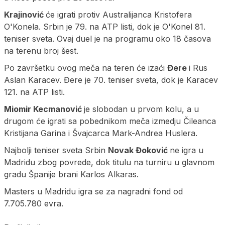
Krajinović
će igrati protiv Australijanca Kristofera
O'Konela. Srbin je 79. na ATP listi, dok je O'Konel 81.
teniser sveta. Ovaj duel je na programu oko 18 časova
na terenu broj šest.
Po završetku ovog meča na teren će izaći
Đere
i Rus
Aslan Karacev. Đere je 70. teniser sveta, dok je Karacev
121. na ATP listi.
Miomir Kecmanović
je slobodan u prvom kolu, a u
drugom će igrati sa pobednikom meča izmedju Čileanca
Kristijana Garina i Švajcarca Mark-Andrea Huslera.
Najbolji teniser sveta Srbin
Novak Đoković
ne igra u
Madridu zbog povrede, dok titulu na turniru u glavnom
gradu Španije brani Karlos Alkaras.
Masters u Madridu igra se za nagradni fond od
7.705.780 evra.