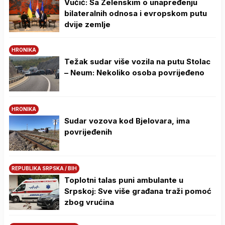
Vučić: Sa Zelenskim o unapređenju
bilateralnih odnosa i evropskom putu
dvije zemlje
HRONIKA
Težak sudar više vozila na putu Stolac
– Neum: Nekoliko osoba povrijeđeno
HRONIKA
Sudar vozova kod Bjelovara, ima
povrijeđenih
REPUBLIKA SRPSKA / BIH
Toplotni talas puni ambulante u
Srpskoj: Sve više građana traži pomoć
zbog vrućina