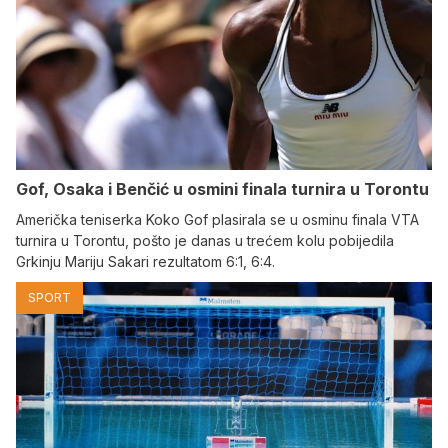
Gof, Osaka i Benčić u osmini finala turnira u Torontu
Američka teniserka Koko Gof plasirala se u osminu finala VTA
turnira u Torontu, pošto je danas u trećem kolu pobijedila
Grkinju Mariju Sakari rezultatom 6:1, 6:4.
SPORT