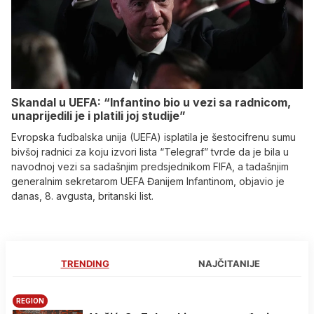
Skandal u UEFA: “Infantino bio u vezi sa radnicom,
unaprijedili je i platili joj studije”
Evropska fudbalska unija (UEFA) isplatila je šestocifrenu sumu
bivšoj radnici za koju izvori lista “Telegraf” tvrde da je bila u
navodnoj vezi sa sadašnjim predsjednikom FIFA, a tadašnjim
generalnim sekretarom UEFA Đanijem Infantinom, objavio je
danas, 8. avgusta, britanski list.
TRENDING
NAJČITANIJE
REGION