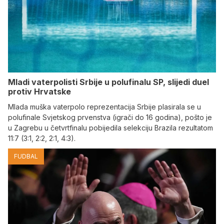
Mladi vaterpolisti Srbije u polufinalu SP, slijedi duel
protiv Hrvatske
Mlada muška vaterpolo reprezentacija Srbije plasirala se u
polufinale Svjetskog prvenstva (igrači do 16 godina), pošto je
u Zagrebu u četvrtfinalu pobijedila selekciju Brazila rezultatom
11:7 (3:1, 2:2, 2:1, 4:3).
FUDBAL