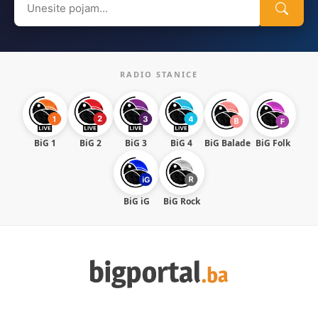
for:
RADIO STANICE
BiG 1
BiG 2
BiG 3
BiG 4
BiG Balade
BiG Folk
BiG iG
BiG Rock