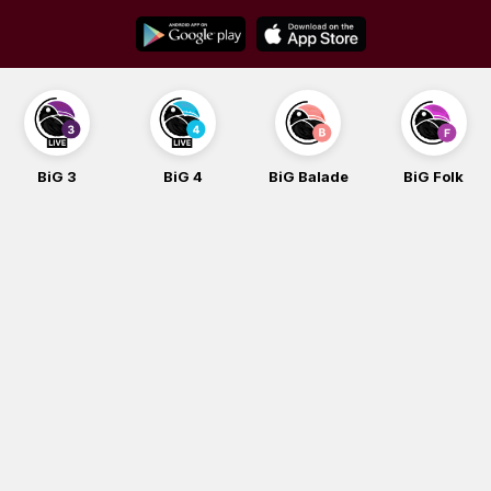
Skip
to
content
BiG 3
BiG 4
BiG Balade
BiG Folk