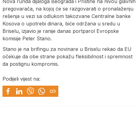
Nova runda dijaloga Beograda i Prištine na nivou glavnih
pregovarača, na kojoj će se razgovarati o pronalaženju
rešenja u vezi sa odlukom takozvane Centralne banke
Kosova o upotrebi dinara, biće održana u sredu u
Briselu, izjavio je ranije danas portparol Evropske
komisije Peter Stano.
Stano je na brifingu za novinare u Briselu rekao da EU
očekuje da obe strane pokažu fleksibilnost i spremnost
da postignu kompromis.
Podijeli vijest na: