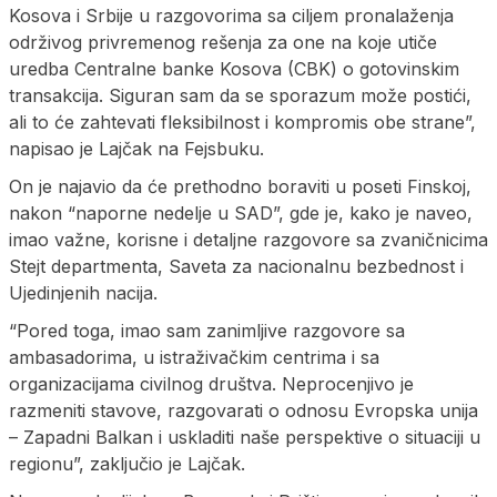
Kosova i Srbije u razgovorima sa ciljem pronalaženja
održivog privremenog rešenja za one na koje utiče
uredba Centralne banke Kosova (CBK) o gotovinskim
transakcija. Siguran sam da se sporazum može postići,
ali to će zahtevati fleksibilnost i kompromis obe strane”,
napisao je Lajčak na Fejsbuku.
On je najavio da će prethodno boraviti u poseti Finskoj,
nakon “naporne nedelje u SAD”, gde je, kako je naveo,
imao važne, korisne i detaljne razgovore sa zvaničnicima
Stejt departmenta, Saveta za nacionalnu bezbednost i
Ujedinjenih nacija.
“Pored toga, imao sam zanimljive razgovore sa
ambasadorima, u istraživačkim centrima i sa
organizacijama civilnog društva. Neprocenjivo je
razmeniti stavove, razgovarati o odnosu Evropska unija
– Zapadni Balkan i uskladiti naše perspektive o situaciji u
regionu”, zaključio je Lajčak.