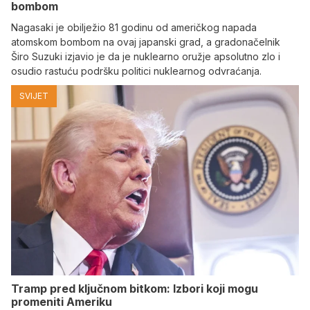
bombom
Nagasaki je obilježio 81 godinu od američkog napada
atomskom bombom na ovaj japanski grad, a gradonačelnik
Širo Suzuki izjavio je da je nuklearno oružje apsolutno zlo i
osudio rastuću podršku politici nuklearnog odvraćanja.
SVIJET
Tramp pred ključnom bitkom: Izbori koji mogu
promeniti Ameriku