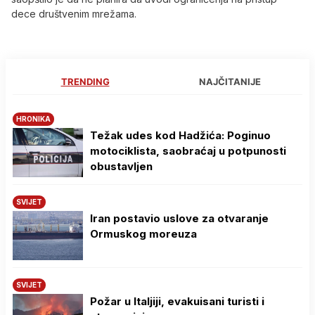
dece društvenim mrežama.
TRENDING
NAJČITANIJE
HRONIKA
Težak udes kod Hadžića: Poginuo
motociklista, saobraćaj u potpunosti
obustavljen
SVIJET
Iran postavio uslove za otvaranje
Ormuskog moreuza
SVIJET
Požar u Italjiji, evakuisani turisti i