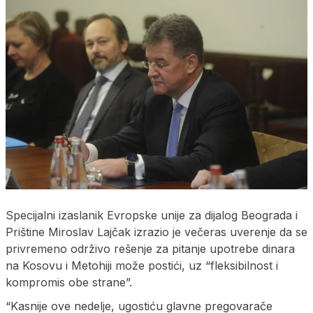
Specijalni izaslanik Evropske unije za dijalog Beograda i
Prištine Miroslav Lajčak izrazio je večeras uverenje da se
privremeno održivo rešenje za pitanje upotrebe dinara
na Kosovu i Metohiji može postići, uz “fleksibilnost i
kompromis obe strane”.
“Kasnije ove nedelje, ugostiću glavne pregovarače