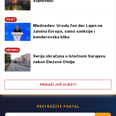
stanovnici
SVIJET
Medvedev: Ursulu fon der Lajen ne
zanima Evropa, samo sankcije i
banderovska klika
HRONIKA
Serija obračuna u Istočnom Sarajevu
nakon Elezove čitulje
PRIKAŽI JOŠ VIJESTI
PRETRAŽITE PORTAL
Search