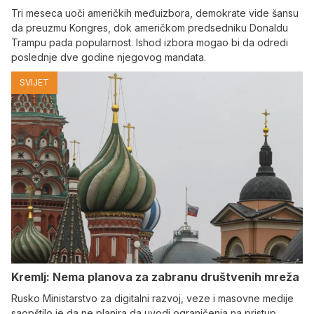
Tri meseca uoči američkih međuizbora, demokrate vide šansu
da preuzmu Kongres, dok američkom predsedniku Donaldu
Trampu pada popularnost. Ishod izbora mogao bi da odredi
poslednje dve godine njegovog mandata.
SVIJET
Kremlj: Nema planova za zabranu društvenih mreža
Rusko Ministarstvo za digitalni razvoj, veze i masovne medije
saopštilo je da ne planira da uvodi ograničenja na pristup