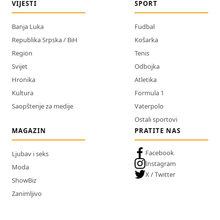
VIJESTI
SPORT
Banja Luka
Fudbal
Republika Srpska / BiH
Košarka
Region
Tenis
Svijet
Odbojka
Hronika
Atletika
Kultura
Formula 1
Saopštenje za medije
Vaterpolo
Ostali sportovi
MAGAZIN
PRATITE NAS
Facebook
Ljubav i seks
Instagram
Moda
X / Twitter
ShowBiz
Zanimljivo