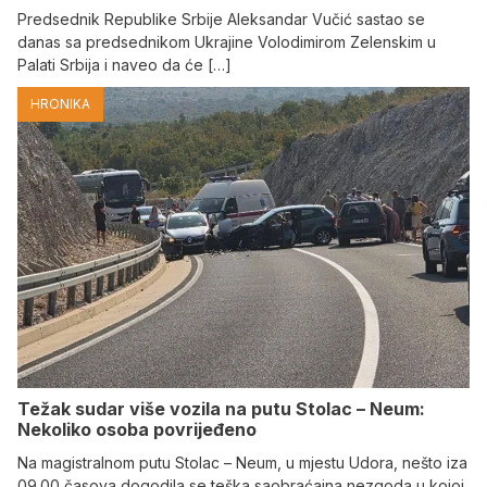
Predsednik Republike Srbije Aleksandar Vučić sastao se
danas sa predsednikom Ukrajine Volodimirom Zelenskim u
Palati Srbija i naveo da će […]
HRONIKA
Težak sudar više vozila na putu Stolac – Neum:
Nekoliko osoba povrijeđeno
Na magistralnom putu Stolac – Neum, u mjestu Udora, nešto iza
09.00 časova dogodila se teška saobraćajna nezgoda u kojoj