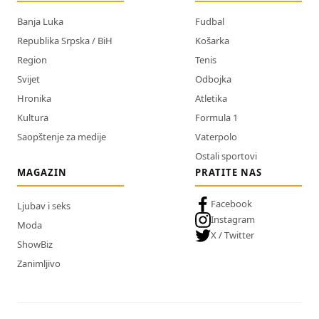
Banja Luka
Fudbal
Republika Srpska / BiH
Košarka
Region
Tenis
Svijet
Odbojka
Hronika
Atletika
Kultura
Formula 1
Saopštenje za medije
Vaterpolo
Ostali sportovi
MAGAZIN
PRATITE NAS
Facebook
Ljubav i seks
Instagram
Moda
X / Twitter
ShowBiz
Zanimljivo