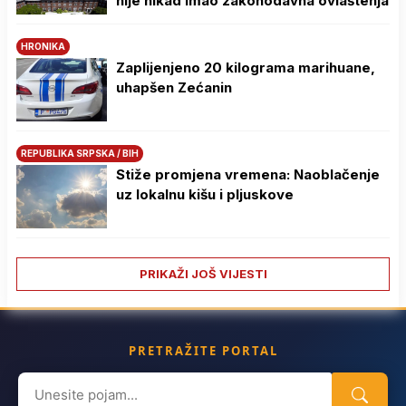
nije nikad imao zakonodavna ovlaštenja
HRONIKA
Zaplijenjeno 20 kilograma marihuane,
uhapšen Zećanin
REPUBLIKA SRPSKA / BIH
Stiže promjena vremena: Naoblačenje
uz lokalnu kišu i pljuskove
PRIKAŽI JOŠ VIJESTI
PRETRAŽITE PORTAL
Search
for: