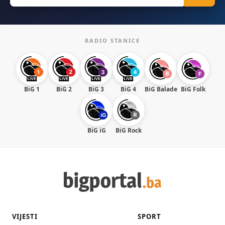
RADIO STANICE
BiG 1
BiG 2
BiG 3
BiG 4
BiG Balade
BiG Folk
BiG iG
BiG Rock
VIJESTI
SPORT