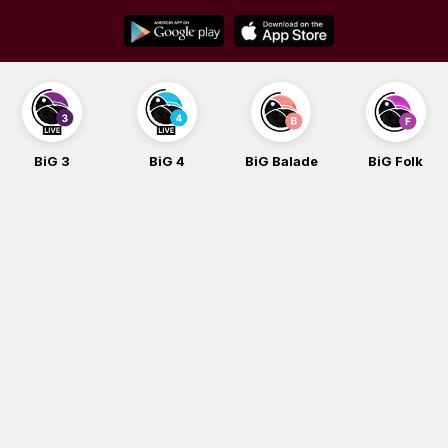
Skip
to
content
BiG 3
BiG 4
BiG Balade
BiG Folk