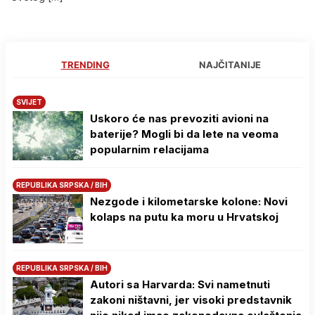
TRENDING
NAJČITANIJE
SVIJET
Uskoro će nas prevoziti avioni na
baterije? Mogli bi da lete na veoma
popularnim relacijama
REPUBLIKA SRPSKA / BIH
Nezgode i kilometarske kolone: Novi
kolaps na putu ka moru u Hrvatskoj
REPUBLIKA SRPSKA / BIH
Autori sa Harvarda: Svi nametnuti
zakoni ništavni, jer visoki predstavnik