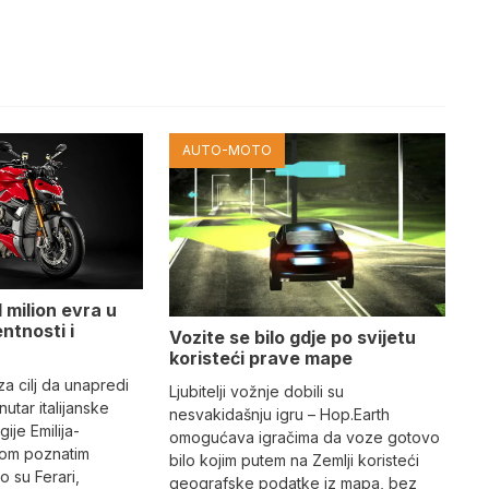
AUTO-MOTO
 milion evra u
ntnosti i
Vozite se bilo gdje po svijetu
koristeći prave mape
 za cilj da unapredi
Ljubitelji vožnje dobili su
utar italijanske
nesvakidašnju igru – Hop.Earth
ije Emilija-
omogućava igračima da voze gotovo
dom poznatim
bilo kojim putem na Zemlji koristeći
 su Ferari,
geografske podatke iz mapa, bez