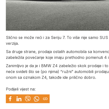
Slično se može reći i za Seriju 7. To više nije samo SUS m
verzija.
Sa druge strane, prodaja ostalih automobila sa konvencion
zabeležila povećanje koje imaju prethodno pomenuti 4 i
Zanimljivo je da je i BMW Z4 zabeležio skok prodaje i 
neće svideti što se (po njima) “ružni” automobili prod
onom sa oznakom Z4, takođe ide prilično dobro.
Podijeli vijest na: