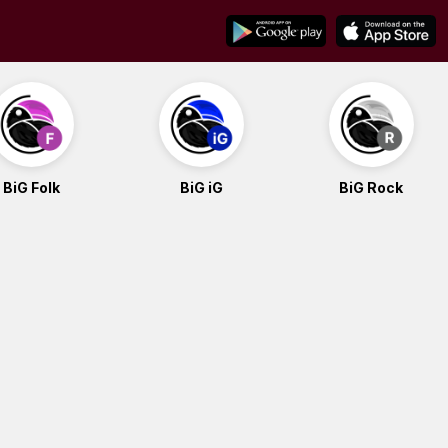
BiG Folk
BiG iG
BiG Rock