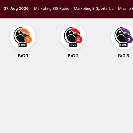
Skip
07. Aug 2026.
Marketing BIG Radio
Marketing BiGportal.ba
Mi smo 
to
content
BiG 1
BiG 2
BiG 3