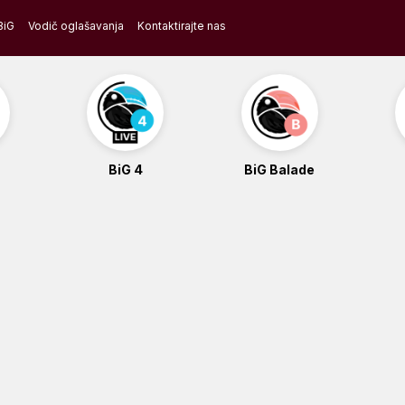
BiG
Vodič oglašavanja
Kontaktirajte nas
BiG 4
BiG Balade