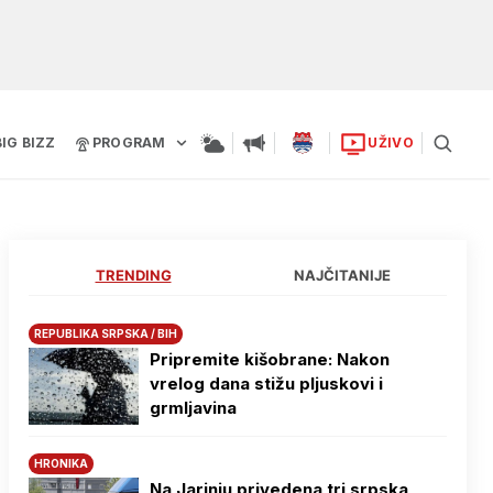
BIG BIZZ
PROGRAM
UŽIVO
TRENDING
NAJČITANIJE
REPUBLIKA SRPSKA / BIH
Pripremite kišobrane: Nakon
vrelog dana stižu pljuskovi i
grmljavina
HRONIKA
Na Јarinju privedena tri srpska