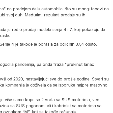
ima” na prednjem delu automobila, što su mnogi fanovi na
ubi svoj duh. Međutim, rezultati prodaje su ih
ada je reč o prodaji modela serija 4 i 7, koji pokazuju da
rasle.
Serije 4 je takođe je porasla za odličnih 37,4 odsto.
dogodila pandemija, pa onda fraza “prekinut lanac
ši od 2020, nastavljajući sve do prošle godine. Stvari su
ska kompanija je doživela da se isporuke najpre masovno
 nije više samo kupe sa 2 vrata sa SUS motorima, već
muzinu sa SUS pogonom, ali i kabriolet sa motorima sa
 oznakom “M”, koji se takođe računaju.