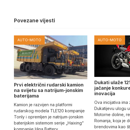
Povezane vijesti
AUTO-MOTO
AUTO-MOTO
Dukati ulaže 121
Prvi električni rudarski kamion
jačanje konkure
na svijetu sa natrijum-jonskim
inovacija
baterijama
Ova inicijativa ima
Kamion je razvijen na platformi
Dukatijevu ulogu un
rudarskog modela TLE120 kompanije
Motorne doline, reg
Tonly i opremljen je natrijum-jonskim
Romanja, koja je 
baterijskim sistemom serije „Haixing“
brendovima kao što
kompanije Hina Battery