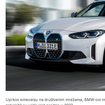
Uprkos ismevanju na društvenim mrežama, BMW-ovi mod