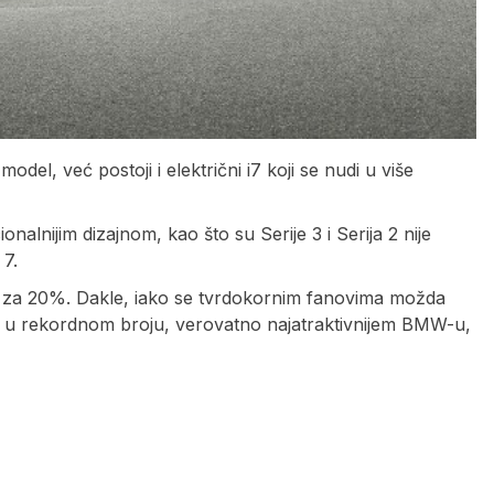
odel, već postoji i električni i7 koji se nudi u više
alnijim dizajnom, kao što su Serije 3 i Serija 2 nije
 7.
to za 20%. Dakle, iako se tvrdokornim fanovima možda
aju u rekordnom broju, verovatno najatraktivnijem BMW-u,