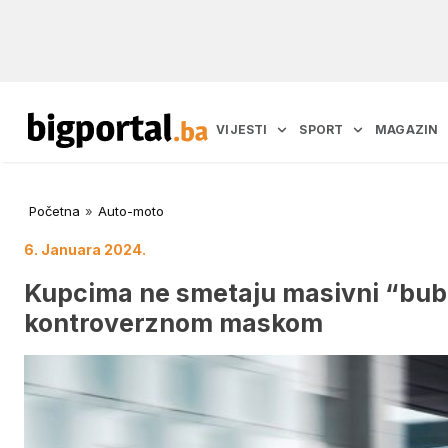
VIJESTI
SPORT
MAGAZIN
Početna
»
Auto-moto
6. Januara 2024.
Kupcima ne smetaju masivni “bubr
kontroverznom maskom