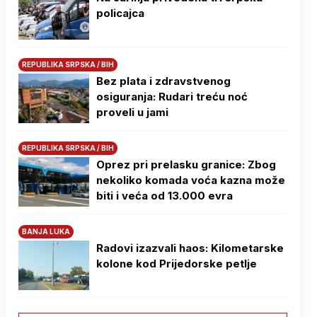
policajca
REPUBLIKA SRPSKA / BIH
Bez plata i zdravstvenog
osiguranja: Rudari treću noć
proveli u jami
REPUBLIKA SRPSKA / BIH
Oprez pri prelasku granice: Zbog
nekoliko komada voća kazna može
biti i veća od 13.000 evra
BANJA LUKA
Radovi izazvali haos: Kilometarske
kolone kod Prijedorske petlje