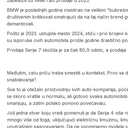
zabeležili su veliki rast prodaje u 2023.
BMW je poslednjih godina insistirao na velikim “bubrez
društvenim kritikovali smatrajući da na taj način brend g
demantovali.
Pošto je 2023. ustupila mesto 2024, stižu i prvi brojevi k
su isporuke ovih automobila prošle godine drastično po
Prodaja Serije 7 skočila je za čak 80,9 odsto, a prodaja 
Međutim, celu priču treba smestiti u kontekst. Prvo se 
snabdevanja”.
Sve to je otežalo proizvodnju svih auto-kompanija, počev
se skoro vratile u normalu, ali gotovo svaka automobil
smanjuju, a zatim polako ponovo povećavaju.
Još jedna stvar koju vredi pomenuti je da Serija 4 više
mnogo više od toga, uključujući električnu limuzinu, li
unutrašnjim sagorevanjem. Da ne spominjemo modele sa