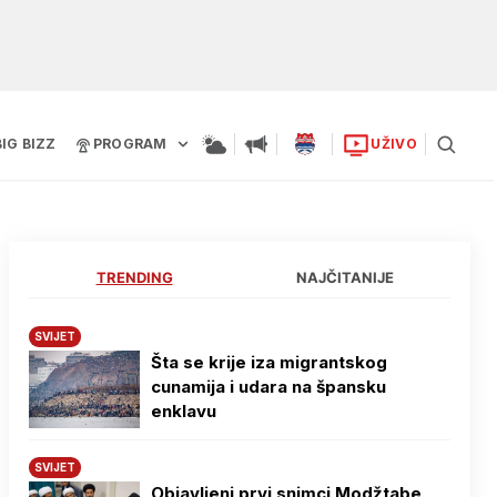
BIG BIZZ
PROGRAM
UŽIVO
TRENDING
NAJČITANIJE
SVIJET
Šta se krije iza migrantskog
cunamija i udara na špansku
enklavu
SVIJET
Objavljeni prvi snimci Modžtabe