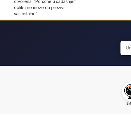
otvorena: “Porsche u sadašnjem
obliku ne može da preživi
samostalno”.
Sear
for:
Bi