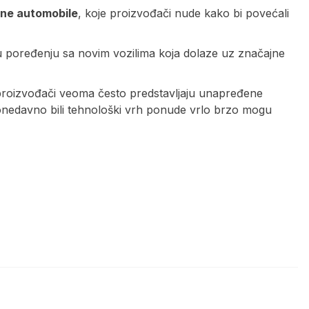
ične automobile
, koje proizvođači nude kako bi povećali
u poređenju sa novim vozilima koja dolaze uz značajne
i proizvođači veoma često predstavljaju unapređene
 donedavno bili tehnološki vrh ponude vrlo brzo mogu