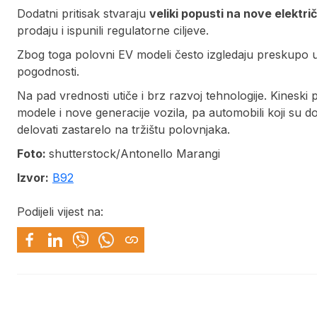
Dodatni pritisak stvaraju
veliki popusti na nove elektr
prodaju i ispunili regulatorne ciljeve.
Zbog toga polovni EV modeli često izgledaju preskupo 
pogodnosti.
Na pad vrednosti utiče i brz razvoj tehnologije. Kinesk
modele i nove generacije vozila, pa automobili koji su
delovati zastarelo na tržištu polovnjaka.
Foto:
shutterstock/Antonello Marangi
Izvor:
B92
Podijeli vijest na: