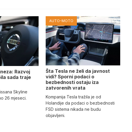
AUTO-MOTO
Šta Tesla ne želi da javnost
ineza: Razvoj
vidi? Sporni podaci o
la sada traje
bezbednosti ostaju iza
zatvorenih vrata
issana Skyline
Kompanija Tesla tražila je od
mo 26 mjeseci.
Holandije da podaci o bezbednosti
FSD sistema nikada ne budu
objavljeni.