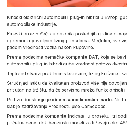
Kineski električni automobili i plug-in hibridi u Evrop
automobilske industrije.
Kineski proizvođači automobila poslednjih godina osvaj
opremom i povoljnim lizing ponudama. Međutim, sve vi
padom vrednosti vozila nakon kupovine.
Prema podacima nemačke kompanije DAT, koja se bavi pr
automobili i plug-in hibridi gube vrednost gotovo dvost
Taj trend stvara probleme vlasnicima, lizing kućama i 
Stručnjaci ističu da kvalitetan proizvod više nije dovolja
prisutan na tržištu, da će servisna mreža funkcionisati i 
Pad vrednosti
nije problem samo kineskih marki
. Na br
slabije zadržavanje vrednosti, piše CarScoops.
Prema podacima kompanije Indicata, u proseku, tri godin
početne cene, dok benzinski modeli zadržavaju oko 45%