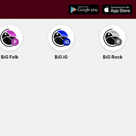
BiG Folk
BiG iG
BiG Rock