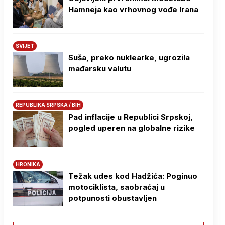
Hamneja kao vrhovnog vođe Irana
SVIJET
Suša, preko nuklearke, ugrozila
mađarsku valutu
REPUBLIKA SRPSKA / BIH
Pad inflacije u Republici Srpskoj,
pogled uperen na globalne rizike
HRONIKA
Težak udes kod Hadžića: Poginuo
motociklista, saobraćaj u
potpunosti obustavljen