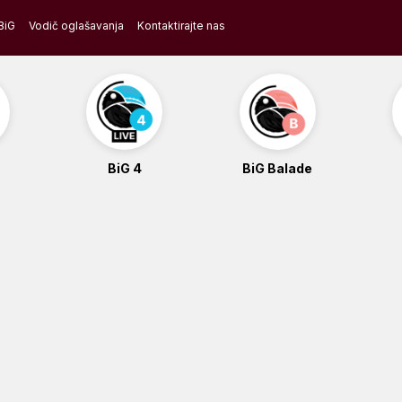
BiG
Vodič oglašavanja
Kontaktirajte nas
BiG 4
BiG Balade