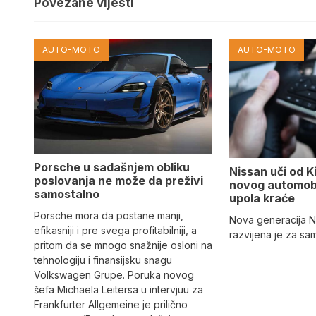
Povezane vijesti
AUTO-MOTO
AUTO-MOTO
Porsche u sadašnjem obliku
Nissan uči od K
poslovanja ne može da preživi
novog automobi
samostalno
upola kraće
Porsche mora da postane manji,
Nova generacija N
efikasniji i pre svega profitabilniji, a
razvijena je za sa
pritom da se mnogo snažnije osloni na
tehnologiju i finansijsku snagu
Volkswagen Grupe. Poruka novog
šefa Michaela Leitersa u intervjuu za
Frankfurter Allgemeine je prilično