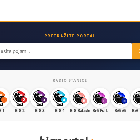
PRETRAŽITE PORTAL
ch
RADIO STANICE
G 1
BiG 2
BiG 3
BiG 4
BiG Balade
BiG Folk
BiG iG
BiG