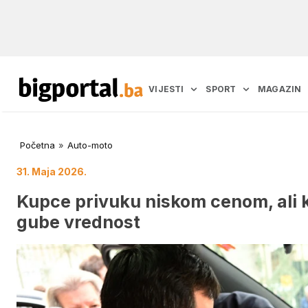
VIJESTI
SPORT
MAGAZIN
Početna
»
Auto-moto
31. Maja 2026.
Kupce privuku niskom cenom, ali k
gube vrednost