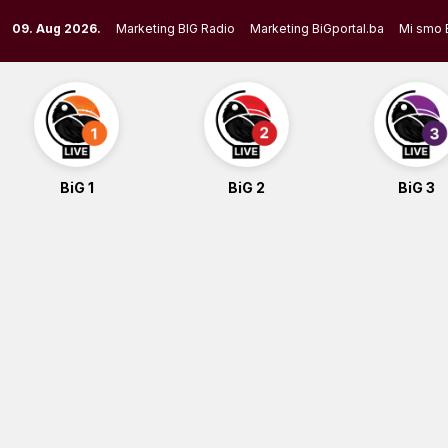
Skip
09. Aug 2026.
Marketing BIG Radio
Marketing BiGportal.ba
Mi smo 
to
content
BiG 1
BiG 2
BiG 3