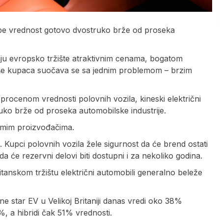
i gube vrednost gotovo dvostruko brže od proseka
aju evropsko tržište atraktivnim cenama, bogatom
še kupaca suočava se sa jednim problemom – brzim
ocenom vrednosti polovnih vozila, kineski električni
ruko brže od proseka automobilske industrije.
samim proizvođačima.
n. Kupci polovnih vozila žele sigurnost da će brend ostati
da će rezervni delovi biti dostupni i za nekoliko godina.
itanskom tržištu električni automobili generalno beleže
e star EV u Velikoj Britaniji danas vredi oko 38%
, a hibridi čak 51% vrednosti.