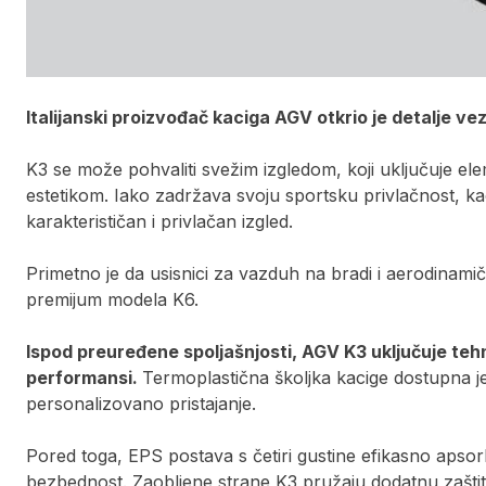
Italijanski proizvođač kaciga AGV otkrio je detalje ve
K3 se može pohvaliti svežim izgledom, koji uključuje el
estetikom. Iako zadržava svoju sportsku privlačnost, kaci
karakterističan i privlačan izgled.
Primetno je da usisnici za vazduh na bradi i aerodinamič
premijum modela K6.
Ispod preuređene spoljašnjosti, AGV K3 uključuje teh
performansi.
Termoplastična školjka kacige dostupna je 
personalizovano pristajanje.
Pored toga, EPS postava s četiri gustine efikasno apso
bezbednost. Zaobljene strane K3 pružaju dodatnu zaštit