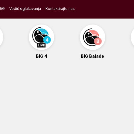
BiG
Vodič oglašavanja
Kontaktirajte nas
BiG 4
BiG Balade