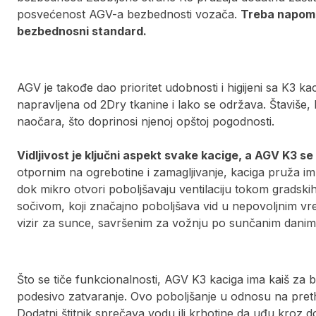
posvećenost AGV-a bezbednosti vozača.
Treba napome
bezbednosni standard.
AGV je takođe dao prioritet udobnosti i higijeni sa K3 ka
napravljena od 2Dry tkanine i lako se održava. Štaviše,
naočara, što doprinosi njenoj opštoj pogodnosti.
Vidljivost je ključni aspekt svake kacige, a AGV K3 se i
otpornim na ogrebotine i zamagljivanje, kaciga pruža im
dok mikro otvori poboljšavaju ventilaciju tokom gradskih 
sočivom, koji značajno poboljšava vid u nepovoljnim vr
vizir za sunce, savršenim za vožnju po sunčanim danim
Što se tiče funkcionalnosti, AGV K3 kaciga ima kaiš za
podesivo zatvaranje. Ovo poboljšanje u odnosu na pre
Dodatni štitnik sprečava vodu ili krhotine da uđu kroz do