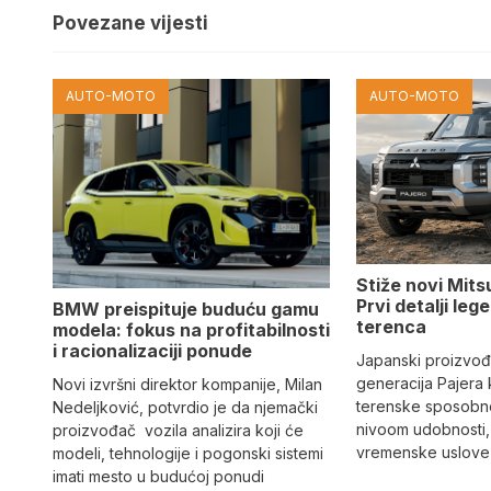
Povezane vijesti
AUTO-MOTO
AUTO-MOTO
Stiže novi Mits
Prvi detalji le
BMW preispituje buduću gamu
terenca
modela: fokus na profitabilnosti
i racionalizaciji ponude
Japanski proizvo
generacija Pajera
Novi izvršni direktor kompanije, Milan
terenske sposobno
Nedeljković, potvrdio je da njemački
nivoom udobnosti,
proizvođač vozila analizira koji će
vremenske uslove i
modeli, tehnologije i pogonski sistemi
imati mesto u budućoj ponudi