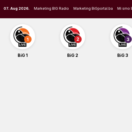
Skip
07. Aug 2026.
Marketing BIG Radio
Marketing BiGportal.ba
Mi smo 
to
content
BiG 1
BiG 2
BiG 3