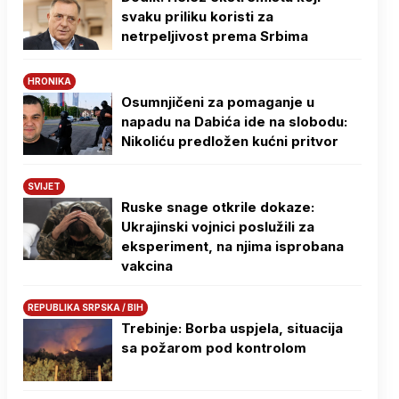
svaku priliku koristi za
netrpeljivost prema Srbima
HRONIKA
Osumnjičeni za pomaganje u
napadu na Dabića ide na slobodu:
Nikoliću predložen kućni pritvor
SVIJET
Ruske snage otkrile dokaze:
Ukrajinski vojnici poslužili za
eksperiment, na njima isprobana
vakcina
REPUBLIKA SRPSKA / BIH
Trebinje: Borba uspjela, situacija
sa požarom pod kontrolom