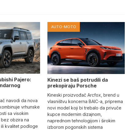
AUTO-MOTO
ubishi Pajero:
Kinezi se baš potrudili da
gendarnog
prekopiraju Porsche
Kineski proizvođač Arcfox, brend u
đač navodi da nova
vlasništvu koncerna BAIC-a, priprema
 kombinuje vrhunske
novi model koji bi trebalo da privuče
sti sa visokim
kupce modernim dizajnom,
 bez obzira na
naprednom tehnologijom i širokim
li kvalitet podloge
izborom pogonskih sistema