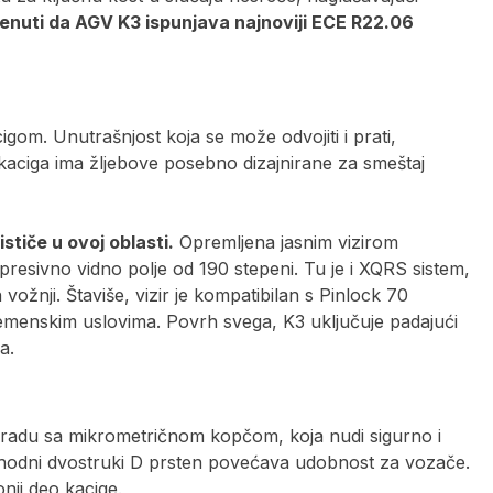
nuti da AGV K3 ispunjava najnoviji ECE R22.06
cigom. Unutrašnjost koja se može odvojiti i prati,
 kaciga ima žljebove posebno dizajnirane za smeštaj
stiče u ovoj oblasti.
Opremljena jasnim vizirom
presivno vidno polje od 190 stepeni. Tu je i XQRS sistem,
vožnji. Štaviše, vizir je kompatibilan s Pinlock 70
emenskim uslovima. Povrh svega, K3 uključuje padajući
a.
 bradu sa mikrometričnom kopčom, koja nudi sigurno i
thodni dvostruki D prsten povećava udobnost za vozače.
nji deo kacige.