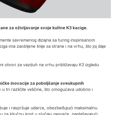
zane za oživljavanje svoje kultne K3 kacige.
emente savremenog dizajna sa turing inspirisanom
ga ima zaobljene linije sa strane i na vrhu, što joj daje
ni otvori za vazduh na vrhu približavaju K3 izgledu
ničke inovacije za poboljšanje sveukupnih
u tri različite veličine, što omogućava udobno i
rbuje i raspršuje udarce, obezbeđujući maksimalnu
u za ključnu kost u slučaju nesreće, naglašavajući