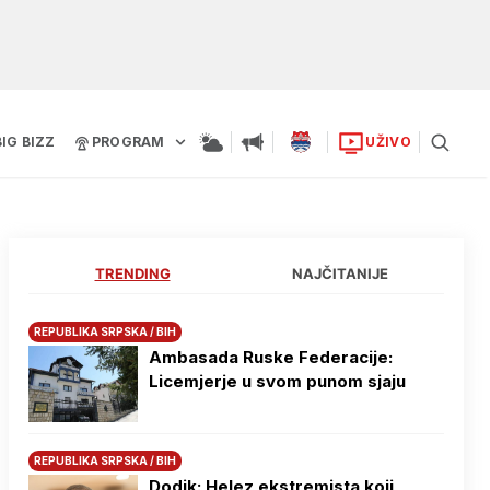
BIG BIZZ
PROGRAM
UŽIVO
TRENDING
NAJČITANIJE
REPUBLIKA SRPSKA / BIH
Ambasada Ruske Federacije:
Licemjerje u svom punom sjaju
REPUBLIKA SRPSKA / BIH
Dodik: Helez ekstremista koji