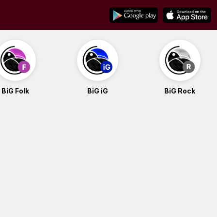
BiG Folk
BiG iG
BiG Rock