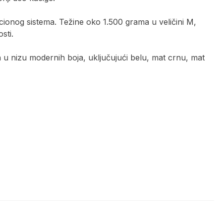
ionog sistema. Težine oko 1.500 grama u veličini M,
sti.
 u nizu modernih boja, uključujući belu, mat crnu, mat