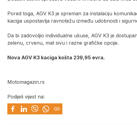
Pored toga, AGV K3 je spreman za instalaciju komunikac
kaciga uspostavlja ravnotežu između udobnosti i sigurno
Da bi zadovoljio individualne ukuse, AGV K3 je dostupan
zelenu, crvenu, mat sivu i razne grafičke opcije.
Nova AGV K3 kaciga košta 239,95 evra.
Motomagazin.rs
Podijeli vijest na: