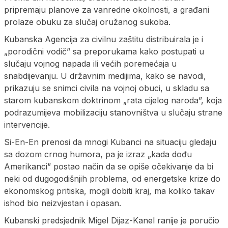
pripremaju planove za vanredne okolnosti, a građani
prolaze obuku za slučaj oružanog sukoba.
Kubanska Agencija za civilnu zaštitu distribuirala je i
„porodični vodič” sa preporukama kako postupati u
slučaju vojnog napada ili većih poremećaja u
snabdijevanju. U državnim medijima, kako se navodi,
prikazuju se snimci civila na vojnoj obuci, u skladu sa
starom kubanskom doktrinom „rata cijelog naroda”, koja
podrazumijeva mobilizaciju stanovništva u slučaju strane
intervencije.
Si-En-En prenosi da mnogi Kubanci na situaciju gledaju
sa dozom crnog humora, pa je izraz „kada dođu
Amerikanci” postao način da se opiše očekivanje da bi
neki od dugogodišnjih problema, od energetske krize do
ekonomskog pritiska, mogli dobiti kraj, ma koliko takav
ishod bio neizvjestan i opasan.
Kubanski predsjednik Migel Dijaz-Kanel ranije je poručio