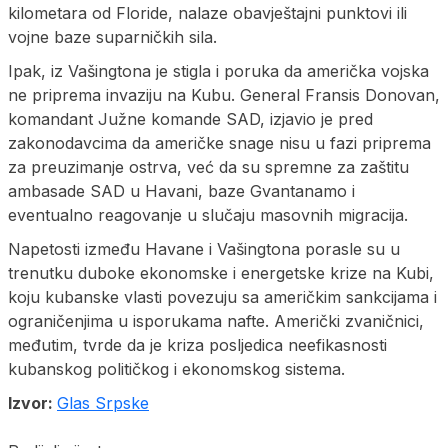
kilometara od Floride, nalaze obavještajni punktovi ili
vojne baze suparničkih sila.
Ipak, iz Vašingtona je stigla i poruka da američka vojska
ne priprema invaziju na Kubu. General Fransis Donovan,
komandant Južne komande SAD, izjavio je pred
zakonodavcima da američke snage nisu u fazi priprema
za preuzimanje ostrva, već da su spremne za zaštitu
ambasade SAD u Havani, baze Gvantanamo i
eventualno reagovanje u slučaju masovnih migracija.
Napetosti između Havane i Vašingtona porasle su u
trenutku duboke ekonomske i energetske krize na Kubi,
koju kubanske vlasti povezuju sa američkim sankcijama i
ograničenjima u isporukama nafte. Američki zvaničnici,
međutim, tvrde da je kriza posljedica neefikasnosti
kubanskog političkog i ekonomskog sistema.
Izvor:
Glas Srpske