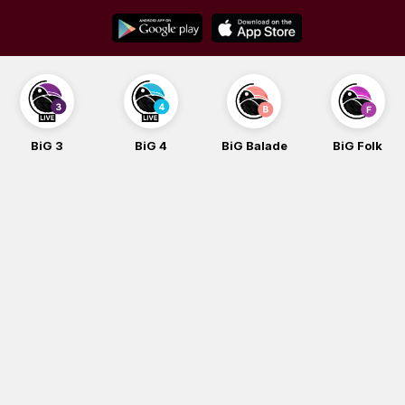
Skip
to
content
BiG 3
BiG 4
BiG Balade
BiG Folk