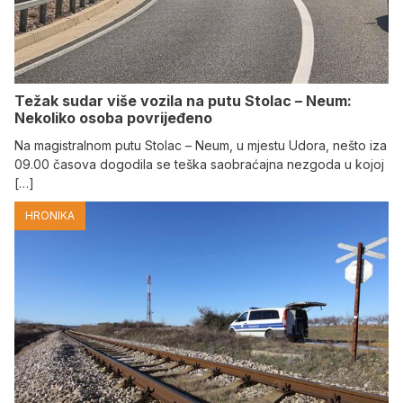
Težak sudar više vozila na putu Stolac – Neum:
Nekoliko osoba povrijeđeno
Na magistralnom putu Stolac – Neum, u mjestu Udora, nešto iza
09.00 časova dogodila se teška saobraćajna nezgoda u kojoj
[…]
HRONIKA