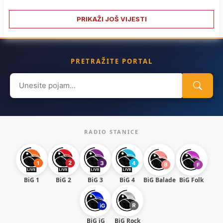
PRIKAŽI JOŠ VIJESTI
PRETRAŽITE PORTAL
Search
for:
RADIO STANICE
BiG 1
BiG 2
BiG 3
BiG 4
BiG Balade
BiG Folk
BiG iG
BiG Rock