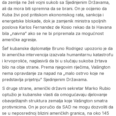
da zemlja ne želi vojni sukob sa Sjedinjenim Državama,
ali da mora biti spremna da se brani. On je ocijenio da
Kuba živi pod pritiskom ekonomskog rata, sankcija i
energetske blokade, dok je zamjenik ministra spoljnih
poslova Karlos Fernandez de Kosio rekao da bi Havana
bila „naivna” ako se ne bi pripremala za mogućnost
američke agresije.
Šef kubanske diplomatije Bruno Rodrigez upozorio je da
bi američka intervencija izazvala humanitarnu katastrofu
i krvoproliće, naglasivši da bi u slučaju sukoba žrtava
bilo na obje strane. Prema njegovim riječima, Vašington
nema opravdanje za napad na „malo ostrvo koje ne
predstavlja prijetnju” Sjedinjenim Državama.
S druge strane, američki državni sekretar Marko Rubio
optužio je kubanske vlasti da omogućavaju djelovanje
obavještajnih struktura zemalja koje Vašington smatra
protivnicima. On je poručio da SAD ne mogu dozvoliti da
se u neposrednoj blizini američkih granica, na oko 145