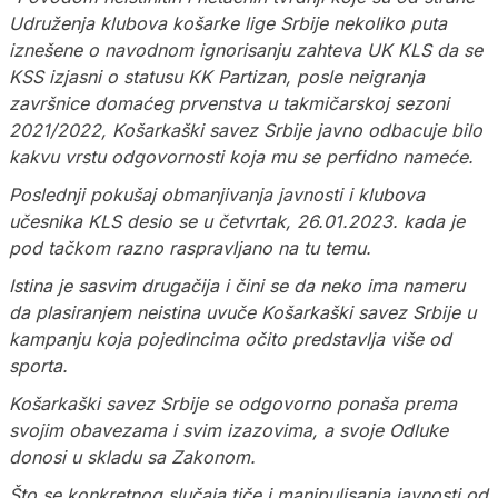
Udruženja klubova košarke lige Srbije nekoliko puta
iznešene o navodnom ignorisanju zahteva UK KLS da se
KSS izjasni o statusu KK Partizan, posle neigranja
završnice domaćeg prvenstva u takmičarskoj sezoni
2021/2022, Košarkaški savez Srbije javno odbacuje bilo
kakvu vrstu odgovornosti koja mu se perfidno nameće.
Poslednji pokušaj obmanjivanja javnosti i klubova
učesnika KLS desio se u četvrtak, 26.01.2023. kada je
pod tačkom razno raspravljano na tu temu.
Istina je sasvim drugačija i čini se da neko ima nameru
da plasiranjem neistina uvuče Košarkaški savez Srbije u
kampanju koja pojedincima očito predstavlja više od
sporta.
Košarkaški savez Srbije se odgovorno ponaša prema
svojim obavezama i svim izazovima, a svoje Odluke
donosi u skladu sa Zakonom.
Što se konkretnog slučaja tiče i manipulisanja javnosti od