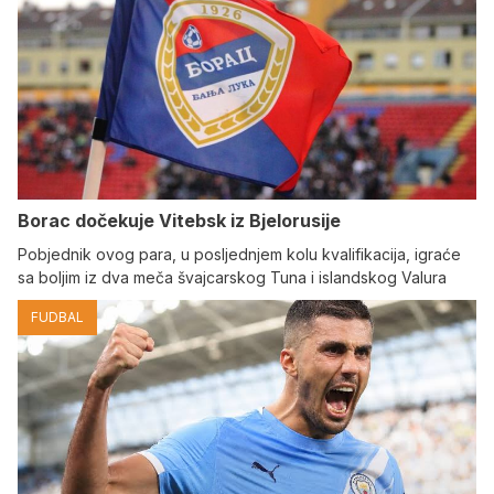
Borac dočekuje Vitebsk iz Bjelorusije
Pobjednik ovog para, u posljednjem kolu kvalifikacija, igraće
sa boljim iz dva meča švajcarskog Tuna i islandskog Valura
FUDBAL