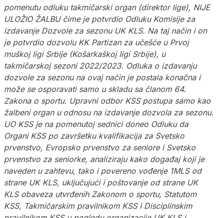
pomenutu odluku takmičarski organ (direktor lige), NIJE
ULOŽIO ŽALBU čime je potvrdio Odluku Komisije za
izdavanje Dozvole za sezonu UK KLS. Na taj način i on
je potvrdio dozvolu KK Partizan za učešće u Prvoj
muškoj ligi Srbije (Košarkaškoj ligi Srbije), u
takmičarskoj sezoni 2022/2023. Odluka o izdavanju
dozvole za sezonu na ovaj način je postala konačna i
može se osporavati samo u skladu sa članom 64.
Zakona o sportu. Upravni odbor KSS postupa samo kao
žalbeni organ u odnosu na izdavanje dozvola za sezonu.
UO KSS je na pomenutoj sednici doneo Odluku da
Organi KSS po završetku kvalifikacija za Svetsko
prvenstvo, Evropsko prvenstvo za seniore i Svetsko
prvenstvo za seniorke, analiziraju kako događaj koji je
naveden u zahtevu, tako i povereno vođenje 1MLS od
strane UK KLS, uključujući i poštovanje od strane UK
KLS obaveza utvrđenih Zakonom o sportu, Statutom
KSS, Takmičarskim pravilnikom KSS i Disciplinskim
pravilnikom KSS u pogledu organizacije UK KLS i