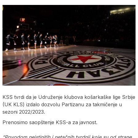
KSS tvrdi da je Udruženje klubova košarkaške lige Srbije
(UK KLS) izdalo dozvolu Partizanu za takmičenje u
sezoni 2022/2023.
Prenosimo saopštenje KSS-a za javnost.
“Povodom neistinitih i netačnih tvrdnji koje su od strane