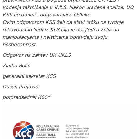
vođenja takmičenja u 1MLS. Nakon urađene analize, UO
KSS će doneti i odgovarajuće Odluke.
Ovim odgovorom KSS želi da stavi tačku na tvrdnje
rukovodećih ljudi iz KLS čija je očigledna želja da
manipulacijama i neistinama opravdaju svoju
nesposobnost.
Odgovor na zahtev UK UKLS
Zlatko Bolić
generalni sekretar KSS
Dušan Projović
potpredsednik KSS”