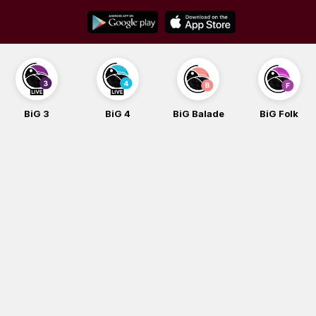
Skip
to
content
BiG 4
BiG Balade
BiG Folk
BiG iG