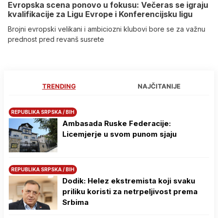
Evropska scena ponovo u fokusu: Večeras se igraju
kvalifikacije za Ligu Evrope i Konferencijsku ligu
Brojni evropski velikani i ambiciozni klubovi bore se za važnu
prednost pred revanš susrete
TRENDING
NAJČITANIJE
REPUBLIKA SRPSKA / BIH
Ambasada Ruske Federacije:
Licemjerje u svom punom sjaju
REPUBLIKA SRPSKA / BIH
Dodik: Helez ekstremista koji svaku
priliku koristi za netrpeljivost prema
Srbima