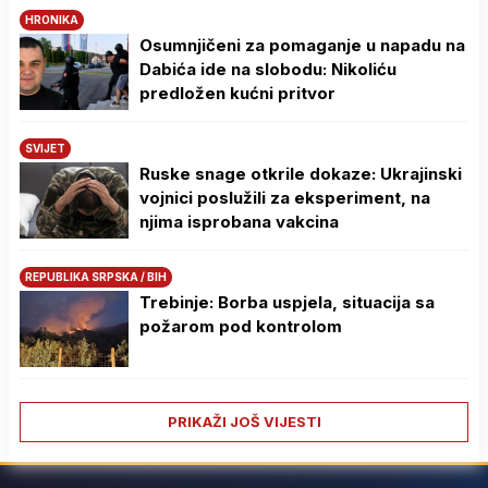
HRONIKA
Osumnjičeni za pomaganje u napadu na
Dabića ide na slobodu: Nikoliću
predložen kućni pritvor
SVIJET
Ruske snage otkrile dokaze: Ukrajinski
vojnici poslužili za eksperiment, na
njima isprobana vakcina
REPUBLIKA SRPSKA / BIH
Trebinje: Borba uspjela, situacija sa
požarom pod kontrolom
PRIKAŽI JOŠ VIJESTI