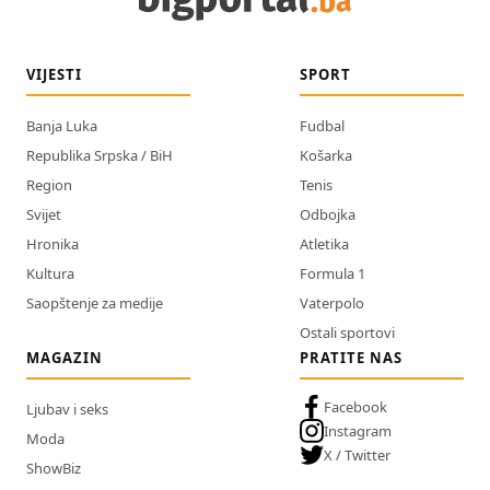
VIJESTI
SPORT
Banja Luka
Fudbal
Republika Srpska / BiH
Košarka
Region
Tenis
Svijet
Odbojka
Hronika
Atletika
Kultura
Formula 1
Saopštenje za medije
Vaterpolo
Ostali sportovi
MAGAZIN
PRATITE NAS
Facebook
Ljubav i seks
Instagram
Moda
X / Twitter
ShowBiz