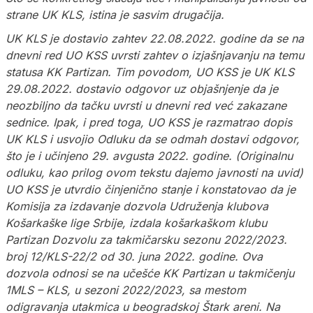
strane UK KLS, istina je sasvim drugačija.
UK KLS je dostavio zahtev 22.08.2022. godine da se na
dnevni red UO KSS uvrsti zahtev o izjašnjavanju na temu
statusa KK Partizan. Tim povodom, UO KSS je UK KLS
29.08.2022. dostavio odgovor uz objašnjenje da je
neozbiljno da tačku uvrsti u dnevni red već zakazane
sednice. Ipak, i pred toga, UO KSS je razmatrao dopis
UK KLS i usvojio Odluku da se odmah dostavi odgovor,
što je i učinjeno 29. avgusta 2022. godine. (Originalnu
odluku, kao prilog ovom tekstu dajemo javnosti na uvid)
UO KSS je utvrdio činjenično stanje i konstatovao da je
Komisija za izdavanje dozvola Udruženja klubova
Košarkaške lige Srbije, izdala košarkaškom klubu
Partizan Dozvolu za takmičarsku sezonu 2022/2023.
broj 12/KLS-22/2 od 30. juna 2022. godine. Ova
dozvola odnosi se na učešće KK Partizan u takmičenju
1MLS – KLS, u sezoni 2022/2023, sa mestom
odigravanja utakmica u beogradskoj Štark areni. Na