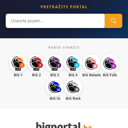
PRETRAŽITE PORTAL
Search
for:
RADIO STANICE
BiG 1
BiG 2
BiG 3
BiG 4
BiG Balade
BiG Folk
BiG iG
BiG Rock