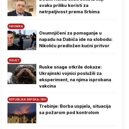
svaku priliku koristi za
netrpeljivost prema Srbima
HRONIKA
Osumnjičeni za pomaganje u
napadu na Dabića ide na slobodu:
Nikoliću predložen kućni pritvor
SVIJET
Ruske snage otkrile dokaze:
Ukrajinski vojnici poslužili za
eksperiment, na njima isprobana
vakcina
REPUBLIKA SRPSKA / BIH
Trebinje: Borba uspjela, situacija
sa požarom pod kontrolom