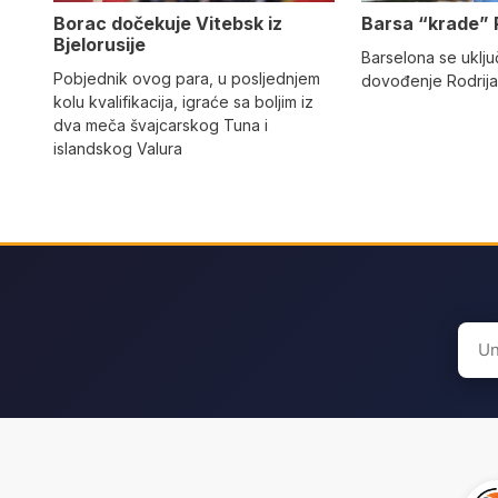
Barsa “krade” 
Borac dočekuje Vitebsk iz
Bjelorusije
Barselona se uključ
Pobjednik ovog para, u posljednjem
dovođenje Rodrija
kolu kvalifikacija, igraće sa boljim iz
dva meča švajcarskog Tuna i
islandskog Valura
Sear
for: