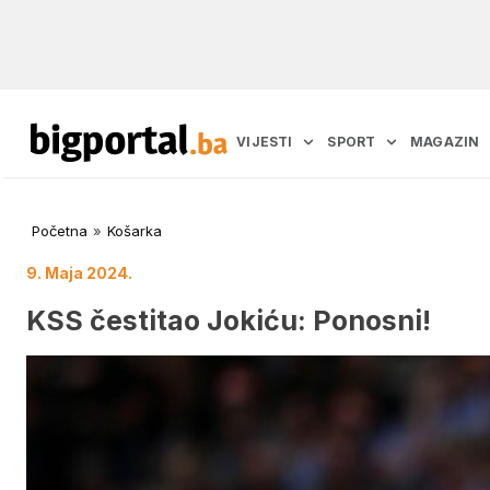
VIJESTI
SPORT
MAGAZIN
Početna
»
Košarka
9. Maja 2024.
KSS čestitao Jokiću: Ponosni!