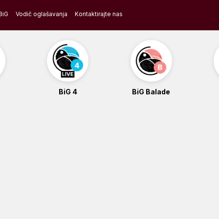
BiG
Vodič oglašavanja
Kontaktirajte nas
BiG 4
BiG Balade