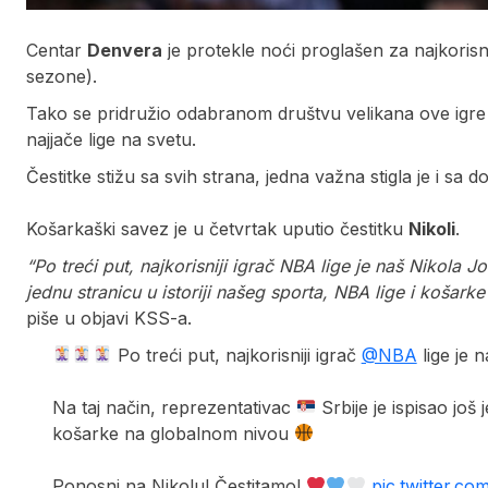
Centar
Denvera
je protekle noći proglašen za najkorisn
sezone).
Tako se pridružio odabranom društvu velikana ove igre koji
najjače lige na svetu.
Čestitke stižu sa svih strana, jedna važna stigla je i sa
Košarkaški savez je u četvrtak uputio čestitku
Nikoli
.
“Po treći put, najkorisniji igrač NBA lige je naš Nikola Jo
jednu stranicu u istoriji našeg sporta, NBA lige i košar
piše u objavi KSS-a.
Po treći put, najkorisniji igrač
@NBA
lige je 
Na taj način, reprezentativac
Srbije je ispisao još 
košarke na globalnom nivou
Ponosni na Nikolu! Čestitamo!
pic.twitter.