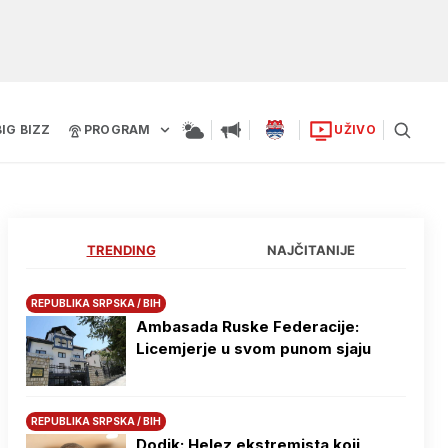
BIG BIZZ
PROGRAM
UŽIVO
TRENDING
NAJČITANIJE
REPUBLIKA SRPSKA / BIH
Ambasada Ruske Federacije:
Licemjerje u svom punom sjaju
REPUBLIKA SRPSKA / BIH
Dodik: Helez ekstremista koji