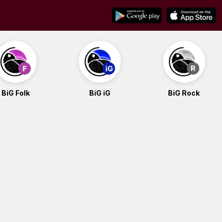
BiG Folk
BiG iG
BiG Rock