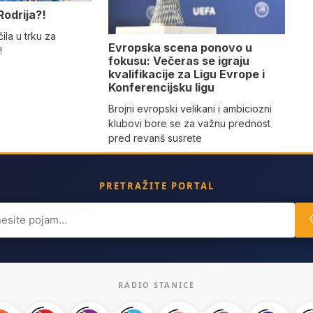
Rodrija?!
ila u trku za
Evropska scena ponovo u
!
fokusu: Večeras se igraju
kvalifikacije za Ligu Evrope i
Konferencijsku ligu
Brojni evropski velikani i ambiciozni
klubovi bore se za važnu prednost
pred revanš susrete
PRETRAŽITE PORTAL
ch
RADIO STANICE