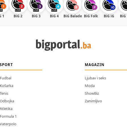
G 1
BiG 2
BiG 3
BiG 4
BiG Balade
BiG Folk
BiG iG
BiG
SPORT
MAGAZIN
Fudbal
Ljubav i seks
Košarka
Moda
Tenis
ShowBiz
Odbojka
Zanimljivo
Atletika
Formula 1
Vaterpolo