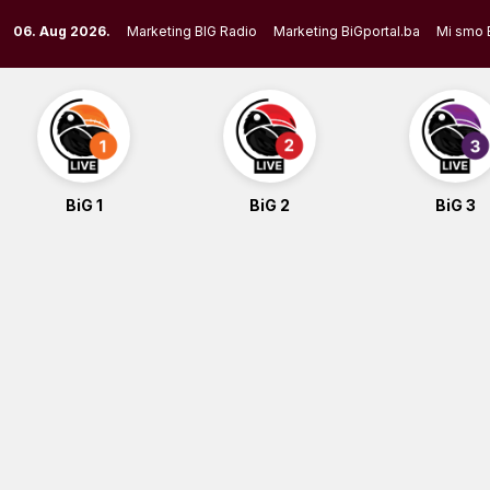
Skip
06. Aug 2026.
Marketing BIG Radio
Marketing BiGportal.ba
Mi smo 
to
content
BiG 1
BiG 2
BiG 3