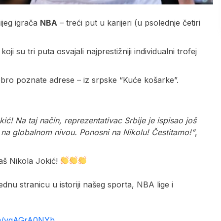
ijeg igrača
NBA
– treći put u karijeri (u psolednje četiri
 su tri puta osvajali najprestižniji individualni trofej
 dobro poznate adrese – iz srpske “Kuće košarke”.
kić! Na taj način, reprezentativac Srbije je ispisao još
ke na globalnom nivou. Ponosni na Nikolu! Čestitamo!”
,
naš Nikola Jokić!
jednu stranicu u istoriji našeg sporta, NBA lige i
com/vqAGrA0NYh