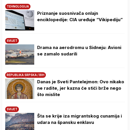
TEHNOLOGIJA
Priznanje suosnivača onlajn
enciklopedije: CIA uređuje “Vikipediju”
SVIJET
Drama na aerodromu u Sidneju: Avioni
se zamalo sudarili
REPUBLIKA SRPSKA / BIH
Danas je Sveti Pantelejmon: Ovo nikako
ne radite, jer kazna će stići brže nego
što mislite
SVIJET
Šta se krije iza migrantskog cunamija i
udara na špansku enklavu