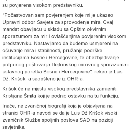
su povjerena visokom predstavniku.
“Počastvovan sam povjerenjem koje mi je ukazao
Upravni odbor Savjeta za sprovođenje mira. Ovaj
mandat obavljaću u skladu sa Opštim okvirnim
sporazumom za mir i ovlašćenjima povjerenim visokom
predstavniku. Nastavljamo da budemo usmjereni na
očuvanje mira i stabilnosti, pružanje podrške
institucijama Bosne i Hercegovine, te obezbjeđivanje
potpunog poštovanja Dejtonskog mirovnog sporazuma i
ustavnog poretka Bosne i Hercegovine”, rekao je Luis
Dž. Krišok, a saopšteno je iz OHR-a.
Krišok će na mjestu visokog predstavnika zamijeniti
Kristijana Šmita koji je podnio ostavku na tu funkciju.
Inače, na zvaničnoj biografiji koja je objavljena na
stranici OHR-a navodi se da je Luis Dž Krišok visoki
zvaničnik Službe spoljnih poslova SAD na poziciji
savjetnika.