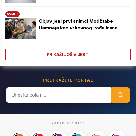
SVIJET
Objavljeni prvi snimci Modžtabe
Hamneja kao vrhovnog vođe Irana
PRIKAŽI JOŠ VIJESTI
PRETRAŽITE PORTAL
Search
for:
RADIO STANICE