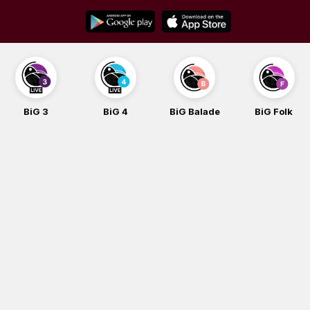
Skip
to
content
BiG 3
BiG 4
BiG Balade
BiG Folk