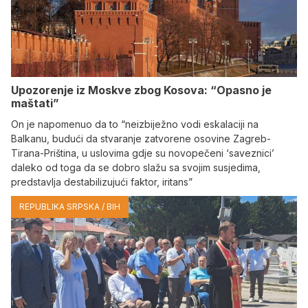
Upozorenje iz Moskve zbog Kosova: “Opasno je
maštati”
On je napomenuo da to “neizbiježno vodi eskalaciji na
Balkanu, budući da stvaranje zatvorene osovine Zagreb-
Tirana-Priština, u uslovima gdje su novopečeni ‘saveznici’
daleko od toga da se dobro slažu sa svojim susjedima,
predstavlja destabilizujući faktor, iritans”
REPUBLIKA SRPSKA / BIH