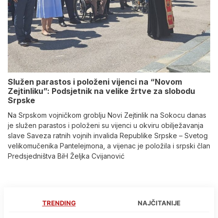
Služen parastos i položeni vijenci na “Novom
Zejtinliku”: Podsjetnik na velike žrtve za slobodu
Srpske
Na Srpskom vojničkom groblju Novi Zejtinlik na Sokocu danas
je služen parastos i položeni su vijenci u okviru obilježavanja
slave Saveza ratnih vojnih invalida Republike Srpske – Svetog
velikomučenika Pantelejmona, a vijenac je položila i srpski član
Predsjedništva BiH Željka Cvijanović
TRENDING
NAJČITANIJE