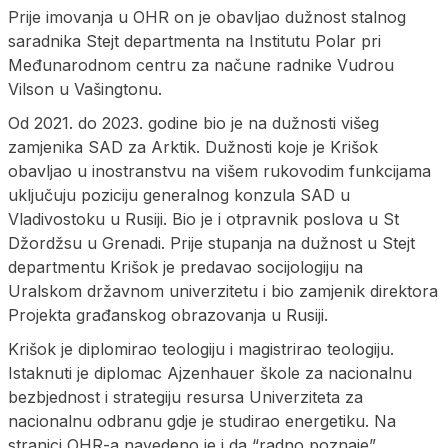
Prije imovanja u OHR on je obavljao dužnost stalnog
saradnika Stejt departmenta na Institutu Polar pri
Međunarodnom centru za načune radnike Vudrou
Vilson u Vašingtonu.
Od 2021. do 2023. godine bio je na dužnosti višeg
zamjenika SAD za Arktik. Dužnosti koje je Krišok
obavljao u inostranstvu na višem rukovodim funkcijama
uključuju poziciju generalnog konzula SAD u
Vladivostoku u Rusiji. Bio je i otpravnik poslova u St
Džordžsu u Grenadi. Prije stupanja na dužnost u Stejt
departmentu Krišok je predavao socijologiju na
Uralskom državnom univerzitetu i bio zamjenik direktora
Projekta građanskog obrazovanja u Rusiji.
Krišok je diplomirao teologiju i magistrirao teologiju.
Istaknuti je diplomac Ajzenhauer škole za nacionalnu
bezbjednost i strategiju resursa Univerziteta za
nacionalnu odbranu gdje je studirao energetiku. Na
stranici OHR-a navedeno je i da “radno poznaje”