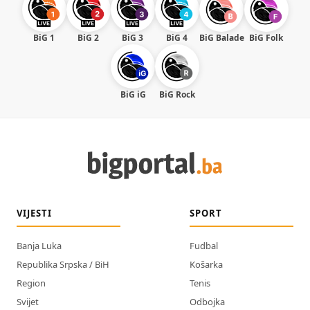
BiG 1
BiG 2
BiG 3
BiG 4
BiG Balade
BiG Folk
BiG iG
BiG Rock
VIJESTI
SPORT
Banja Luka
Fudbal
Republika Srpska / BiH
Košarka
Region
Tenis
Svijet
Odbojka