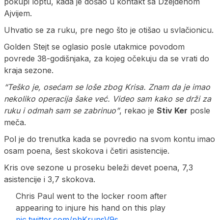
pokupi loptu, kada je došao u kontakt sa Džejdenom
Ajvijem.
Uhvatio se za ruku, pre nego što je otišao u svlačionicu.
Golden Stejt se oglasio posle utakmice povodom
povrede 38-godišnjaka, za kojeg očekuju da se vrati do
kraja sezone.
“Teško je, osećam se loše zbog Krisa. Znam da je imao
nekoliko operacija šake već. Video sam kako se drži za
ruku i odmah sam se zabrinuo”
, rekao je
Stiv Ker
posle
meča.
Pol je do trenutka kada se povredio na svom kontu imao
osam poena, šest skokova i četiri asistencije.
Kris ove sezone u proseku beleži devet poena, 7,3
asistencije i 3,7 skokova.
Chris Paul went to the locker room after
appearing to injure his hand on this play
pic.twitter.com/phKrunsV9s