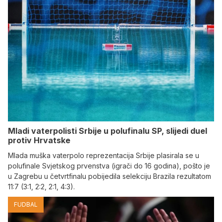
Mladi vaterpolisti Srbije u polufinalu SP, slijedi duel
protiv Hrvatske
Mlada muška vaterpolo reprezentacija Srbije plasirala se u
polufinale Svjetskog prvenstva (igrači do 16 godina), pošto je
u Zagrebu u četvrtfinalu pobijedila selekciju Brazila rezultatom
11:7 (3:1, 2:2, 2:1, 4:3).
FUDBAL