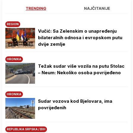
TRENDING
NAJČITANIJE
REGION
Vučić: Sa Zelenskim o unapređenju
bilateralnih odnosa i evropskom putu
dvije zemlje
HRONIKA
Težak sudar više vozila na putu Stolac
– Neum: Nekoliko osoba povrijeđeno
HRONIKA
Sudar vozova kod Bjelovara, ima
povrijeđenih
REPUBLIKA SRPSKA / BIH