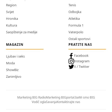
Region
Tenis
Svijet
Odbojka
Hronika
Atletika
Kultura
Formula 1
Saopštenje za medije
Vaterpolo
Ostali sportovi
MAGAZIN
PRATITE NAS
Facebook
Ljubav i seks
Instagram
Moda
X / Twitter
ShowBiz
Zanimljivo
Marketing BIG Radio
Marketing BIGportal.ba
Mi smo BIG
Vodič oglašavanja
Kontaktirajte nas