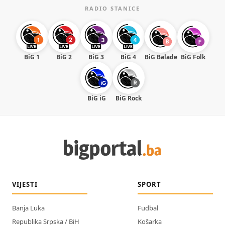
RADIO STANICE
BiG 1
BiG 2
BiG 3
BiG 4
BiG Balade
BiG Folk
BiG iG
BiG Rock
VIJESTI
SPORT
Banja Luka
Fudbal
Republika Srpska / BiH
Košarka