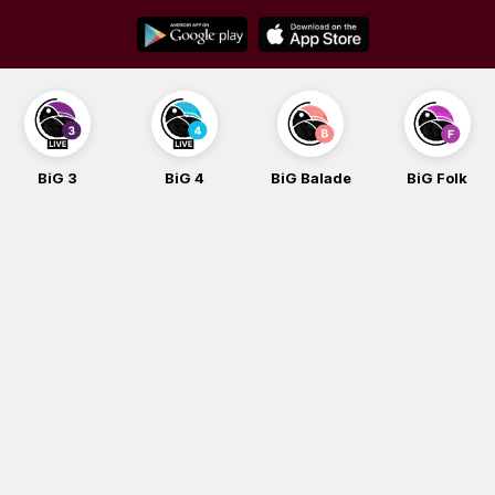
Skip
to
content
BiG 3
BiG 4
BiG Balade
BiG Folk