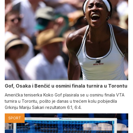
Gof, Osaka i Benčić u osmini finala turnira u Torontu
Američka teniserka Koko Gof plasirala se u osminu finala VTA
turnira u Torontu, pošto je danas u trećem kolu pobijedila
Grkinju Mariju Sakari rezultatom 6:1, 6:4.
SPORT