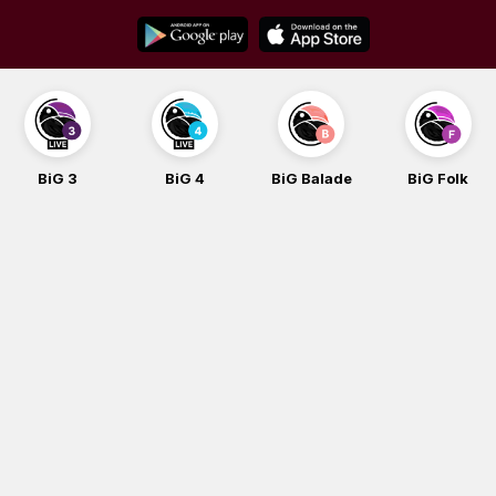
Skip
to
content
BiG 3
BiG 4
BiG Balade
BiG Folk