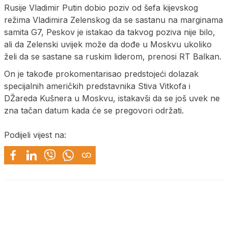
Rusije Vladimir Putin dobio poziv od šefa kijevskog
režima Vladimira Zelenskog da se sastanu na marginama
samita G7, Peskov je istakao da takvog poziva nije bilo,
ali da Zelenski uvijek može da dođe u Moskvu ukoliko
želi da se sastane sa ruskim liderom, prenosi RT Balkan.
On je takođe prokomentarisao predstojeći dolazak
specijalnih američkih predstavnika Stiva Vitkofa i
DŽareda Kušnera u Moskvu, istakavši da se još uvek ne
zna tačan datum kada će se pregovori održati.
Podijeli vijest na: