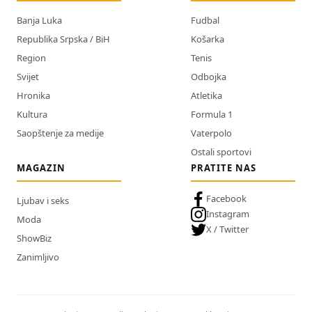
Banja Luka
Fudbal
Republika Srpska / BiH
Košarka
Region
Tenis
Svijet
Odbojka
Hronika
Atletika
Kultura
Formula 1
Saopštenje za medije
Vaterpolo
Ostali sportovi
MAGAZIN
PRATITE NAS
Facebook
Ljubav i seks
Instagram
Moda
X / Twitter
ShowBiz
Zanimljivo