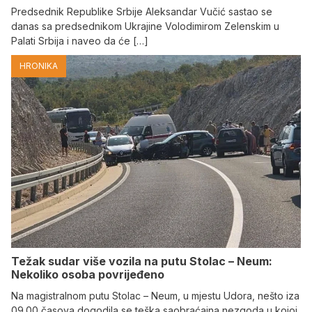
Predsednik Republike Srbije Aleksandar Vučić sastao se
danas sa predsednikom Ukrajine Volodimirom Zelenskim u
Palati Srbija i naveo da će […]
HRONIKA
Težak sudar više vozila na putu Stolac – Neum:
Nekoliko osoba povrijeđeno
Na magistralnom putu Stolac – Neum, u mjestu Udora, nešto iza
09.00 časova dogodila se teška saobraćajna nezgoda u kojoj