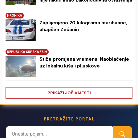
HRONIKA
Zaplijenjeno 20 kilograma marihuane,
uhapšen Zećanin
REPUBLIKA SRPSKA / BIH
Stiže promjena vremena: Naoblačenje
uz lokalnu kišu i pljuskove
PRIKAŽI JOŠ VIJESTI
PRETRAŽITE PORTAL
Search
for: