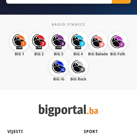
RADIO STANICE
BiG 1
BiG 2
BiG 3
BiG 4
BiG Balade
BiG Folk
BiG iG
BiG Rock
VIJESTI
SPORT