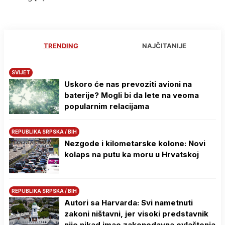
TRENDING
NAJČITANIJE
SVIJET
Uskoro će nas prevoziti avioni na
baterije? Mogli bi da lete na veoma
popularnim relacijama
REPUBLIKA SRPSKA / BIH
Nezgode i kilometarske kolone: Novi
kolaps na putu ka moru u Hrvatskoj
REPUBLIKA SRPSKA / BIH
Autori sa Harvarda: Svi nametnuti
zakoni ništavni, jer visoki predstavnik
nije nikad imao zakonodavna ovlaštenja