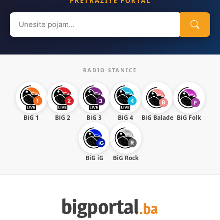
PRETRAŽITE PORTAL
Search
for:
RADIO STANICE
BiG 1
BiG 2
BiG 3
BiG 4
BiG Balade
BiG Folk
BiG iG
BiG Rock