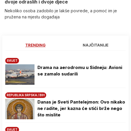
dvoje odraslih i dvoje djece
Nekoliko osoba zadobilo je lakše povrede, a pomoć im je
pružena na mjestu događaja
TRENDING
NAJČITANIJE
SVIJET
Drama na aerodromu u Sidneju: Avioni
se zamalo sudarili
REPUBLIKA SRPSKA / BIH
Danas je Sveti Pantelejmon: Ovo nikako
ne radite, jer kazna će stići brže nego
što mislite
SVIJET