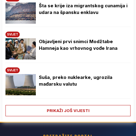
Šta se krije iza migrantskog cunamija i
udara na špansku enklavu
SVIJET
Objavljeni prvi snimci Modžtabe
Hamneja kao vrhovnog vođe Irana
SVIJET
Suša, preko nuklearke, ugrozila
mađarsku valutu
PRIKAŽI JOŠ VIJESTI