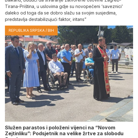
Tirana-Priština, u uslovima gdje su novopečeni ‘saveznici’
daleko od toga da se dobro slažu sa svojim susjedima,
predstavlja destabilizujući faktor, iritans”
REPUBLIKA SRPSKA / BIH
Služen parastos i položeni vijenci na “Novom
Zejtinliku”: Podsjetnik na velike žrtve za slobodu