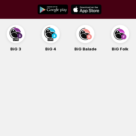
Skip
to
content
BiG 3
BiG 4
BiG Balade
BiG Folk