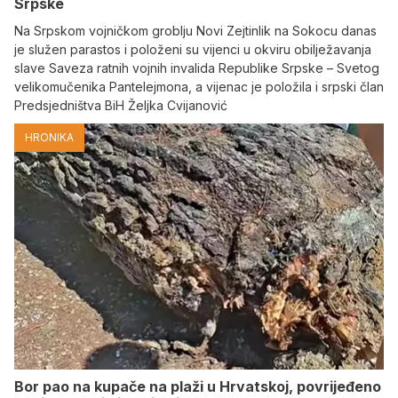
Srpske
Na Srpskom vojničkom groblju Novi Zejtinlik na Sokocu danas
je služen parastos i položeni su vijenci u okviru obilježavanja
slave Saveza ratnih vojnih invalida Republike Srpske – Svetog
velikomučenika Pantelejmona, a vijenac je položila i srpski član
Predsjedništva BiH Željka Cvijanović
HRONIKA
Bor pao na kupače na plaži u Hrvatskoj, povrijeđeno