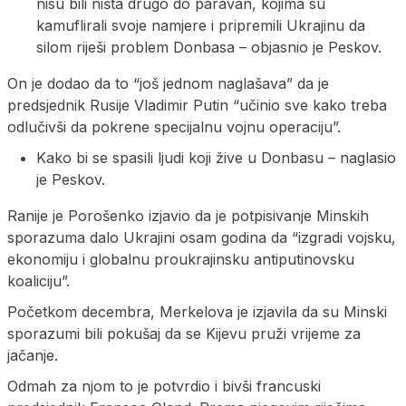
nisu bili ništa drugo do paravan, kojima su
kamuflirali svoje namjere i pripremili Ukrajinu da
silom riješi problem Donbasa – objasnio je Peskov.
On je dodao da to “još jednom naglašava” da je
predsjednik Rusije Vladimir Putin “učinio sve kako treba
odlučivši da pokrene specijalnu vojnu operaciju”.
Kako bi se spasili ljudi koji žive u Donbasu – naglasio
je Peskov.
Ranije je Porošenko izjavio da je potpisivanje Minskih
sporazuma dalo Ukrajini osam godina da “izgradi vojsku,
ekonomiju i globalnu proukrajinsku antiputinovsku
koaliciju”.
Početkom decembra, Merkelova je izjavila da su Minski
sporazumi bili pokušaj da se Kijevu pruži vrijeme za
jačanje.
Odmah za njom to je potvrdio i bivši francuski