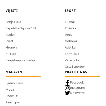
VIJESTI
SPORT
Banja Luka
Fudbal
Republika Srpska / BiH
Košarka
Region
Tenis
Svijet
Odbojka
Hronika
Atletika
Kultura
Formula 1
Saopštenje za medije
Vaterpolo
Ostali sportovi
MAGAZIN
PRATITE NAS
Facebook
Ljubav i seks
Instagram
Moda
X / Twitter
ShowBiz
Zanimljivo