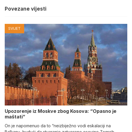
Povezane vijesti
SVIJET
Upozorenje iz Moskve zbog Kosova: “Opasno je
maštati”
On je napomenuo da to “neizbiježno vodi eskalaciji na
Balkanu, budući da stvaranje zatvorene osovine Zagreb-