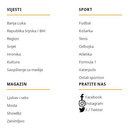
VIJESTI
SPORT
Banja Luka
Fudbal
Republika Srpska / BiH
Košarka
Region
Tenis
Svijet
Odbojka
Hronika
Atletika
Kultura
Formula 1
Saopštenje za medije
Vaterpolo
Ostali sportovi
MAGAZIN
PRATITE NAS
Facebook
Ljubav i seks
Instagram
Moda
X / Twitter
ShowBiz
Zanimljivo