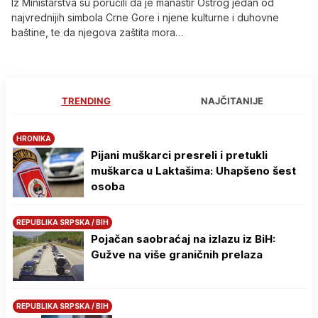
Iz Ministarstva su poručili da je manastir Ostrog jedan od
najvrednijih simbola Crne Gore i njene kulturne i duhovne
baštine, te da njegova zaštita mora…
TRENDING
NAJČITANIJE
HRONIKA
Pijani muškarci presreli i pretukli
muškarca u Laktašima: Uhapšeno šest
osoba
REPUBLIKA SRPSKA / BIH
Pojačan saobraćaj na izlazu iz BiH:
Gužve na više graničnih prelaza
REPUBLIKA SRPSKA / BIH