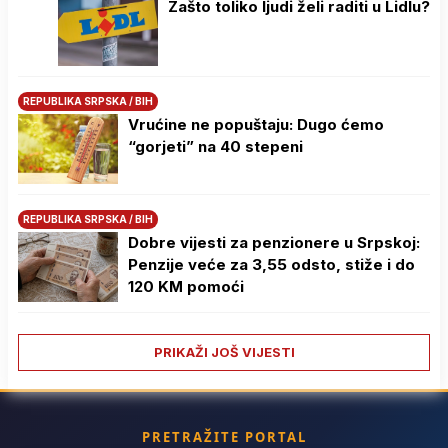
Zašto toliko ljudi želi raditi u Lidlu?
REPUBLIKA SRPSKA / BIH
Vrućine ne popuštaju: Dugo ćemo
“gorjeti” na 40 stepeni
REPUBLIKA SRPSKA / BIH
Dobre vijesti za penzionere u Srpskoj:
Penzije veće za 3,55 odsto, stiže i do
120 KM pomoći
PRIKAŽI JOŠ VIJESTI
PRETRAŽITE PORTAL