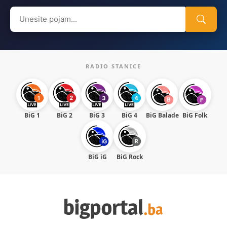
Search
for:
RADIO STANICE
BiG 1
BiG 2
BiG 3
BiG 4
BiG Balade
BiG Folk
BiG iG
BiG Rock