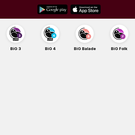
Skip
to
content
BiG 3
BiG 4
BiG Balade
BiG Folk