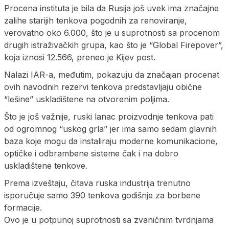
Procena instituta je bila da Rusija još uvek ima značajne
zalihe starijih tenkova pogodnih za renoviranje,
verovatno oko 6.000, što je u suprotnosti sa procenom
drugih istraživačkih grupa, kao što je “Global Firepover”,
koja iznosi 12.566, preneo je Kijev post.
Nalazi IAR-a, međutim, pokazuju da značajan procenat
ovih navodnih rezervi tenkova predstavljaju obične
“lešine” uskladištene na otvorenim poljima.
Što je još važnije, ruski lanac proizvodnje tenkova pati
od ogromnog “uskog grla” jer ima samo sedam glavnih
baza koje mogu da instaliraju moderne komunikacione,
optičke i odbrambene sisteme čak i na dobro
uskladištene tenkove.
Prema izveštaju, čitava ruska industrija trenutno
isporučuje samo 390 tenkova godišnje za borbene
formacije.
Ovo je u potpunoj suprotnosti sa zvaničnim tvrdnjama