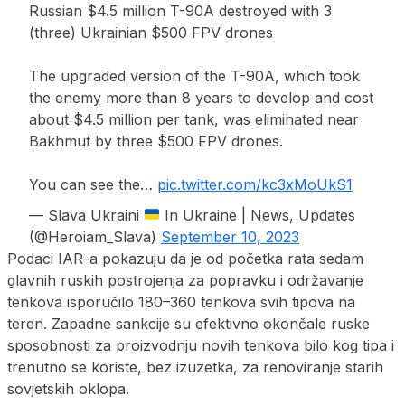
Russian $4.5 million T-90A destroyed with 3
(three) Ukrainian $500 FPV drones
The upgraded version of the T-90A, which took
the enemy more than 8 years to develop and cost
about $4.5 million per tank, was eliminated near
Bakhmut by three $500 FPV drones.
You can see the…
pic.twitter.com/kc3xMoUkS1
— Slava Ukraini
In Ukraine | News, Updates
(@Heroiam_Slava)
September 10, 2023
Podaci IAR-a pokazuju da je od početka rata sedam
glavnih ruskih postrojenja za popravku i održavanje
tenkova isporučilo 180–360 tenkova svih tipova na
teren. Zapadne sankcije su efektivno okončale ruske
sposobnosti za proizvodnju novih tenkova bilo kog tipa i
trenutno se koriste, bez izuzetka, za renoviranje starih
sovjetskih oklopa.