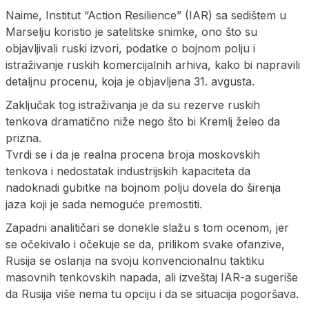
Naime, Institut “Action Resilience” (IAR) sa sedištem u
Marselju koristio je satelitske snimke, ono što su
objavljivali ruski izvori, podatke o bojnom polju i
istraživanje ruskih komercijalnih arhiva, kako bi napravili
detaljnu procenu, koja je objavljena 31. avgusta.
Zaključak tog istraživanja je da su rezerve ruskih
tenkova dramatično niže nego što bi Kremlj želeo da
prizna.
Tvrdi se i da je realna procena broja moskovskih
tenkova i nedostatak industrijskih kapaciteta da
nadoknadi gubitke na bojnom polju dovela do širenja
jaza koji je sada nemoguće premostiti.
Zapadni analitičari se donekle slažu s tom ocenom, jer
se očekivalo i očekuje se da, prilikom svake ofanzive,
Rusija se oslanja na svoju konvencionalnu taktiku
masovnih tenkovskih napada, ali izveštaj IAR-a sugeriše
da Rusija više nema tu opciju i da se situacija pogoršava.