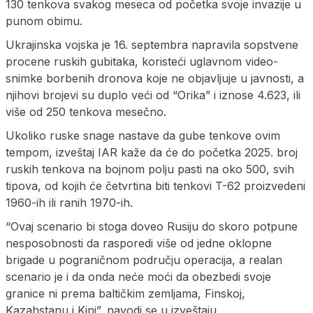
130 tenkova svakog meseca od početka svoje invazije u
punom obimu.
Ukrajinska vojska je 16. septembra napravila sopstvene
procene ruskih gubitaka, koristeći uglavnom video-
snimke borbenih dronova koje ne objavljuje u javnosti, a
njihovi brojevi su duplo veći od “Orika” i iznose 4.623, ili
više od 250 tenkova mesečno.
Ukoliko ruske snage nastave da gube tenkove ovim
tempom, izveštaj IAR kaže da će do početka 2025. broj
ruskih tenkova na bojnom polju pasti na oko 500, svih
tipova, od kojih će četvrtina biti tenkovi T-62 proizvedeni
1960-ih ili ranih 1970-ih.
“Ovaj scenario bi stoga doveo Rusiju do skoro potpune
nesposobnosti da rasporedi više od jedne oklopne
brigade u pograničnom području operacija, a realan
scenario je i da onda neće moći da obezbedi svoje
granice ni prema baltičkim zemljama, Finskoj,
Kazahstanu i Kini”, navodi se u izveštaju.