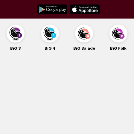
Skip
to
content
BiG 3
BiG 4
BiG Balade
BiG Folk