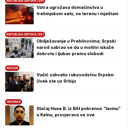
REPUBLIKA SRPSKA / BIH
Vatra ugrožava domaćinstva u
trebinjskom selu, na terenu i mještani
REPUBLIKA SRPSKA / BIH
Obilježavanje u Prebilovcima; Srpski
narod sabrao se da u molitvi iskaže
dobrotu i ljubav prema slobodi
REGION
Vučić zahvalio rukovodstvu Srpske:
Uvek ste uz Srbiju
HRONIKA
Slučaj Huse B. iz BiH pokrenuo “lavinu”
u Kelnu, provjerava se sve