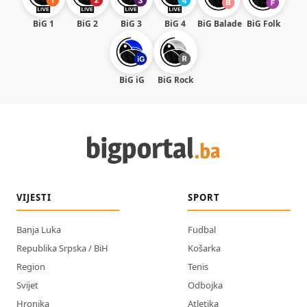
BiG 1
BiG 2
BiG 3
BiG 4
BiG Balade
BiG Folk
BiG iG
BiG Rock
VIJESTI
SPORT
Banja Luka
Fudbal
Republika Srpska / BiH
Košarka
Region
Tenis
Svijet
Odbojka
Hronika
Atletika