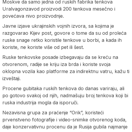
Moskve da samo jedna od ruskih fabrika tenkova
Uralvagonzavod proizvodi 200 tenkova mesečno i
povećava nivo proizvodnje.
Javne izjave ukrajinskih vojnih izvora, sa kojima je
razgovarao Kijev post, govore o tome da su od proleća
ruske snage retko koristile tenkove u borbi, a kada ih
koriste, ne koriste više od pet ili šest.
Ruske tenkovske posade izbegavaju da se kreću na
otvorenom, radije se kriju iza brda i koriste svoja
oklopna vozila kao platforme za indirektnu vatru, kažu ti
izveštaji.
Procene gubitaka ruskih tenkova do danas variraju, ali
po gotovo svakoj od njih, nadmašuju broj tenkova koji bi
ruska industrija mogla da isporuči.
Nezavisna grupa za praćenje “Orik”, koristeći
prvenstveno fotografije i video-snimke otvorenog koda,
daje konzervativnu procenu da je Rusija gubila najmanje