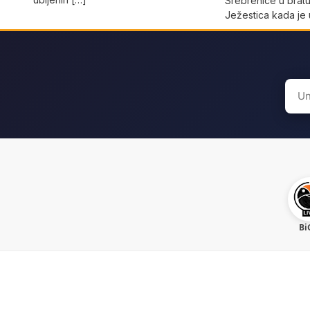
Srebrenice u brat
Јežestica kada je
Sear
for:
Bi