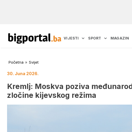
VIJESTI
SPORT
MAGAZIN
Početna
»
Svijet
30. Juna 2026.
Kremlj: Moskva poziva međunarodn
zločine kijevskog režima