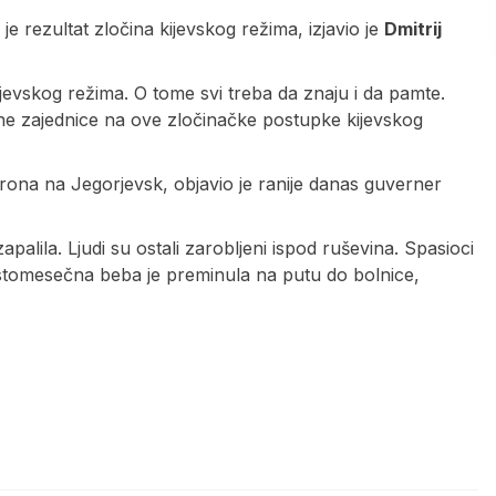
 rezultat zločina kijevskog režima, izjavio je
Dmitrij
 kijevskog režima. O tome svi treba da znaju i da pamte.
 zajednice na ove zločinačke postupke kijevskog
ona na Jegorjevsk, objavio je ranije danas guverner
alila. Ljudi su ostali zarobljeni ispod ruševina. Spasioci
šestomesečna beba je preminula na putu do bolnice,