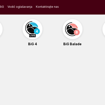
BiG
Vodič oglašavanja
Kontaktirajte nas
BiG 4
BiG Balade