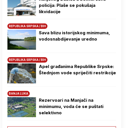
policija: Plaše se pokušaja
likvidacije
REPUBLIKA SRPSKA / BIH
Sava blizu istorijskog minimuma,
vodosnabdijevanje uredno
REPUBLIKA SRPSKA / BIH
Apel građanima Republike Srpske:
Štednjom vode spriječiti restrikcije
BANJA LUKA
Rezervoari na Manjači na
minimumu, voda će se puštati
selektivno