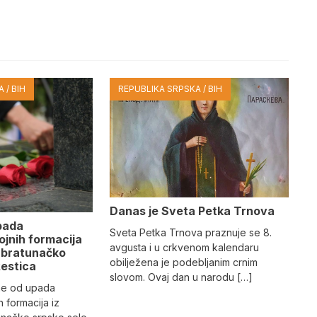
 / BIH
REPUBLIKA SRPSKA / BIH
Danas je Sveta Petka Trnova
pada
Sveta Petka Trnova praznuje se 8.
ojnih formacija
avgusta i u crkvenom kalendaru
u bratunačko
obilježena je podebljanim crnim
žestica
slovom. Ovaj dan u narodu […]
ne od upada
h formacija iz