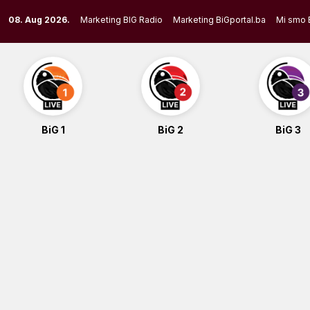
Skip
08. Aug 2026.
Marketing BIG Radio
Marketing BiGportal.ba
Mi smo 
to
content
BiG 1
BiG 2
BiG 3