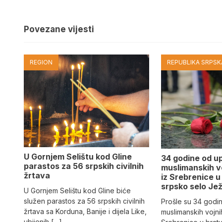
Povezane vijesti
REGION
REPUBLIKA SRPSKA
U Gornjem Selištu kod Gline
34 godine od u
parastos za 56 srpskih civilnih
muslimanskih v
žrtava
iz Srebrenice 
srpsko selo Јe
U Gornjem Selištu kod Gline biće
služen parastos za 56 srpskih civilnih
Prošle su 34 godi
žrtava sa Korduna, Banije i dijela Like,
muslimanskih vojni
ubijenih […]