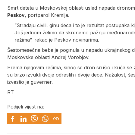
Smrt deteta u Moskovskoj oblasti usled napada dronom je
Peskov
, portparol Kremlja.
“Stradaju civili, ginu deca i to je rezultat postupaka
Još jednom želimo da skrenemo pažnju međunarodne
režima”, rekao je Peskov novinarima.
Šestomesečna beba je poginula u napadu ukrajinskog dr
Moskovske oblasti Andrej Vorobjov.
Prema njegovim rečima, sinoć se dron srušio i kuća se zap
su brzo izvukli dvoje odraslih i dvoje dece. Nažalost, 
izvestio je guverner.
RT
Podijeli vijest na: