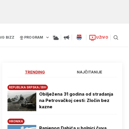
BIG BIZZ
PROGRAM
UŽIVO
TRENDING
NAJČITANIJE
REPUBLIKA SRPSKA / BIH
Obilježena 31 godina od stradanja
na Petrovačkoj cesti: Zločin bez
kazne
HRONIKA
Ranjenog Dabića u bolnici čuva