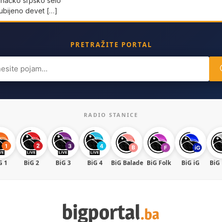
unačko srpsko selo
 ubijeno devet […]
PRETRAŽITE PORTAL
ch
RADIO STANICE
G 1
BiG 2
BiG 3
BiG 4
BiG Balade
BiG Folk
BiG iG
BiG