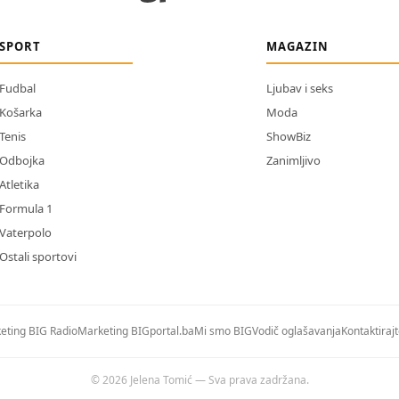
SPORT
MAGAZIN
Fudbal
Ljubav i seks
Košarka
Moda
Tenis
ShowBiz
Odbojka
Zanimljivo
Atletika
Formula 1
Vaterpolo
Ostali sportovi
eting BIG Radio
Marketing BIGportal.ba
Mi smo BIG
Vodič oglašavanja
Kontaktiraj
© 2026 Jelena Tomić — Sva prava zadržana.