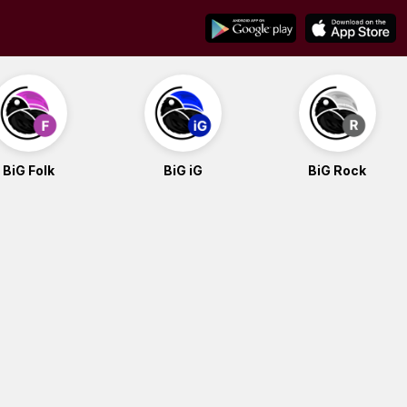
BiG Folk
BiG iG
BiG Rock