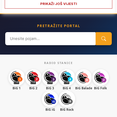
PRIKAŽI JOŠ VIJESTI
PRETRAŽITE PORTAL
Search
for:
RADIO STANICE
BiG 1
BiG 2
BiG 3
BiG 4
BiG Balade
BiG Folk
BiG iG
BiG Rock