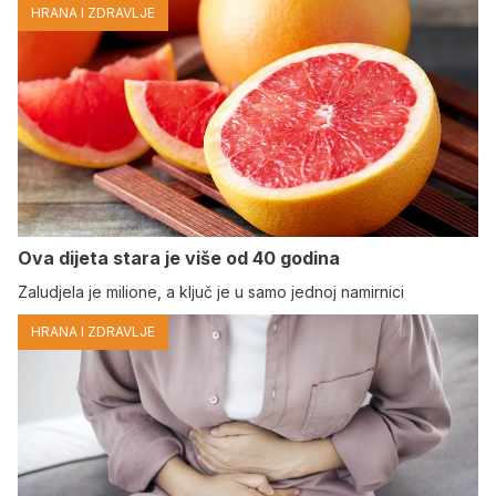
HRANA I ZDRAVLJE
Ova dijeta stara je više od 40 godina
Zaludjela je milione, a ključ je u samo jednoj namirnici
HRANA I ZDRAVLJE