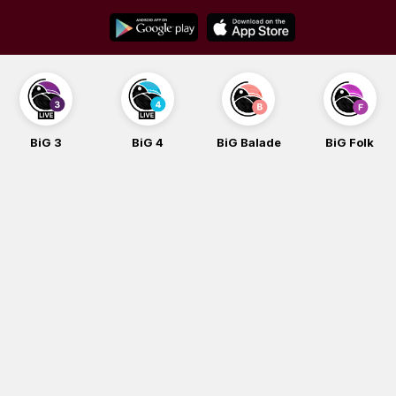
Skip
to
content
BiG 4
BiG Balade
BiG Folk
BiG iG