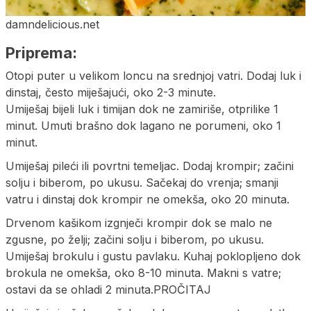
damndelicious.net
Priprema:
Otopi puter u velikom loncu na srednjoj vatri. Dodaj luk i
dinstaj, često miješajući, oko 2-3 minute.
Umiješaj bijeli luk i timijan dok ne zamiriše, otprilike 1
minut. Umuti brašno dok lagano ne porumeni, oko 1
minut.
Umiješaj pileći ili povrtni temeljac. Dodaj krompir; začini
solju i biberom, po ukusu. Sačekaj do vrenja; smanji
vatru i dinstaj dok krompir ne omekša, oko 20 minuta.
Drvenom kašikom izgnječi krompir dok se malo ne
zgusne, po želji; začini solju i biberom, po ukusu.
Umiješaj brokulu i gustu pavlaku. Kuhaj poklopljeno dok
brokula ne omekša, oko 8-10 minuta. Makni s vatre;
ostavi da se ohladi 2 minuta.PROČITAJ