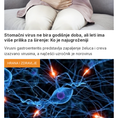
Stomačni virus ne bira godišnje doba, ali leti ima
više prilika za širenje: Ko je najugroženiji
Virusni gastroenteritis predstavlja zapaljenje želuca i creva
izazvano virusima, a najčešći uzročnik je norovirus
HRANA I ZDRAVLJE