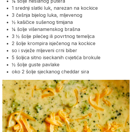
¼ šolje neslanog putera
1 srednji slatki luk, narezan na kockice
3 češnja bijelog luka, mljevenog
½ kašičice sušenog timijana
¼ šolje višenamenskog brašna
3 ½ šolje pilećeg ili povrtnog temeljca
2 šolje krompira isječenog na kockice
so i svježe mljeveni crni biber
5 šoljica sitno iseckanih cvjetića brokule
½ šolje guste pavlake
oko 2 šolje sjeckanog cheddar sira