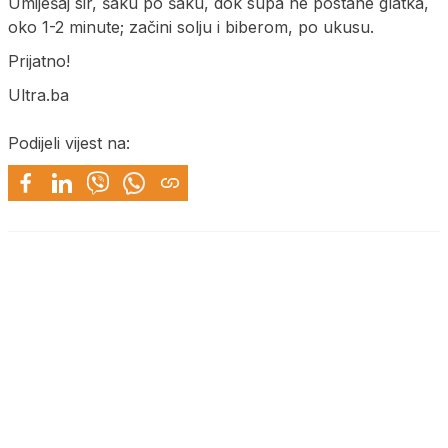
Umiješaj sir, šaku po šaku, dok supa ne postane glatka,
oko 1-2 minute; začini solju i biberom, po ukusu.
Prijatno!
Ultra.ba
Podijeli vijest na: