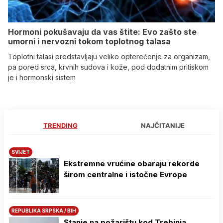
Hormoni pokušavaju da vas štite: Evo zašto ste
umorni i nervozni tokom toplotnog talasa
Toplotni talasi predstavljaju veliko opterećenje za organizam,
pa pored srca, krvnih sudova i kože, pod dodatnim pritiskom
je i hormonski sistem
TRENDING
NAJČITANIJE
SVIJET
Ekstremne vrućine obaraju rekorde
širom centralne i istočne Evrope
REPUBLIKA SRPSKA / BIH
Stanje na požarištu kod Trebinja