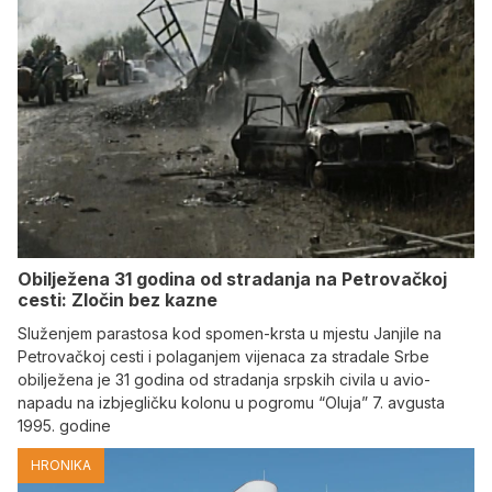
Obilježena 31 godina od stradanja na Petrovačkoj
cesti: Zločin bez kazne
Služenjem parastosa kod spomen-krsta u mjestu Janjile na
Petrovačkoj cesti i polaganjem vijenaca za stradale Srbe
obilježena je 31 godina od stradanja srpskih civila u avio-
napadu na izbjegličku kolonu u pogromu “Oluja” 7. avgusta
1995. godine
HRONIKA