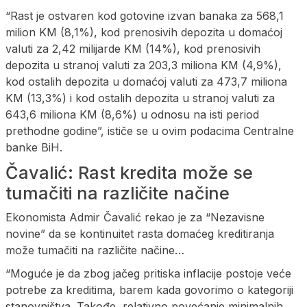
“Rast je ostvaren kod gotovine izvan banaka za 568,1
milion KM (8,1%), kod prenosivih depozita u domaćoj
valuti za 2,42 milijarde KM (14%), kod prenosivih
depozita u stranoj valuti za 203,3 miliona KM (4,9%),
kod ostalih depozita u domaćoj valuti za 473,7 miliona
KM (13,3%) i kod ostalih depozita u stranoj valuti za
643,6 miliona KM (8,6%) u odnosu na isti period
prethodne godine”, ističe se u ovim podacima Centralne
banke BiH.
Čavalić: Rast kredita može se
tumačiti na različite načine
Ekonomista Admir Čavalić rekao je za “Nezavisne
novine” da se kontinuitet rasta domaćeg kreditiranja
može tumačiti na različite načine…
“Moguće je da zbog jačeg pritiska inflacije postoje veće
potrebe za kreditima, barem kada govorimo o kategoriji
stanovništva. Takođe, relativno povećanje minimalnih