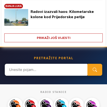
BANJA LUKA
Radovi izazvali haos: Kilometarske
kolone kod Prijedorske petlje
PRIKAŽI JOŠ VIJESTI
PRETRAŽITE PORTAL
Search
for:
RADIO STANICE