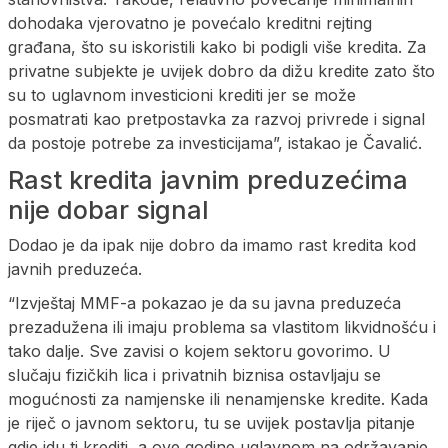
dohodaka vjerovatno je povećalo kreditni rejting
građana, što su iskoristili kako bi podigli više kredita. Za
privatne subjekte je uvijek dobro da dižu kredite zato što
su to uglavnom investicioni krediti jer se može
posmatrati kao pretpostavka za razvoj privrede i signal
da postoje potrebe za investicijama”, istakao je Čavalić.
Rast kredita javnim preduzećima
nije dobar signal
Dodao je da ipak nije dobro da imamo rast kredita kod
javnih preduzeća.
“Izvještaj MMF-a pokazao je da su javna preduzeća
prezadužena ili imaju problema sa vlastitom likvidnošću i
tako dalje. Sve zavisi o kojem sektoru govorimo. U
slučaju fizičkih lica i privatnih biznisa ostavljaju se
mogućnosti za namjenske ili nenamjenske kredite. Kada
je riječ o javnom sektoru, tu se uvijek postavlja pitanje
gdje idu ti krediti, a ove godine uglavnom na održavanje