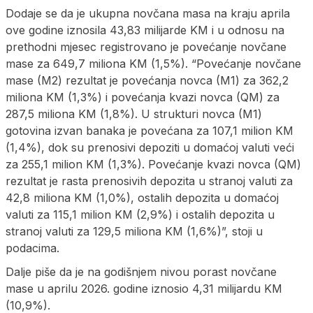
Dodaje se da je ukupna novčana masa na kraju aprila
ove godine iznosila 43,83 milijarde KM i u odnosu na
prethodni mjesec registrovano je povećanje novčane
mase za 649,7 miliona KM (1,5%). “Povećanje novčane
mase (M2) rezultat je povećanja novca (M1) za 362,2
miliona KM (1,3%) i povećanja kvazi novca (QM) za
287,5 miliona KM (1,8%). U strukturi novca (M1)
gotovina izvan banaka je povećana za 107,1 milion KM
(1,4%), dok su prenosivi depoziti u domaćoj valuti veći
za 255,1 milion KM (1,3%). Povećanje kvazi novca (QM)
rezultat je rasta prenosivih depozita u stranoj valuti za
42,8 miliona KM (1,0%), ostalih depozita u domaćoj
valuti za 115,1 milion KM (2,9%) i ostalih depozita u
stranoj valuti za 129,5 miliona KM (1,6%)”, stoji u
podacima.
Dalje piše da je na godišnjem nivou porast novčane
mase u aprilu 2026. godine iznosio 4,31 milijardu KM
(10,9%).