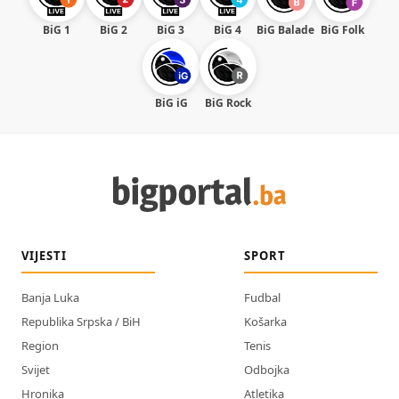
BiG 1
BiG 2
BiG 3
BiG 4
BiG Balade
BiG Folk
BiG iG
BiG Rock
VIJESTI
SPORT
Banja Luka
Fudbal
Republika Srpska / BiH
Košarka
Region
Tenis
Svijet
Odbojka
Hronika
Atletika