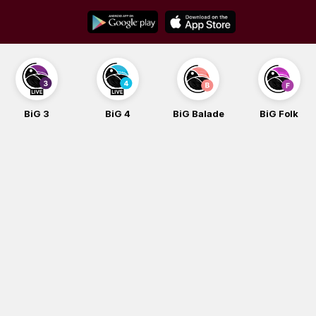
Skip
to
content
BiG 3
BiG 4
BiG Balade
BiG Folk