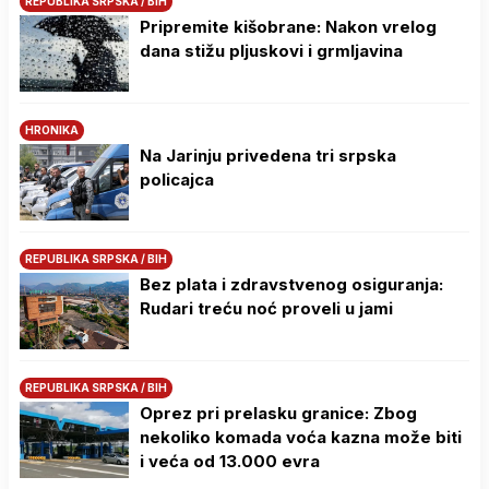
REPUBLIKA SRPSKA / BIH
Pripremite kišobrane: Nakon vrelog
dana stižu pljuskovi i grmljavina
HRONIKA
Na Јarinju privedena tri srpska
policajca
REPUBLIKA SRPSKA / BIH
Bez plata i zdravstvenog osiguranja:
Rudari treću noć proveli u jami
REPUBLIKA SRPSKA / BIH
Oprez pri prelasku granice: Zbog
nekoliko komada voća kazna može biti
i veća od 13.000 evra