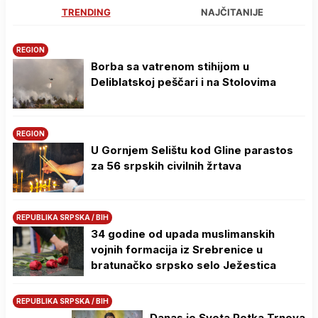
TRENDING
NAJČITANIJE
REGION
Borba sa vatrenom stihijom u
Deliblatskoj peščari i na Stolovima
REGION
U Gornjem Selištu kod Gline parastos
za 56 srpskih civilnih žrtava
REPUBLIKA SRPSKA / BIH
34 godine od upada muslimanskih
vojnih formacija iz Srebrenice u
bratunačko srpsko selo Јežestica
REPUBLIKA SRPSKA / BIH
Danas je Sveta Petka Trnova