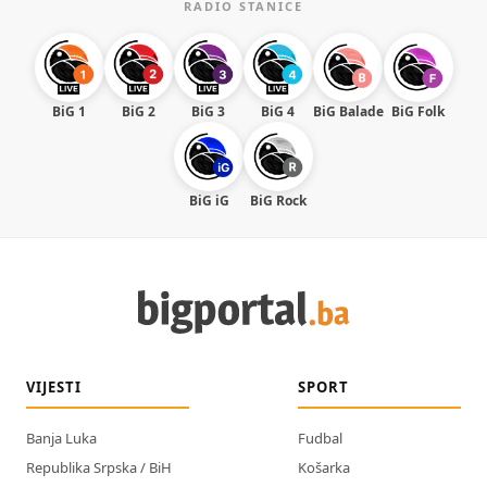
RADIO STANICE
BiG 1
BiG 2
BiG 3
BiG 4
BiG Balade
BiG Folk
BiG iG
BiG Rock
VIJESTI
SPORT
Banja Luka
Fudbal
Republika Srpska / BiH
Košarka