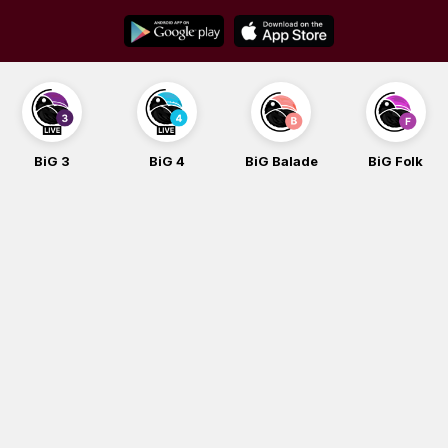
Skip
to
content
BiG 3
BiG 4
BiG Balade
BiG Folk