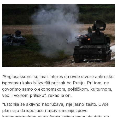
“Anglosaksonci su imali interes da ovde stvore antirusku
ispostavu kako bi izvršili pritisak na Rusiju. Pri tom, ne
govorimo samo o ekonomskom, političkom, kulturnom,
vec´ i vojnom pritisku”, rekao je on.
“Estonija se aktivno naoružava, nije jasno zašto. Ovde
planiraju da isporuče najsavremenije tipove
konvencionalnog naoružanja kojima mogu da drže na