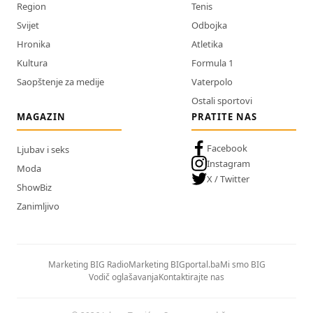
Region
Tenis
Svijet
Odbojka
Hronika
Atletika
Kultura
Formula 1
Saopštenje za medije
Vaterpolo
Ostali sportovi
MAGAZIN
PRATITE NAS
Facebook
Ljubav i seks
Instagram
Moda
X / Twitter
ShowBiz
Zanimljivo
Marketing BIG Radio
Marketing BIGportal.ba
Mi smo BIG
Vodič oglašavanja
Kontaktirajte nas