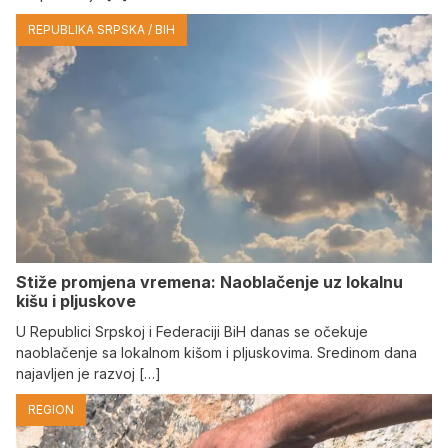
REPUBLIKA SRPSKA / BIH
Stiže promjena vremena: Naoblačenje uz lokalnu
kišu i pljuskove
U Republici Srpskoj i Federaciji BiH danas se očekuje
naoblačenje sa lokalnom kišom i pljuskovima. Sredinom dana
najavljen je razvoj […]
REGION