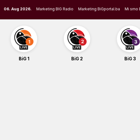
Skip
06. Aug 2026.
Marketing BIG Radio
Marketing BiGportal.ba
Mi smo 
to
content
BiG 1
BiG 2
BiG 3