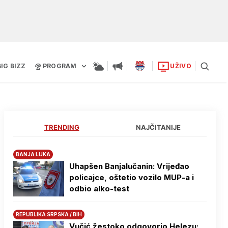
BIG BIZZ
PROGRAM
UŽIVO
TRENDING
NAJČITANIJE
BANJA LUKA
Uhapšen Banjalučanin: Vrijeđao
policajce, oštetio vozilo MUP-a i
odbio alko-test
REPUBLIKA SRPSKA / BIH
Vučić žestoko odgovorio Helezu: