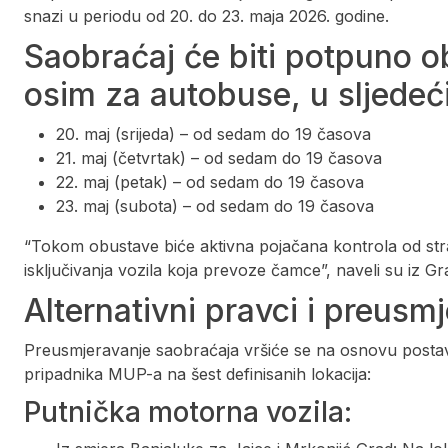
snazi u periodu od 20. do 23. maja 2026. godine.
Saobraćaj će biti potpuno ob
osim za autobuse, u sljedeć
20. maj (srijeda) – od sedam do 19 časova
21. maj (četvrtak) – od sedam do 19 časova
22. maj (petak) – od sedam do 19 časova
23. maj (subota) – od sedam do 19 časova
“Tokom obustave biće aktivna pojačana kontrola od stra
isključivanja vozila koja prevoze čamce”, naveli su iz G
Alternativni pravci i preusm
Preusmjeravanje saobraćaja vršiće se na osnovu postavlj
pripadnika MUP-a na šest definisanih lokacija:
Putnička motorna vozila: