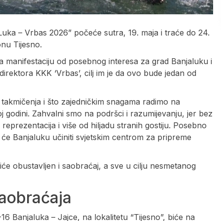
Luka – Vrbas 2026” počeće sutra, 19. maja i traće do 24.
nu Tijesno.
a manifestaciju od posebnog interesa za grad Banjaluku i
irektora KKK ‘Vrbas’, cilj im je da ovo bude jedan od
 takmičenja i što zajedničkim snagama radimo na
 godini. Zahvalni smo na podršci i razumijevanju, jer bez
reprezentacija i više od hiljadu stranih gostiju. Posebno
 će Banjaluku učiniti svjetskim centrom za pripreme
će obustavljen i saobraćaj, a sve u cilju nesmetanog
aobraćaja
Banjaluka – Jajce, na lokalitetu “Tijesno”, biće na