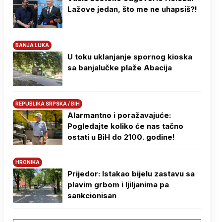
Lažove jedan, što me ne uhapsiš?!
BANJA LUKA
U toku uklanjanje spornog kioska
sa banjalučke plaže Abacija
REPUBLIKA SRPSKA / BIH
Alarmantno i poražavajuće:
Pogledajte koliko će nas tačno
ostati u BiH do 2100. godine!
HRONIKA
Prijedor: Istakao bijelu zastavu sa
plavim grbom i ljiljanima pa
sankcionisan