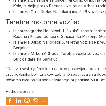
Iz smjera Banjaluke za Jajce i Mrkonjić Grad: Na lok
Kola, te dalje preko Racuna i Krupe na Vrbasu (odn
Iz smjera Crne Rijeke: Na lokacijama 5 i 6 vozila se
Teretna motorna vozila:
Iz smjera grada: Na lokaciji 1 (“Nula”) teretni saob
Racuna i Krupe (odnosno Stričića) ka Mrkonjić Grad
Iz smjera Jajca: Na lokaciji 6, teretna vozila se pr
Banjaluci.
Iz smjera Mrkonjić Grada: Teretna vozila se već 
Stričića dalje ka Banjaluci.
“Na svih šest ključnih lokacija biće postavljena privreme
crveno-bijeloj boji, znakovi zabrane saobraćaja sa dop
tačkama biće osigurana i asistencija pripadnika MUP-a”,
Podijeli vijest na: