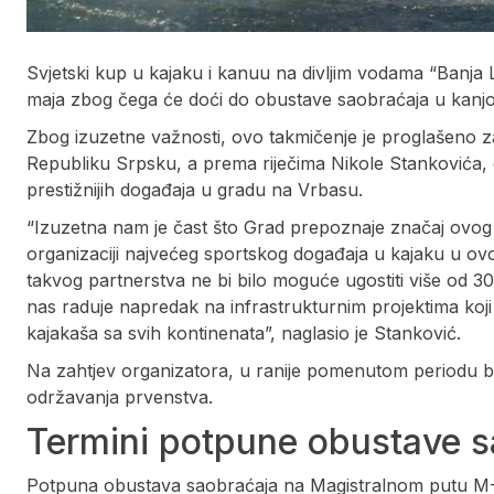
Svjetski kup u kajaku i kanuu na divljim vodama “Banja 
maja zbog čega će doći do obustave saobraćaja u kanjo
Zbog izuzetne važnosti, ovo takmičenje je proglašeno z
Republiku Srpsku, a prema riječima Nikole Stankovića, d
prestižnijih događaja u gradu na Vrbasu.
“Izuzetna nam je čast što Grad prepoznaje značaj ovog
organizaciji najvećeg sportskog događaja u kajaku u ovoj
takvog partnerstva ne bi bilo moguće ugostiti više od 30 
nas raduje napredak na infrastrukturnim projektima koji
kajakaša sa svih kontinenata”, naglasio je Stanković.
Na zahtjev organizatora, u ranije pomenutom periodu bi
održavanja prvenstva.
Termini potpune obustave s
Potpuna obustava saobraćaja na Magistralnom putu M-16 