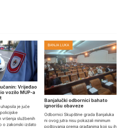
BANJA LUKA
učanin: Vrijeđao
tio vozilo MUP-a
t
Banjalučki odbornici bahato
ignorišu obaveze
 uhapsila je juče
 policijske
Odbornici Skupštine grada Banjaluka
m vršenja službenih
ni ovog jutra nisu pokazali minimum
io o zakonski izdato
poštovanja prema građanima koji su ih