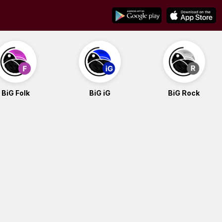
BiG Folk
BiG iG
BiG Rock