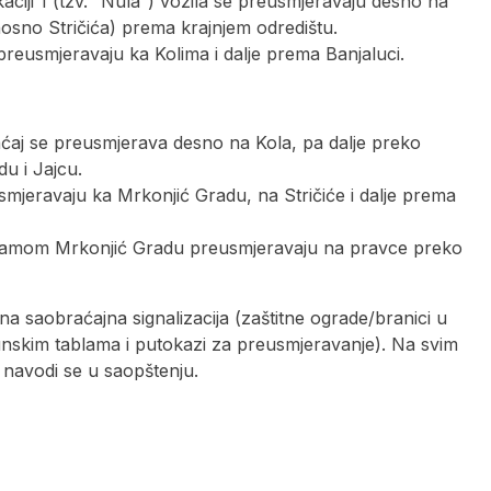
aciji 1 (tzv. “Nula”) vozila se preusmjeravaju desno na
osno Stričića) prema krajnjem odredištu.
 preusmjeravaju ka Kolima i dalje prema Banjaluci.
raćaj se preusmjerava desno na Kola, pa dalje preko
u i Jajcu.
eusmjeravaju ka Mrkonjić Gradu, na Stričiće i dalje prema
u samom Mrkonjić Gradu preusmjeravaju na pravce preko
na saobraćajna signalizacija (zaštitne ograde/branici u
unskim tablama i putokazi za preusmjeravanje). Na svim
 navodi se u saopštenju.