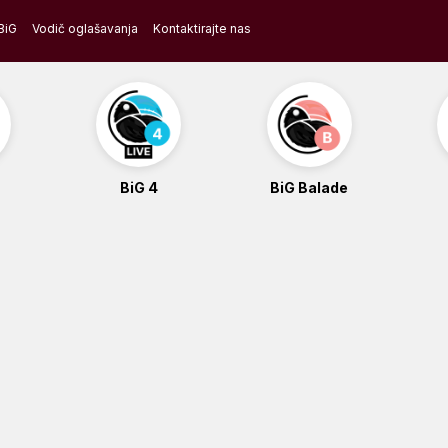
BiG
Vodič oglašavanja
Kontaktirajte nas
BiG 4
BiG Balade