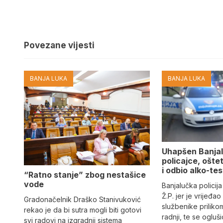
Povezane vijesti
BANJA LUKA
BANJA LUKA
Uhapšen Banjal
policajce, ošte
i odbio alko-tes
“Ratno stanje” zbog nestašice
vode
Banjalučka policija
Ž.P. jer je vrijeđao
Gradonačelnik Draško Stanivuković
službenike priliko
rekao je da bi sutra mogli biti gotovi
radnji, te se ogluš
svi radovi na izgradnji sistema