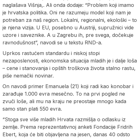
naglašava Višnja,. Ali onda dodaje: “Problem koji imamo
je hrvatska politika. Oni ne razumeju model koji nam je
potreban za naš region. Lokalni, regionalni, ekološki – to
je njena vizija. U EU, posebno u Austriji, supružnici vide
uzore i saveznike. A u Zagrebu ih, pre svega, dočekuje
ravnodušnost”, navodi se u tekstu RND-a.
Uprkos rastućem standardu i niskoj stopi
nezaposlenosti, ekonomska situacija mladih je i dalje loša
– cene i stanovanja i opštih troškova života stalno rastu,
piše nemački novinar.
On navodi primer Emanuela (21) koji radi kao konobar i
zarađuje 1.000 evra mesečno. To na prvi pogled ne
zvuči loše, ali mu na kraju ne preostaje mnogo kada
samo stan plati 550 evra.
“Stoga sve više mladih Hrvata razmišlja o odlasku iz
zemlje. Prema reprezentativnoj anketi Fondacije Fridrih
Ebert, koja će biti objavljena na jesen, danas 40 odsto