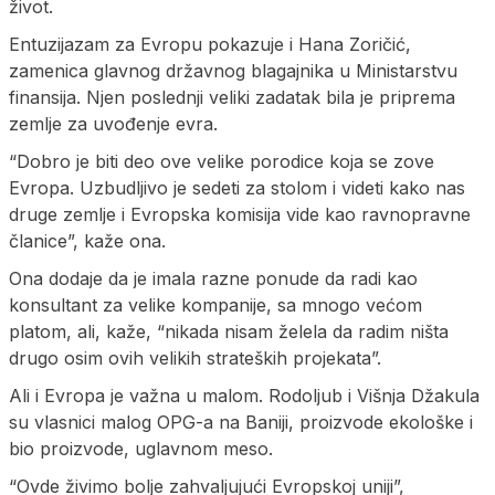
život.
Entuzijazam za Evropu pokazuje i Hana Zoričić,
zamenica glavnog državnog blagajnika u Ministarstvu
finansija. Njen poslednji veliki zadatak bila je priprema
zemlje za uvođenje evra.
“Dobro je biti deo ove velike porodice koja se zove
Evropa. Uzbudljivo je sedeti za stolom i videti kako nas
druge zemlje i Evropska komisija vide kao ravnopravne
članice”, kaže ona.
Ona dodaje da je imala razne ponude da radi kao
konsultant za velike kompanije, sa mnogo većom
platom, ali, kaže, “nikada nisam želela da radim ništa
drugo osim ovih velikih strateških projekata”.
Ali i Evropa je važna u malom. Rodoljub i Višnja Džakula
su vlasnici malog OPG-a na Baniji, proizvode ekološke i
bio proizvode, uglavnom meso.
“Ovde živimo bolje zahvaljujući Evropskoj uniji”,