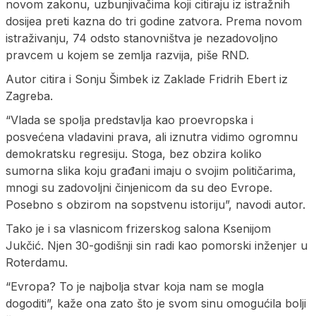
novom zakonu, uzbunjivačima koji citiraju iz istražnih
dosijea preti kazna do tri godine zatvora. Prema novom
istraživanju, 74 odsto stanovništva je nezadovoljno
pravcem u kojem se zemlja razvija, piše RND.
Autor citira i Sonju Šimbek iz Zaklade Fridrih Ebert iz
Zagreba.
“Vlada se spolja predstavlja kao proevropska i
posvećena vladavini prava, ali iznutra vidimo ogromnu
demokratsku regresiju. Stoga, bez obzira koliko
sumorna slika koju građani imaju o svojim političarima,
mnogi su zadovoljni činjenicom da su deo Evrope.
Posebno s obzirom na sopstvenu istoriju”, navodi autor.
Tako je i sa vlasnicom frizerskog salona Ksenijom
Jukčić. Njen 30-godišnji sin radi kao pomorski inženjer u
Roterdamu.
“Evropa? To je najbolja stvar koja nam se mogla
dogoditi”, kaže ona zato što je svom sinu omogućila bolji