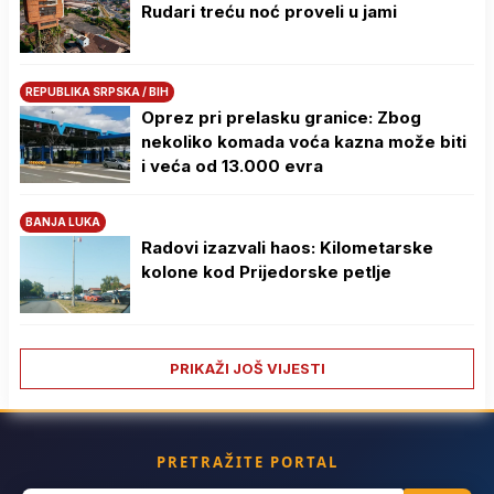
Rudari treću noć proveli u jami
REPUBLIKA SRPSKA / BIH
Oprez pri prelasku granice: Zbog
nekoliko komada voća kazna može biti
i veća od 13.000 evra
BANJA LUKA
Radovi izazvali haos: Kilometarske
kolone kod Prijedorske petlje
PRIKAŽI JOŠ VIJESTI
PRETRAŽITE PORTAL