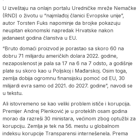
U izveštaju na onlajn portalu Uredničke mreže Nemačke
(RND) o životu u “najmlađoj članici Evropske unije”,
autor Torsten Fuks napominje da brojke pokazuju
neupitan ekonomski napredak Hrvatske nakon
jedanaest godina članstva u EU.
“Bruto domaći proizvod je porastao sa skoro 60 na
dobru 71 milijardu američkih dolara 2022. godine,
nezaposlenost je pala sa 17 na 6 na 7 odsto, a godišnje
plate su skoro kao u Poljskoj i Mađarskoj. Osim toga,
zemlja dobija ogromnu finansijsku pomoć od EU, 30
milijardi evra samo od 2021. do 2027. godine”, navodi se
u tekstu.
Ali istovremeno se kao veliki problem ističe i korupcija.
Premijer Andrej Plenković je u proteklih osam godina
morao da razreši 30 ministara, većinom zbog optužbi za
korupciju. Zemlja je tek na 56. mestu u globalnom
indeksu korupcije Transparensi internešenela. Prema