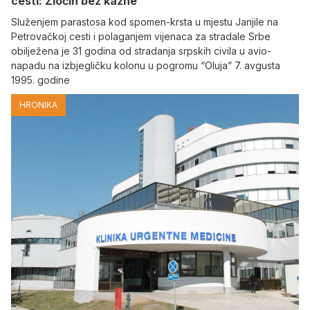
cesti: Zločin bez kazne
Služenjem parastosa kod spomen-krsta u mjestu Janjile na
Petrovačkoj cesti i polaganjem vijenaca za stradale Srbe
obilježena je 31 godina od stradanja srpskih civila u avio-
napadu na izbjegličku kolonu u pogromu “Oluja” 7. avgusta
1995. godine
HRONIKA