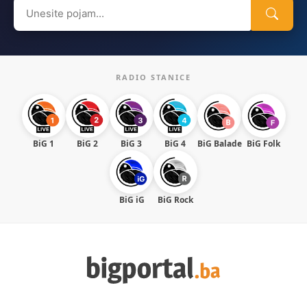
Search
for:
RADIO STANICE
BiG 1
BiG 2
BiG 3
BiG 4
BiG Balade
BiG Folk
BiG iG
BiG Rock