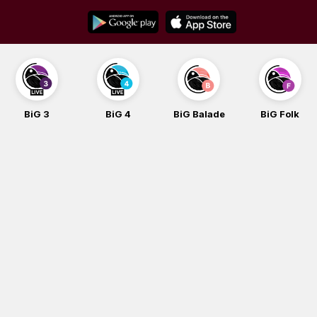
Skip
to
content
BiG 3
BiG 4
BiG Balade
BiG Folk