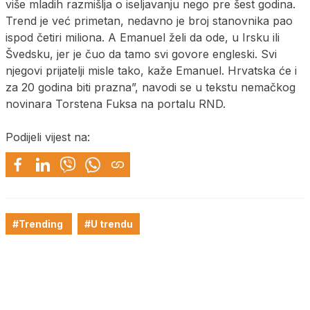
više mladih razmišlja o iseljavanju nego pre šest godina.
Trend je već primetan, nedavno je broj stanovnika pao
ispod četiri miliona. A Emanuel želi da ode, u Irsku ili
Švedsku, jer je čuo da tamo svi govore engleski. Svi
njegovi prijatelji misle tako, kaže Emanuel. Hrvatska će i
za 20 godina biti prazna”, navodi se u tekstu nemačkog
novinara Torstena Fuksa na portalu RND.
Podijeli vijest na:
#Trending
#U trendu