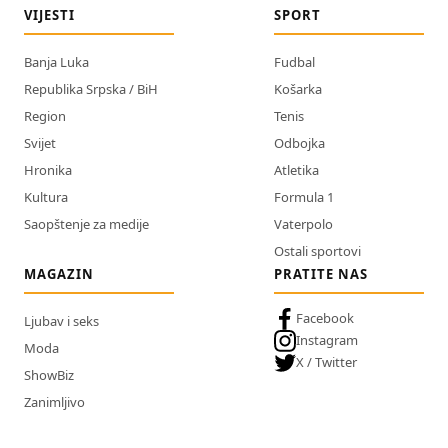
VIJESTI
SPORT
Banja Luka
Fudbal
Republika Srpska / BiH
Košarka
Region
Tenis
Svijet
Odbojka
Hronika
Atletika
Kultura
Formula 1
Saopštenje za medije
Vaterpolo
Ostali sportovi
MAGAZIN
PRATITE NAS
Facebook
Ljubav i seks
Instagram
Moda
X / Twitter
ShowBiz
Zanimljivo