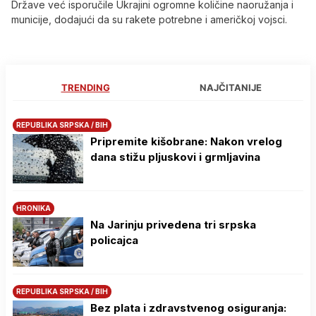
Države već isporučile Ukrajini ogromne količine naoružanja i
municije, dodajući da su rakete potrebne i američkoj vojsci.
TRENDING
NAJČITANIJE
REPUBLIKA SRPSKA / BIH
Pripremite kišobrane: Nakon vrelog
dana stižu pljuskovi i grmljavina
HRONIKA
Na Јarinju privedena tri srpska
policajca
REPUBLIKA SRPSKA / BIH
Bez plata i zdravstvenog osiguranja: