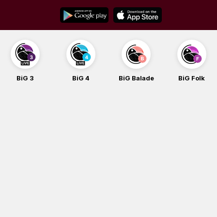
Skip
to
content
BiG 3
BiG 4
BiG Balade
BiG Folk