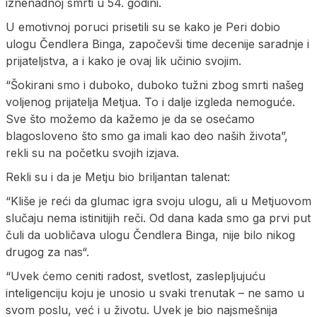
iznenadnoj smrti u 54. godini.
U emotivnoj poruci prisetili su se kako je Peri dobio
ulogu Čendlera Binga, započevši time decenije saradnje i
prijateljstva, a i kako je ovaj lik učinio svojim.
“Šokirani smo i duboko, duboko tužni zbog smrti našeg
voljenog prijatelja Metjua. To i dalje izgleda nemoguće.
Sve što možemo da kažemo je da se osećamo
blagosloveno što smo ga imali kao deo naših života”,
rekli su na početku svojih izjava.
Rekli su i da je Metju bio briljantan talenat:
“Kliše je reći da glumac igra svoju ulogu, ali u Metjuovom
slučaju nema istinitijih reči. Od dana kada smo ga prvi put
čuli da uobličava ulogu Čendlera Binga, nije bilo nikog
drugog za nas“.
“Uvek ćemo ceniti radost, svetlost, zaslepljujuću
inteligenciju koju je unosio u svaki trenutak – ne samo u
svom poslu, već i u životu. Uvek je bio najsmešnija