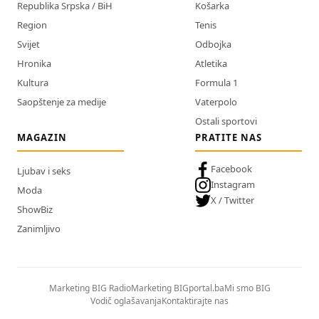
Republika Srpska / BiH
Košarka
Region
Tenis
Svijet
Odbojka
Hronika
Atletika
Kultura
Formula 1
Saopštenje za medije
Vaterpolo
Ostali sportovi
MAGAZIN
PRATITE NAS
Facebook
Ljubav i seks
Instagram
Moda
X / Twitter
ShowBiz
Zanimljivo
Marketing BIG Radio
Marketing BIGportal.ba
Mi smo BIG
Vodič oglašavanja
Kontaktirajte nas