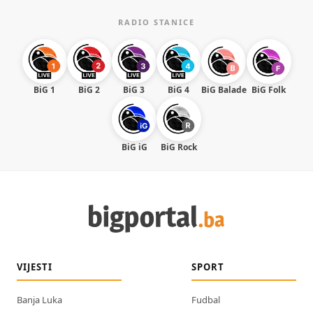
RADIO STANICE
BiG 1
BiG 2
BiG 3
BiG 4
BiG Balade
BiG Folk
BiG iG
BiG Rock
VIJESTI
SPORT
Banja Luka
Fudbal