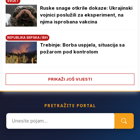
SVIJET
Ruske snage otkrile dokaze: Ukrajinski
vojnici poslužili za eksperiment, na
njima isprobana vakcina
REPUBLIKA SRPSKA / BIH
Trebinje: Borba uspjela, situacija sa
požarom pod kontrolom
PRIKAŽI JOŠ VIJESTI
PRETRAŽITE PORTAL
Search
for: