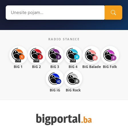
Search
for:
RADIO STANICE
BiG 1
BiG 2
BiG 3
BiG 4
BiG Balade
BiG Folk
BiG iG
BiG Rock