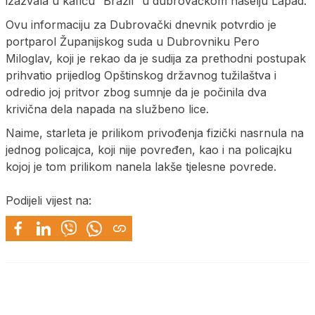
izazvala u kafiću “Brazil” u dubrovačkom naselju Lapad.
Ovu informaciju za Dubrovački dnevnik potvrdio je
portparol Županijskog suda u Dubrovniku Pero
Miloglav, koji je rekao da je sudija za prethodni postupak
prihvatio prijedlog Opštinskog državnog tužilaštva i
odredio joj pritvor zbog sumnje da je počinila dva
krivična dela napada na službeno lice.
Naime, starleta je prilikom privođenja fizički nasrnula na
jednog policajca, koji nije povređen, kao i na policajku
kojoj je tom prilikom nanela lakše tjelesne povrede.
Podijeli vijest na: