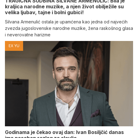
TRAGIČNA SUDBINA SILVANE ARMENULIĆ: Bila je
kraljica narodne muzike, a njen život obilježile su
velika ljubav, tajne i bolni gubici!
Silvana Armenulić ostala je upamćena kao jedna od najvećih
zvezda jugoslovenske narodne muzike, žena raskošnog glasa
i neverovatne harizme
EX YU
Godinama je čekao ovaj dan: Ivan Bosiljčić danas