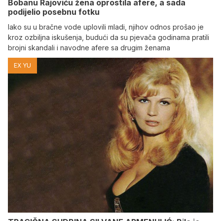
Bobanu Rajoviću žena oprostila afere, a sada
podijelio posebnu fotku
Iako su u bračne vode uplovili mladi, njihov odnos prošao je
kroz ozbiljna iskušenja, budući da su pjevača godinama pratili
brojni skandali i navodne afere sa drugim ženama
EX YU