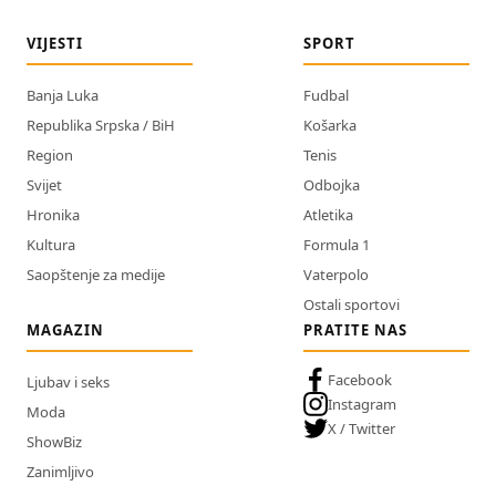
VIJESTI
SPORT
Banja Luka
Fudbal
Republika Srpska / BiH
Košarka
Region
Tenis
Svijet
Odbojka
Hronika
Atletika
Kultura
Formula 1
Saopštenje za medije
Vaterpolo
Ostali sportovi
MAGAZIN
PRATITE NAS
Facebook
Ljubav i seks
Instagram
Moda
X / Twitter
ShowBiz
Zanimljivo