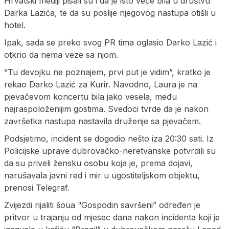
Hrvatski mediji pisali su i da je isto veče bila u društvu
Darka Lazića, te da su poslije njegovog nastupa otišli u
hotel.
Ipak, sada se preko svog PR tima oglasio Darko Lazić i
otkrio da nema veze sa njom.
“Tu devojku ne poznajem, prvi put je vidim”, kratko je
rekao Darko Lazić za Kurir. Navodno, Laura je na
pjevačevom koncertu bila jako vesela, među
najraspoloženijim gostima. Svedoci tvrde da je nakon
završetka nastupa nastavila druženje sa pjevačem.
Podsjetimo, incident se dogodio nešto iza 20:30 sati. Iz
Policijske uprave dubrovačko-neretvanske potvrdili su
da su priveli žensku osobu koja je, prema dojavi,
narušavala javni red i mir u ugostiteljskom objektu,
prenosi Telegraf.
Zvijezdi rijaliti šoua “Gospodin savršeni” određen je
pritvor u trajanju od mjesec dana nakon incidenta koji je