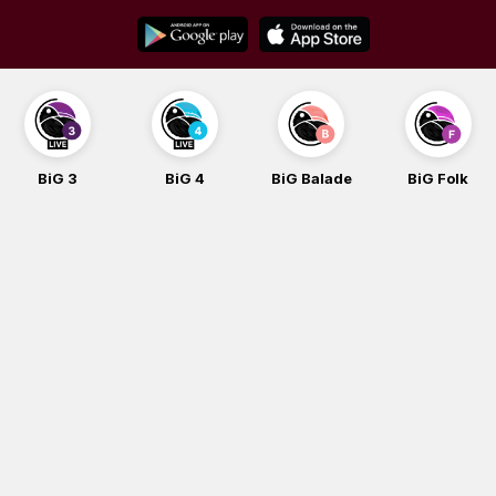
Skip
to
content
BiG 3
BiG 4
BiG Balade
BiG Folk