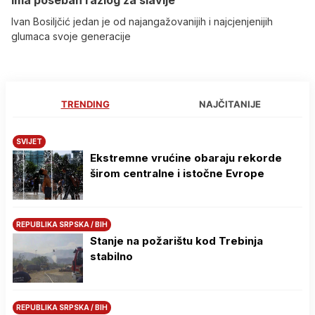
ima poseban razlog za slavlje
Ivan Bosiljčić jedan je od najangažovanijih i najcjenjenijih
glumaca svoje generacije
TRENDING
NAJČITANIJE
SVIJET
Ekstremne vrućine obaraju rekorde
širom centralne i istočne Evrope
REPUBLIKA SRPSKA / BIH
Stanje na požarištu kod Trebinja
stabilno
REPUBLIKA SRPSKA / BIH