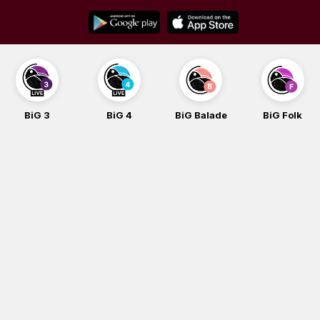
Skip
to
content
BiG 3
BiG 4
BiG Balade
BiG Folk