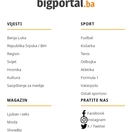
VIJESTI
SPORT
Banja Luka
Fudbal
Republika Srpska / BiH
Košarka
Region
Tenis
Svijet
Odbojka
Hronika
Atletika
Kultura
Formula 1
Saopštenje za medije
Vaterpolo
Ostali sportovi
MAGAZIN
PRATITE NAS
Facebook
Ljubav i seks
Instagram
Moda
X / Twitter
ShowBiz