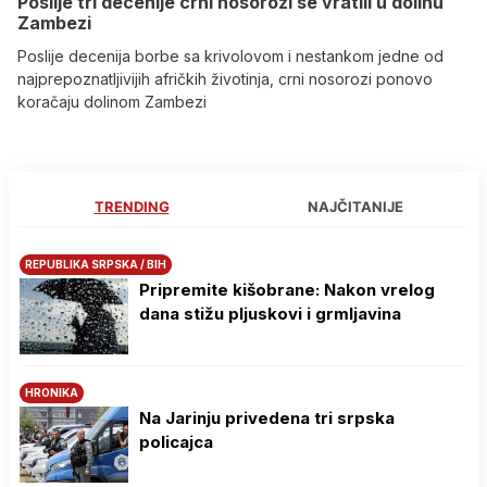
Poslije tri decenije crni nosorozi se vratili u dolinu
Zambezi
Poslije decenija borbe sa krivolovom i nestankom jedne od
najprepoznatljivijih afričkih životinja, crni nosorozi ponovo
koračaju dolinom Zambezi
TRENDING
NAJČITANIJE
REPUBLIKA SRPSKA / BIH
Pripremite kišobrane: Nakon vrelog
dana stižu pljuskovi i grmljavina
HRONIKA
Na Јarinju privedena tri srpska
policajca