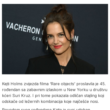
Kejti Holms zvijezda filma ‘Rare objects’ proslavila je 45.
rođendan sa zabavnim izlaskom u New Yorku u društvu
kćeri Suri Kruz. I pri tome pokazala odličan stajling koji
odskače od ležernih kombinacija koje najčešće nosi.
Povodom svog rođendana Katie je svoj udoban,