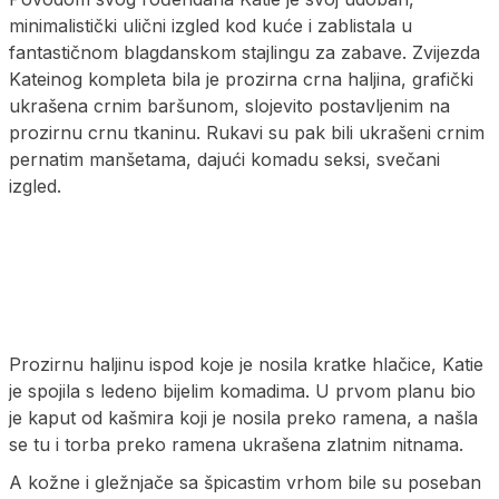
minimalistički ulični izgled kod kuće i zablistala u
fantastičnom blagdanskom stajlingu za zabave. Zvijezda
Kateinog kompleta bila je prozirna crna haljina, grafički
ukrašena crnim baršunom, slojevito postavljenim na
prozirnu crnu tkaninu. Rukavi su pak bili ukrašeni crnim
pernatim manšetama, dajući komadu seksi, svečani
izgled.
Prozirnu haljinu ispod koje je nosila kratke hlačice, Katie
je spojila s ledeno bijelim komadima. U prvom planu bio
je kaput od kašmira koji je nosila preko ramena, a našla
se tu i torba preko ramena ukrašena zlatnim nitnama.
A kožne i gležnjače sa špicastim vrhom bile su poseban