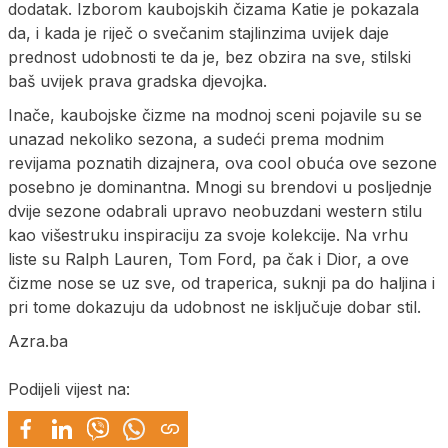
dodatak. Izborom kaubojskih čizama Katie je pokazala
da, i kada je riječ o svečanim stajlinzima uvijek daje
prednost udobnosti te da je, bez obzira na sve, stilski
baš uvijek prava gradska djevojka.
Inače, kaubojske čizme na modnoj sceni pojavile su se
unazad nekoliko sezona, a sudeći prema modnim
revijama poznatih dizajnera, ova cool obuća ove sezone
posebno je dominantna. Mnogi su brendovi u posljednje
dvije sezone odabrali upravo neobuzdani western stilu
kao višestruku inspiraciju za svoje kolekcije. Na vrhu
liste su Ralph Lauren, Tom Ford, pa čak i Dior, a ove
čizme nose se uz sve, od traperica, suknji pa do haljina i
pri tome dokazuju da udobnost ne isključuje dobar stil.
Azra.ba
Podijeli vijest na: