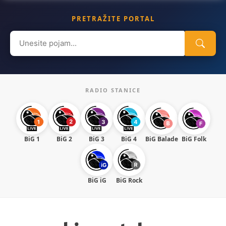
PRETRAŽITE PORTAL
Search
for:
RADIO STANICE
BiG 1
BiG 2
BiG 3
BiG 4
BiG Balade
BiG Folk
BiG iG
BiG Rock