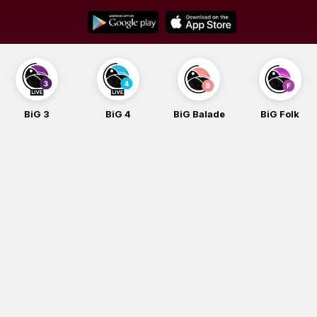
Skip
to
content
G 3
BiG 4
BiG Balade
BiG Folk
B