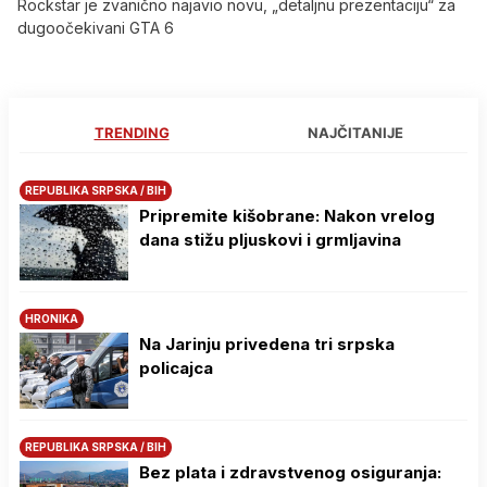
Rockstar je zvanično najavio novu, „detaljnu prezentaciju“ za
dugoočekivani GTA 6
TRENDING
NAJČITANIJE
REPUBLIKA SRPSKA / BIH
Pripremite kišobrane: Nakon vrelog
dana stižu pljuskovi i grmljavina
HRONIKA
Na Јarinju privedena tri srpska
policajca
REPUBLIKA SRPSKA / BIH
Bez plata i zdravstvenog osiguranja: