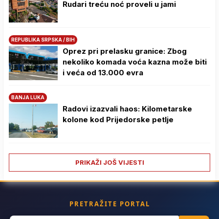
Rudari treću noć proveli u jami
REPUBLIKA SRPSKA / BIH
Oprez pri prelasku granice: Zbog
nekoliko komada voća kazna može biti
i veća od 13.000 evra
BANJA LUKA
Radovi izazvali haos: Kilometarske
kolone kod Prijedorske petlje
PRIKAŽI JOŠ VIJESTI
PRETRAŽITE PORTAL