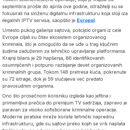
septembra prošle do aprila ove godine, istražitelji su se
fokusirali na složenu digitalnu infrastrukturu koja stoji iza
ilegalnih IPTV servisa, saopštio je
Evropol
.
Umesto pukog gašenja sajtova, policijski organi iz cele
Evrope ciljali su čitav ekosistem organizovanog
kriminala, što je omogućilo da se uđe u trag ključnim
ljudima zaduženim za tehničko upravljanje platformama.
Krajnji bilans je 29 hapšenja, 86 identifikovanih
osumnjičenih i potpuno razbijanje devet organizovanih
kriminalnih grupa. Tokom 148 pretresa kuća, pokrenute
su 72 istrage, dok je 59 slučajeva već predato
pravosudnim organima.
Ono što prosečnom korisniku izgleda kao jeftina i
primamljiva prečica do premijum TV sadržaja, zapravo je
paravan za visoko sofisticirane kriminalne operacije.
Moderne piratske mreže koriste tehnički naprednu
infrastrukturu, gde su sajtovi preko kojih se vrši naplata