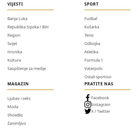
VIJESTI
SPORT
Banja Luka
Fudbal
Republika Srpska / BiH
Košarka
Region
Tenis
Svijet
Odbojka
Hronika
Atletika
Kultura
Formula 1
Saopštenje za medije
Vaterpolo
Ostali sportovi
MAGAZIN
PRATITE NAS
Facebook
Ljubav i seks
Instagram
Moda
X / Twitter
ShowBiz
Zanimljivo