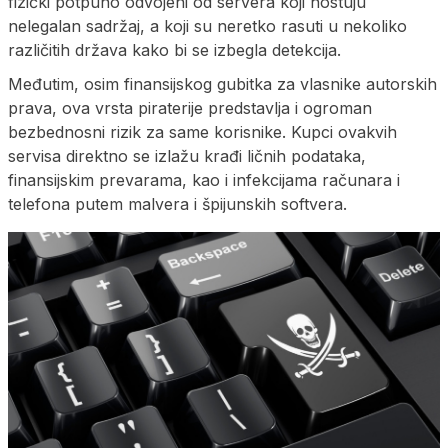
fizički potpuno odvojeni od servera koji hostuju
nelegalan sadržaj, a koji su neretko rasuti u nekoliko
različitih država kako bi se izbegla detekcija.
Međutim, osim finansijskog gubitka za vlasnike autorskih
prava, ova vrsta piraterije predstavlja i ogroman
bezbednosni rizik za same korisnike. Kupci ovakvih
servisa direktno se izlažu krađi ličnih podataka,
finansijskim prevarama, kao i infekcijama računara i
telefona putem malvera i špijunskih softvera.