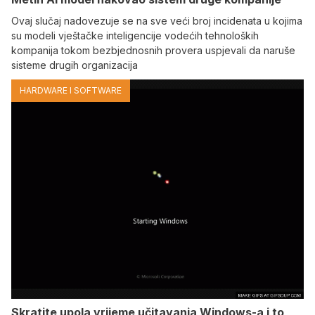
Ovaj slučaj nadovezuje se na sve veći broj incidenata u kojima
su modeli vještačke inteligencije vodećih tehnoloških
kompanija tokom bezbjednosnih provera uspjevali da naruše
sisteme drugih organizacija
HARDWARE I SOFTWARE
Skratite upola vrijeme učitavanja Windows-a i to