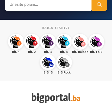
Search
for:
RADIO STANICE
BiG 1
BiG 2
BiG 3
BiG 4
BiG Balade
BiG Folk
BiG iG
BiG Rock