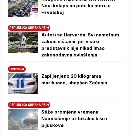
Novi kolaps na putu ka moru u
Hrvatskoj
REPUBLIKA SRPSKA / BIH
Autori sa Harvarda: Svi nametnuti
zakoni ništavni, jer visoki
predstavnik nije nikad imao
zakonodavna ovlaštenja
HRONIKA
Zaplijenjeno 20 kilograma
marihuane, uhapšen Zećanin
REPUBLIKA SRPSKA / BIH
Stiže promjena vremena:
Naoblačenje uz lokalnu kišu i
pljuskove