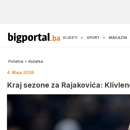
VIJESTI
SPORT
MAGAZIN
Početna
»
Košarka
4. Maja 2026.
Kraj sezone za Rajakovića: Klivlen