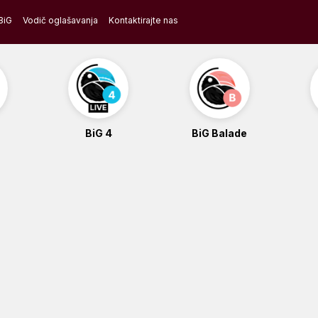
BiG
Vodič oglašavanja
Kontaktirajte nas
BiG 4
BiG Balade