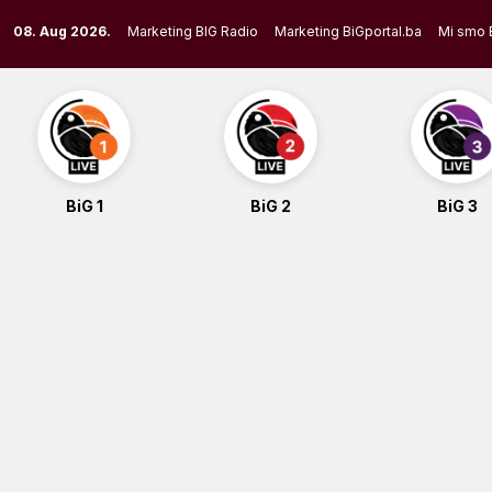
Skip
08. Aug 2026.
Marketing BIG Radio
Marketing BiGportal.ba
Mi smo 
to
content
BiG 1
BiG 2
BiG 3