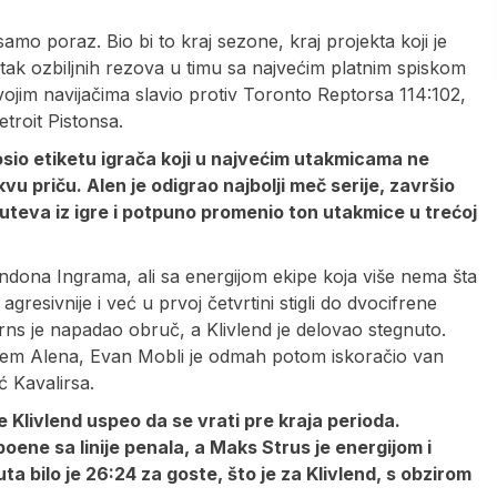
 samo poraz. Bio bi to kraj sezone, kraj projekta koji je
ak ozbiljnih rezova u timu sa najvećim platnim spiskom
svojim navijačima slavio protiv Toronto Reptorsa 114:102,
etroit Pistonsa.
nosio etiketu igrača koji u najvećim utakmicama ne
vu priču. Alen je odigrao najbolji meč serije, završio
šuteva iz igre i potpuno promenio ton utakmice u trećoj
endona Ingrama, ali sa energijom ekipe koja više nema šta
 agresivnije i već u prvoj četvrtini stigli do dvocifrene
rns je napadao obruč, a Klivlend je delovao stegnuto.
em Alena, Evan Mobli je odmah potom iskoračio van
ć Kavalirsa.
je Klivlend uspeo da se vrati pre kraja perioda.
oene sa linije penala, a Maks Strus je energijom i
a bilo je 26:24 za goste, što je za Klivlend, s obzirom