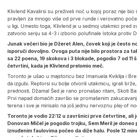
Klivlend Kavalirsi su preživeli noć u kojoj poraz nije bio
pravljen za mnogo više od prve runde i verovatno počet
u ligi. Umesto toga, Klivlend je u sedmoj utakmici pred 
zatvorio seriju sa 4-3 i izborio polufinale Istoka protiv D
Junak večeri bio je Džeret Alen, čovek koji je često 
isporuči dovoljno. Ovoga puta nije bilo prostora za tak
sa 22 poena, 19 skokova i 3 blokade, pogodio 7 od 11 
četvrtini, kada je Klivlend prelomio meč.
Toronto je ušao u majstoricu bez Imanuela Kviklija i Br
da izgubi. Reptorsi su bolje otvorili utakmicu, igrali brže,
prednosti. Džamal Šed je rano pronašao ritam, Skoti Ba
Prvi napad domaćih završio se promašenim zakucavanj
terena i sve je mirisalo na još jednu nervoznu plej-of no
Toronto je vodio 22:12 u završnici prve četvrtine, ali 
Donovan Mičel je pogodio trojku, Sem Meril je doneo p
iznuđenim faulovima počeo da diže halu. Posle 12 minut