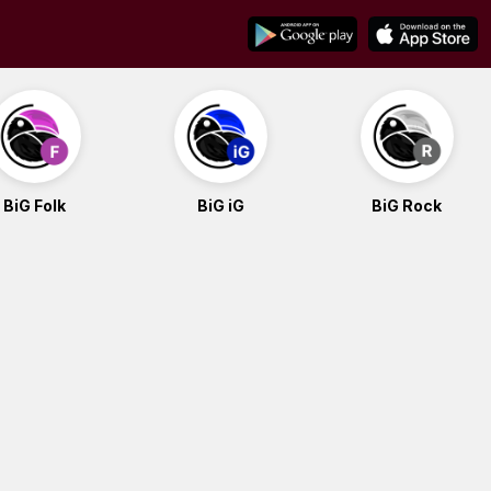
BiG Folk
BiG iG
BiG Rock