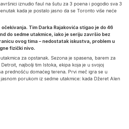
 završnici iznudio faul na šutu za 3 poena i pogodio sva 3
trenutak kada je postalo jasno da se Toronto više neće
a očekivanja. Tim Darka Rajakovića stigao je do 46
end do sedme utakmice, iako je seriju završio bez
 granicu ovog tima – nedostatak iskustva, problem u
ne fizički nivo.
ila utakmica za opstanak. Sezona je spasena, barem za
Detroit, najbolji tim Istoka, ekipa koja je u svojoj
zi sa prednošću domaćeg terena. Prvi meč igra se u
i sa jasnom porukom iz sedme utakmice: kada Džeret Alen