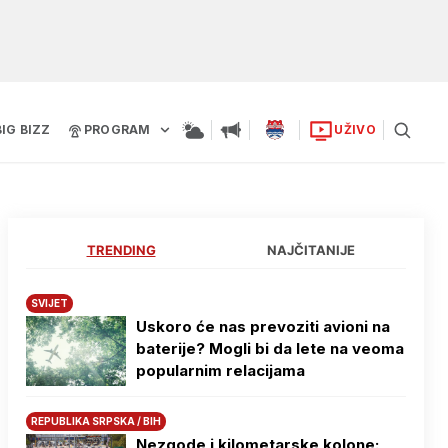
BIG BIZZ
PROGRAM
UŽIVO
TRENDING
NAJČITANIJE
SVIJET
Uskoro će nas prevoziti avioni na
baterije? Mogli bi da lete na veoma
popularnim relacijama
REPUBLIKA SRPSKA / BIH
Nezgode i kilometarske kolone: