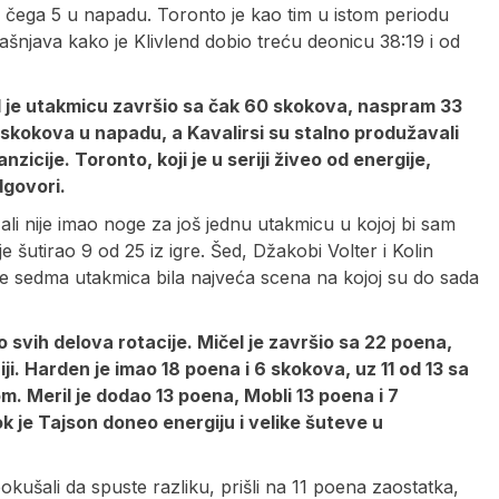
d čega 5 u napadu. Toronto je kao tim u istom periodu
ašnjava kako je Klivlend dobio treću deonicu 38:19 i od
nd je utakmicu završio sa čak 60 skokova, naspram 33
 8 skokova u napadu, a Kavalirsi su stalno produžavali
nzicije. Toronto, koji je u seriji živeo od energije,
dgovori.
ali nije imao noge za još jednu utakmicu u kojoj bi sam
je šutirao 9 od 25 iz igre. Šed, Džakobi Volter i Kolin
 je sedma utakmica bila najveća scena na kojoj su do sada
o svih delova rotacije. Mičel je završio sa 22 poena,
riji. Harden je imao 18 poena i 6 skokova, uz 11 od 13 sa
om. Meril je dodao 13 poena, Mobli 13 poena i 7
k je Tajson doneo energiju i velike šuteve u
pokušali da spuste razliku, prišli na 11 poena zaostatka,