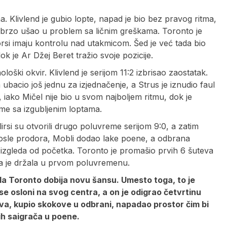
 Klivlend je gubio lopte, napad je bio bez pravog ritma,
i brzo ušao u problem sa ličnim greškama. Toronto je
orsi imaju kontrolu nad utakmicom. Šed je već tada bio
dok je Ar Džej Beret tražio svoje pozicije.
ški okvir. Klivlend je serijom 11:2 izbrisao zaostatak.
ubacio još jednu za izjednačenje, a Strus je iznudio faul
 iako Mičel nije bio u svom najboljem ritmu, dok je
eme sa izgubljenim loptama.
rsi su otvorili drugo poluvreme serijom 9:0, a zatim
io posle prodora, Mobli dodao lake poene, a odbrana
 izgleda od početka. Toronto je promašio prvih 6 šuteva
a ga je držala u prvom poluvremenu.
 da Toronto dobija novu šansu. Umesto toga, to je
e osloni na svog centra, a on je odigrao četvrtinu
ova, kupio skokove u odbrani, napadao prostor čim bi
ih saigrača u poene.