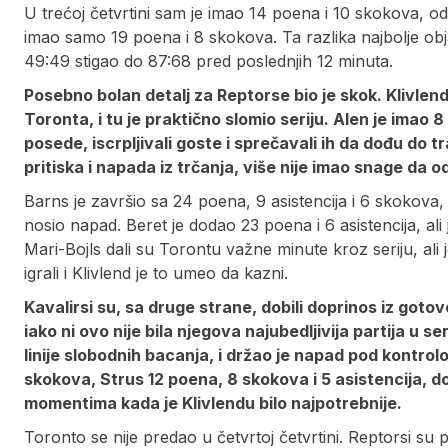
U trećoj četvrtini sam je imao 14 poena i 10 skokova, o
imao samo 19 poena i 8 skokova. Ta razlika najbolje obj
49:49 stigao do 87:68 pred poslednjih 12 minuta.
Posebno bolan detalj za Reptorse bio je skok. Klivle
Toronta, i tu je praktično slomio seriju. Alen je imao
posede, iscrpljivali goste i sprečavali ih da dođu do tra
pritiska i napada iz trčanja, više nije imao snage da o
Barns je završio sa 24 poena, 9 asistencija i 6 skokova, 
nosio napad. Beret je dodao 23 poena i 6 asistencija, ali 
Mari-Bojls dali su Torontu važne minute kroz seriju, ali
igrali i Klivlend je to umeo da kazni.
Kavalirsi su, sa druge strane, dobili doprinos iz gotov
iako ni ovo nije bila njegova najubedljivija partija u se
linije slobodnih bacanja, i držao je napad pod kontrol
skokova, Strus 12 poena, 8 skokova i 5 asistencija, do
momentima kada je Klivlendu bilo najpotrebnije.
Toronto se nije predao u četvrtoj četvrtini. Reptorsi su 