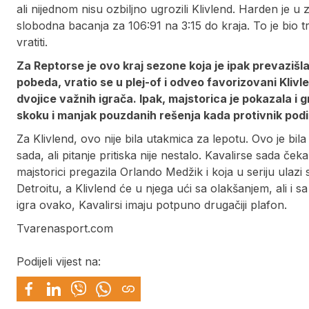
ali nijednom nisu ozbiljno ugrozili Klivlend. Harden je u
slobodna bacanja za 106:91 na 3:15 do kraja. To je bio 
vratiti.
Za Reptorse je ovo kraj sezone koja je ipak prevazišl
pobeda, vratio se u plej-of i odveo favorizovani Klivl
dvojice važnih igrača. Ipak, majstorica je pokazala i
skoku i manjak pouzdanih rešenja kada protivnik podig
Za Klivlend, ovo nije bila utakmica za lepotu. Ovo je b
sada, ali pitanje pritiska nije nestalo. Kavalirse sada čeka 
majstorici pregazila Orlando Medžik i koja u seriju ula
Detroitu, a Klivlend će u njega ući sa olakšanjem, ali 
igra ovako, Kavalirsi imaju potpuno drugačiji plafon.
Tvarenasport.com
Podijeli vijest na: