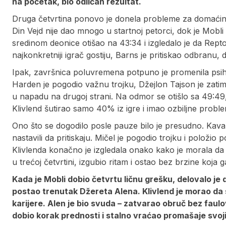
na početak, bio odličan rezultat.
Druga četvrtina ponovo je donela probleme za domaćina.
Din Vejd nije dao mnogo u startnoj petorci, dok je Mobl
sredinom deonice otišao na 43:34 i izgledalo je da Rept
najkonkretniji igrač gostiju, Barns je pritiskao odbranu, 
Ipak, završnica poluvremena potpuno je promenila psiholo
Harden je pogodio važnu trojku, Džejlon Tajson je zatim 
u napadu na drugoj strani. Na odmor se otišlo sa 49:49,
Klivlend šutirao samo 40% iz igre i imao ozbiljne probl
Ono što se dogodilo posle pauze bilo je presudno. Kavali
nastavili da pritiskaju. Mičel je pogodio trojku i polož
Klivlenda konačno je izgledala onako kako je morala da
u trećoj četvrtini, izgubio ritam i ostao bez brzine koj
Kada je Mobli dobio četvrtu ličnu grešku, delovalo je
postao trenutak Džereta Alena. Klivlend je morao da s
karijere. Alen je bio svuda – zatvarao obruč bez faul
dobio korak prednosti i stalno vraćao promašaje svoj